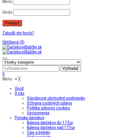
Meno
Heslo
Zabudli ste heslo?
Obľúbené
(0)
0
Menu
≡
╳
Úvod
O nás
Všeobecné obchodné podmienky
Ochrana osobných údajov
Politika súborov cookies
Upozornenia
Ponuka darčekov
Balenia darčekov do 17 Eur
Balenia darčekov nad 17 Eur
Čaje a bylinky