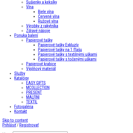
Sušienky a keksíky
Vína
Biele vína
Červené vína
Ružové vína
Výrobky z rakytníka
Zdravé nápoje
Ponuka balení
Papierové tašky
Papierové tašky Exkluzív
Papierové tašky na 1 fľašu
Papierové tašky s textilnými uškami
Papierové tašky s točenými uškami
Papierové krabice
Výplňový materiál
Služby
Katalógy
EASY GIFTS
MCOLLECTION
PRESENT
MALFINI
TEXTIL
Fotogaléria
Kontakt
Skip to content
Prihlásiť
/
Registrovať