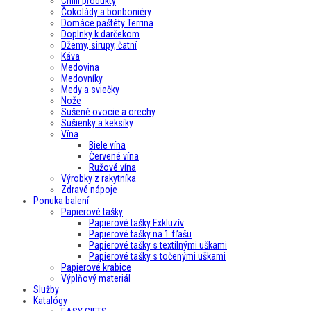
Chilli produkty
Čokolády a bonboniéry
Domáce paštéty Terrina
Doplnky k darčekom
Džemy, sirupy, čatní
Káva
Medovina
Medovníky
Medy a sviečky
Nože
Sušené ovocie a orechy
Sušienky a keksíky
Vína
Biele vína
Červené vína
Ružové vína
Výrobky z rakytníka
Zdravé nápoje
Ponuka balení
Papierové tašky
Papierové tašky Exkluzív
Papierové tašky na 1 fľašu
Papierové tašky s textilnými uškami
Papierové tašky s točenými uškami
Papierové krabice
Výplňový materiál
Služby
Katalógy