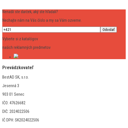
Nenašli ste darček, aký ste hľadali?
Nechajte nám na Vás číslo a my sa Vám ozveme.
Vyberte si z katalógov
našich reklamných predmetov
Prevádzkovateľ
BestAD SK, s.r.o.
Jesenná 3
903 01 Senec
IČO: 47626682
DIČ: 2024022506
IČ DPH: SK2024022506