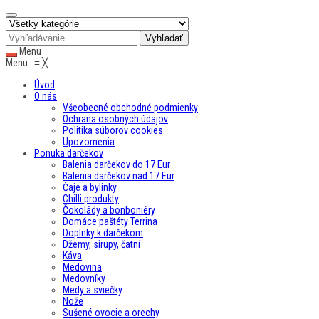
Menu
Menu
≡
╳
Úvod
O nás
Všeobecné obchodné podmienky
Ochrana osobných údajov
Politika súborov cookies
Upozornenia
Ponuka darčekov
Balenia darčekov do 17 Eur
Balenia darčekov nad 17 Eur
Čaje a bylinky
Chilli produkty
Čokolády a bonboniéry
Domáce paštéty Terrina
Doplnky k darčekom
Džemy, sirupy, čatní
Káva
Medovina
Medovníky
Medy a sviečky
Nože
Sušené ovocie a orechy