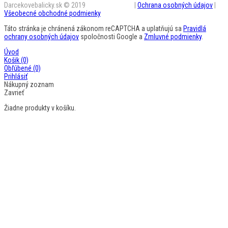
Darcekovebalicky.sk © 2019
BestAD SK s.r.o.
|
Ochrana osobných údajov
|
Všeobecné obchodné podmienky
Táto stránka je chránená zákonom reCAPTCHA a uplatňujú sa
Pravidlá
ochrany osobných údajov
spoločnosti Google a
Zmluvné podmienky
.
Úvod
Košik
(0)
Obľúbené
(0)
Prihlásiť
Nákupný zoznam
Zavrieť
Žiadne produkty v košíku.