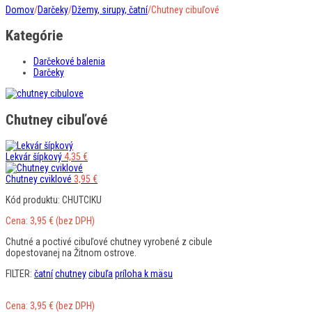
Domov
/
Darčeky
/
Džemy, sirupy, čatní
/
Chutney cibuľové
Kategórie
Darčekové balenia
Darčeky
Chutney cibuľové
Lekvár šípkový
4,35
€
Chutney cviklové
3,95
€
Kód produktu: CHUTCIKU
Cena:
3,95
€
(bez DPH)
Chutné a poctivé cibuľové chutney vyrobené z cibule
dopestovanej na Žitnom ostrove.
FILTER:
čatní
chutney
cibuľa
príloha k mäsu
Cena:
3,95
€
(bez DPH)