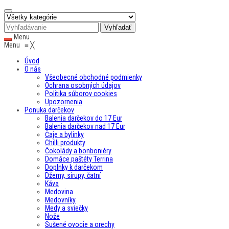
Menu
Menu
≡
╳
Úvod
O nás
Všeobecné obchodné podmienky
Ochrana osobných údajov
Politika súborov cookies
Upozornenia
Ponuka darčekov
Balenia darčekov do 17 Eur
Balenia darčekov nad 17 Eur
Čaje a bylinky
Chilli produkty
Čokolády a bonboniéry
Domáce paštéty Terrina
Doplnky k darčekom
Džemy, sirupy, čatní
Káva
Medovina
Medovníky
Medy a sviečky
Nože
Sušené ovocie a orechy