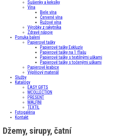
Sušienky a keksíky
Vína
Biele vína
Červené vína
Ružové vína
Výrobky z rakytníka
Zdravé nápoje
Ponuka balení
Papierové tašky
Papierové tašky Exkluzív
Papierové tašky na 1 fľašu
Papierové tašky s textilnými uškami
Papierové tašky s točenými uškami
Papierové krabice
Výplňový materiál
Služby
Katalógy
EASY GIFTS
MCOLLECTION
PRESENT
MALFINI
TEXTIL
Fotogaléria
Kontakt
Džemy, sirupy, čatní