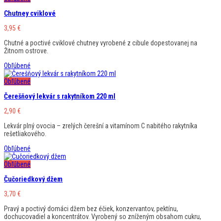
Chutney cviklové
3,95
€
Chutné a poctivé cviklové chutney vyrobené z cibule dopestovanej na
Žitnom ostrove.
Obľúbené
Obľúbené
Čerešňový lekvár s rakytníkom 220 ml
2,90
€
Lekvár plný ovocia – zrelých čerešní a vitamínom C nabitého rakytníka
rešetliakového.
Obľúbené
Obľúbené
Čučoriedkový džem
3,70
€
Pravý a poctivý domáci džem bez éčiek, konzervantov, pektínu,
dochucovadiel a koncentrátov. Vyrobený so zníženým obsahom cukru,