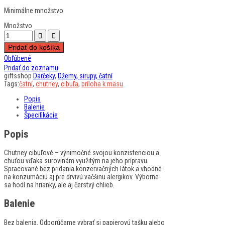
Minimálne množstvo
Množstvo
Pridať do košíka
Obľúbené
Pridať do zoznamu
giftsshop
Darčeky
,
Džemy, sirupy, čatní
Tags:
čatní
,
chutney
,
cibuľa
,
príloha k mäsu
Popis
Balenie
Špecifikácie
Popis
Chutney cibuľové – výnimočné svojou konzistenciou a
chuťou vďaka surovinám využitým na jeho prípravu.
Spracované bez pridania konzervačných látok a vhodné
na konzumáciu aj pre drvivú väčšinu alergikov. Výborne
sa hodí na hrianky, ale aj čerstvý chlieb.
Balenie
Bez balenia. Odporúčame vybrať si papierovú tašku alebo