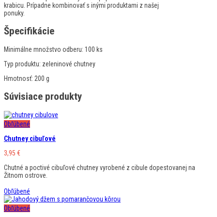
krabicu. Prípadne kombinovať s inými produktami z našej
ponuky.
Špecifikácie
Minimálne množstvo odberu:
100 ks
Typ produktu:
zeleninové chutney
Hmotnosť:
200 g
Súvisiace produkty
Obľúbené
Chutney cibuľové
3,95
€
Chutné a poctivé cibuľové chutney vyrobené z cibule dopestovanej na
Žitnom ostrove.
Obľúbené
Obľúbené