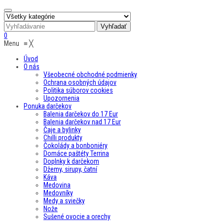
0
Menu
≡
╳
Úvod
O nás
Všeobecné obchodné podmienky
Ochrana osobných údajov
Politika súborov cookies
Upozornenia
Ponuka darčekov
Balenia darčekov do 17 Eur
Balenia darčekov nad 17 Eur
Čaje a bylinky
Chilli produkty
Čokolády a bonboniéry
Domáce paštéty Terrina
Doplnky k darčekom
Džemy, sirupy, čatní
Káva
Medovina
Medovníky
Medy a sviečky
Nože
Sušené ovocie a orechy