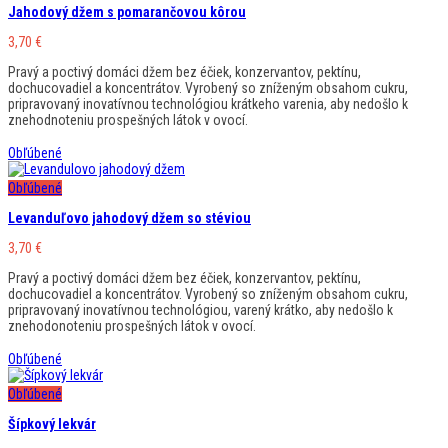
Jahodový džem s pomarančovou kôrou
3,70
€
Pravý a poctivý domáci džem bez éčiek, konzervantov, pektínu,
dochucovadiel a koncentrátov. Vyrobený so zníženým obsahom cukru,
pripravovaný inovatívnou technológiou krátkeho varenia, aby nedošlo k
znehodnoteniu prospešných látok v ovocí.
Obľúbené
Obľúbené
Levanduľovo jahodový džem so stéviou
3,70
€
Pravý a poctivý domáci džem bez éčiek, konzervantov, pektínu,
dochucovadiel a koncentrátov. Vyrobený so zníženým obsahom cukru,
pripravovaný inovatívnou technológiou, varený krátko, aby nedošlo k
znehodonoteniu prospešných látok v ovocí.
Obľúbené
Obľúbené
Šípkový lekvár