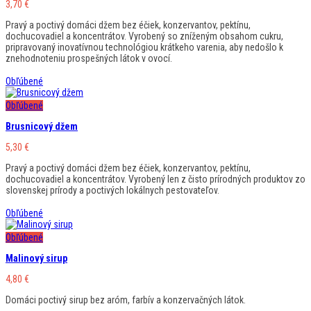
3,70
€
Pravý a poctivý domáci džem bez éčiek, konzervantov, pektínu,
dochucovadiel a koncentrátov. Vyrobený so zníženým obsahom cukru,
pripravovaný inovatívnou technológiou krátkeho varenia, aby nedošlo k
znehodnoteniu prospešných látok v ovocí.
Obľúbené
Obľúbené
Brusnicový džem
5,30
€
Pravý a poctivý domáci džem bez éčiek, konzervantov, pektínu,
dochucovadiel a koncentrátov. Vyrobený len z čisto prírodných produktov zo
slovenskej prírody a poctivých lokálnych pestovateľov.
Obľúbené
Obľúbené
Malinový sirup
4,80
€
Domáci poctivý sirup bez aróm, farbív a konzervačných látok.