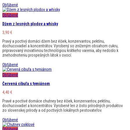
Obľúbené
Obľúbené
Džem z lesných plodov a whisky
3,90
€
Pravý a poctivý domáci džem bez éčiek, konzervantov, pektínu,
dochucovadiel a koncentrátov. Vyrobený so zníženým obsahom cukru,
pripravovaný inovatívnou technológiou krátkeho varenia, aby nedošlo k
znehodnoteniu prospešných látok v ovocí.
Obľúbené
Obľúbené
Červená cibuľa s tymiánom
4,40
€
Pravé a poctivé domáce chutney bez éčiek, konzervantov, pektínu,
dochucovadiel a koncentrátov. Vyrobené len z čisto prírodných produktov
zo slovenskej prírody a od poctivých lokálnych pestovateľov.
Obľúbené
Obľúbené