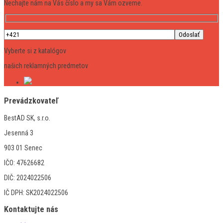
Nechajte nám na Vás číslo a my sa Vám ozveme.
Vyberte si z katalógov
našich reklamných predmetov
Prevádzkovateľ
BestAD SK, s.r.o.
Jesenná 3
903 01 Senec
IČO: 47626682
DIČ: 2024022506
IČ DPH: SK2024022506
Kontaktujte nás