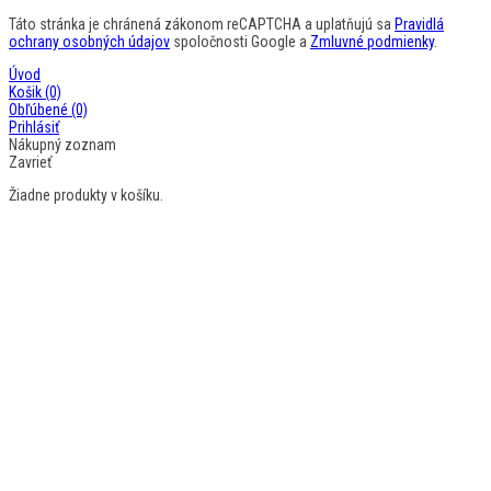
Táto stránka je chránená zákonom reCAPTCHA a uplatňujú sa
Pravidlá
ochrany osobných údajov
spoločnosti Google a
Zmluvné podmienky
.
Úvod
Košik
(0)
Obľúbené
(0)
Prihlásiť
Nákupný zoznam
Zavrieť
Žiadne produkty v košíku.