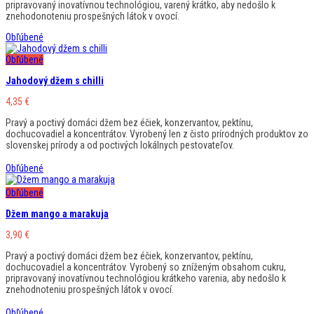
pripravovaný inovatívnou technológiou, varený krátko, aby nedošlo k
znehodonoteniu prospešných látok v ovocí.
Obľúbené
Obľúbené
Jahodový džem s chilli
4,35
€
Pravý a poctivý domáci džem bez éčiek, konzervantov, pektínu,
dochucovadiel a koncentrátov. Vyrobený len z čisto prírodných produktov zo
slovenskej prírody a od poctivých lokálnych pestovateľov.
Obľúbené
Obľúbené
Džem mango a marakuja
3,90
€
Pravý a poctivý domáci džem bez éčiek, konzervantov, pektínu,
dochucovadiel a koncentrátov. Vyrobený so zníženým obsahom cukru,
pripravovaný inovatívnou technológiou krátkeho varenia, aby nedošlo k
znehodnoteniu prospešných látok v ovocí.
Obľúbené