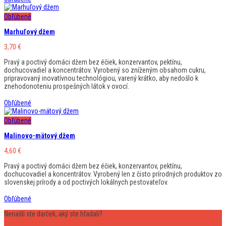
Obľúbené
Marhuľový džem
3,70
€
Pravý a poctivý domáci džem bez éčiek, konzervantov, pektínu,
dochucovadiel a koncentrátov. Vyrobený so zníženým obsahom cukru,
pripravovaný inovatívnou technológiou, varený krátko, aby nedošlo k
znehodonoteniu prospešných látok v ovocí.
Obľúbené
Obľúbené
Malinovo-mätový džem
4,60
€
Pravý a poctivý domáci džem bez éčiek, konzervantov, pektínu,
dochucovadiel a koncentrátov. Vyrobený len z čisto prírodných produktov zo
slovenskej prírody a od poctivých lokálnych pestovateľov.
Obľúbené
Nenašli ste darček, aký ste hľadali?