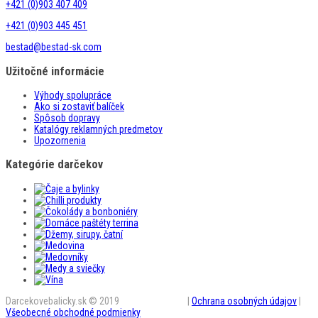
+421 (0)903 407 409
+421 (0)903 445 451
bestad@bestad-sk.com
Užitočné informácie
Výhody spolupráce
Ako si zostaviť balíček
Spôsob dopravy
Katalógy reklamných predmetov
Upozornenia
Kategórie darčekov
Darcekovebalicky.sk © 2019
BestAD SK s.r.o.
|
Ochrana osobných údajov
|
Všeobecné obchodné podmienky