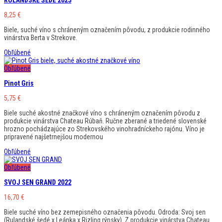
RULANDSKÉ ŠEDÉ 2023
8,25
€
Biele, suché víno s chráneným označením pôvodu, z produkcie rodinného
vinárstva Berta v Strekove.
Obľúbené
Obľúbené
Pinot Gris
5,75
€
Biele suché akostné značkové víno s chráneným označením pôvodu z
produkcie vinárstva Chateau Rúbaň. Ručne zberané a triedené slovenské
hrozno pochádzajúce zo Strekovského vinohradníckeho rajónu. Víno je
pripravené najšetrnejšou modernou
Obľúbené
Obľúbené
SVOJ SEN GRAND 2022
16,70
€
Biele suché víno bez zemepisného označenia pôvodu. Odroda: Svoj sen
(Rulandské šedé x Leánka x Rizling rýnsky). Z produkcie vinárstva Chateau