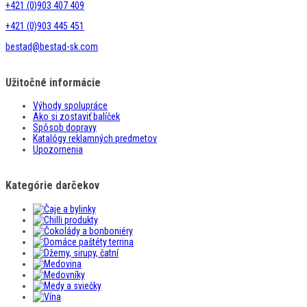
+421 (0)903 407 409
+421 (0)903 445 451
bestad@bestad-sk.com
Užitočné informácie
Výhody spolupráce
Ako si zostaviť balíček
Spôsob dopravy
Katalógy reklamných predmetov
Upozornenia
Kategórie darčekov