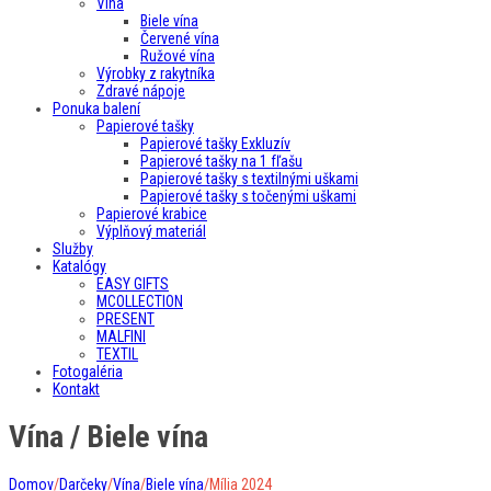
Vína
Biele vína
Červené vína
Ružové vína
Výrobky z rakytníka
Zdravé nápoje
Ponuka balení
Papierové tašky
Papierové tašky Exkluzív
Papierové tašky na 1 fľašu
Papierové tašky s textilnými uškami
Papierové tašky s točenými uškami
Papierové krabice
Výplňový materiál
Služby
Katalógy
EASY GIFTS
MCOLLECTION
PRESENT
MALFINI
TEXTIL
Fotogaléria
Kontakt
Vína / Biele vína
Domov
/
Darčeky
/
Vína
/
Biele vína
/
Mília 2024