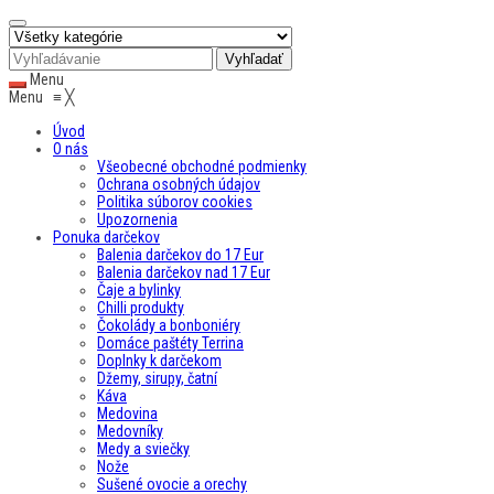
Menu
Menu
≡
╳
Úvod
O nás
Všeobecné obchodné podmienky
Ochrana osobných údajov
Politika súborov cookies
Upozornenia
Ponuka darčekov
Balenia darčekov do 17 Eur
Balenia darčekov nad 17 Eur
Čaje a bylinky
Chilli produkty
Čokolády a bonboniéry
Domáce paštéty Terrina
Doplnky k darčekom
Džemy, sirupy, čatní
Káva
Medovina
Medovníky
Medy a sviečky
Nože
Sušené ovocie a orechy