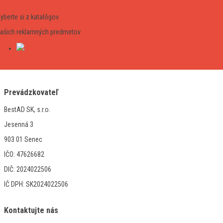
yberte si z katalógov
ašich reklamných predmetov
Prevádzkovateľ
BestAD SK, s.r.o.
Jesenná 3
903 01 Senec
IČO: 47626682
DIČ: 2024022506
IČ DPH: SK2024022506
Kontaktujte nás