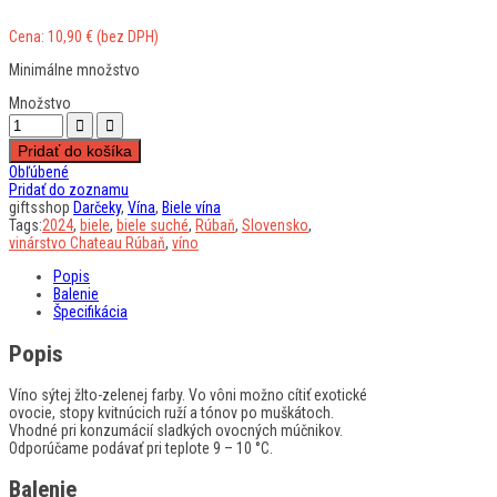
Cena:
10,90
€
(bez DPH)
Minimálne množstvo
Množstvo
Pridať do košíka
Obľúbené
Pridať do zoznamu
giftsshop
Darčeky
,
Vína
,
Biele vína
Tags:
2024
,
biele
,
biele suché
,
Rúbaň
,
Slovensko
,
vinárstvo Chateau Rúbaň
,
víno
Popis
Balenie
Špecifikácia
Popis
Víno sýtej žlto-zelenej farby. Vo vôni možno cítiť exotické
ovocie, stopy kvitnúcich ruží a tónov po muškátoch.
Vhodné pri konzumácií sladkých ovocných múčnikov.
Odporúčame podávať pri teplote 9 – 10 °C.
Balenie