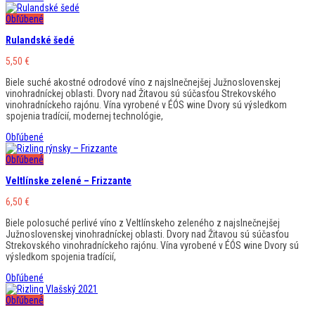
Obľúbené
Rulandské šedé
5,50
€
Biele suché akostné odrodové víno z najslnečnejšej Južnoslovenskej
vinohradníckej oblasti. Dvory nad Žitavou sú súčasťou Strekovského
vinohradníckeho rajónu. Vína vyrobené v ÉÓS wine Dvory sú výsledkom
spojenia tradícií, modernej technológie,
Obľúbené
Obľúbené
Veltlínske zelené – Frizzante
6,50
€
Biele polosuché perlivé víno z Veltlínskeho zeleného z najslnečnejšej
Južnoslovenskej vinohradníckej oblasti. Dvory nad Žitavou sú súčasťou
Strekovského vinohradníckeho rajónu. Vína vyrobené v ÉÓS wine Dvory sú
výsledkom spojenia tradícií,
Obľúbené
Obľúbené