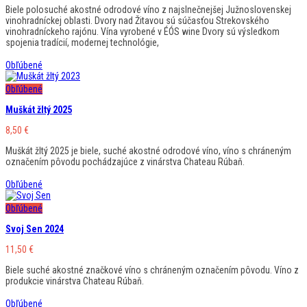
Biele polosuché akostné odrodové víno z najslnečnejšej Južnoslovenskej
vinohradníckej oblasti. Dvory nad Žitavou sú súčasťou Strekovského
vinohradníckeho rajónu. Vína vyrobené v ÉÓS wine Dvory sú výsledkom
spojenia tradícií, modernej technológie,
Obľúbené
Obľúbené
Muškát žltý 2025
8,50
€
Muškát žltý 2025 je biele, suché akostné odrodové víno, víno s chráneným
označením pôvodu pochádzajúce z vinárstva Chateau Rúbaň.
Obľúbené
Obľúbené
Svoj Sen 2024
11,50
€
Biele suché akostné značkové víno s chráneným označením pôvodu. Víno z
produkcie vinárstva Chateau Rúbaň.
Obľúbené