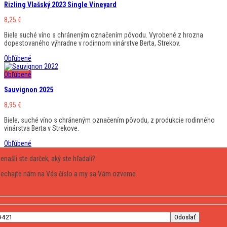
Rizling Vlašský 2023 Single Vineyard
8,25
€
Biele suché víno s chráneným označením pôvodu. Vyrobené z hrozna
dopestovaného výhradne v rodinnom vinárstve Berta, Strekov.
Obľúbené
Obľúbené
Sauvignon 2025
8,95
€
Biele, suché víno s chráneným označením pôvodu, z produkcie rodinného
vinárstva Berta v Strekove.
Obľúbené
enašli ste darček, aký ste hľadali?
echajte nám na Vás číslo a my sa Vám ozveme.