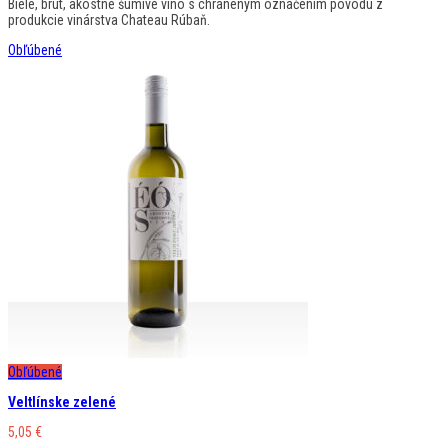
Biele, brut, akostné šumivé víno s chráneným označením pôvodu z
produkcie vinárstva Chateau Rúbaň.
Obľúbené
Obľúbené
Veltlínske zelené
5,05
€