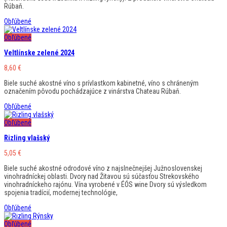
Rúbaň.
Obľúbené
Obľúbené
Veltlínske zelené 2024
8,60
€
Biele suché akostné víno s prívlastkom kabinetné, víno s chráneným
označením pôvodu pochádzajúce z vinárstva Chateau Rúbaň.
Obľúbené
Obľúbené
Rizling vlašský
5,05
€
Biele suché akostné odrodové víno z najslnečnejšej Južnoslovenskej
vinohradníckej oblasti. Dvory nad Žitavou sú súčasťou Strekovského
vinohradníckeho rajónu. Vína vyrobené v ÉÓS wine Dvory sú výsledkom
spojenia tradícií, modernej technológie,
Obľúbené
Obľúbené