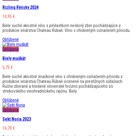
Rizling Rýnsky 2024
10,95
€
Biele suché akostné víno s prívlastkom neskorý zber pochádzajúce z
produkcie vinárstva Chateau Rúbaň. Víno s chráneným označením pôvodu.
Obľúbené
Obľúbené
Biely muškát
5,75
€
Biele suché akostné značkové víno s chráneným označením pôvodu z
produkcie vinárstva Chateau Rúbaň ocenené na prestížnych súťažiach.
Ručne zberané a triedené slovenské hrozno pochádzajúceho zo
strekovského vinohradníckeho rajónu. Biely
Obľúbené
Obľúbené
Sekt Noria 2023
16,70
€