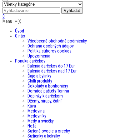
0
Menu
≡
╳
Úvod
O nás
Všeobecné obchodné podmienky
Ochrana osobných údajov
Politika súborov cookies
Upozornenia
Ponuka darčekov
Balenia darčekov do 17 Eur
Balenia darčekov nad 17 Eur
Čaje a bylinky
Chilli produkty
Čokolády a bonboniéry
Domáce paštéty Terrina
Doplnky k darčekom
Džemy, sirupy, čatní
Káva
Medovina
Medovníky
Medy a sviečky
Nože
Sušené ovocie a orechy
Sušienky a keksíky