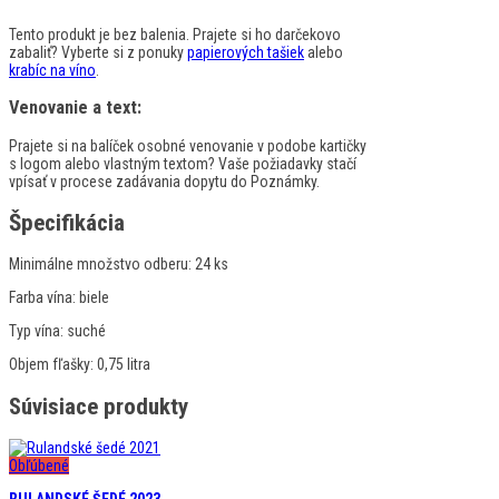
Tento produkt je bez balenia. Prajete si ho darčekovo
zabaliť? Vyberte si z ponuky
papierových tašiek
alebo
krabíc na víno
.
Venovanie a text:
Prajete si na balíček osobné venovanie v podobe kartičky
s logom alebo vlastným textom? Vaše požiadavky stačí
vpísať v procese zadávania dopytu do Poznámky.
Špecifikácia
Minimálne množstvo odberu:
24 ks
Farba vína:
biele
Typ vína:
suché
Objem fľašky:
0,75 litra
Súvisiace produkty
Obľúbené