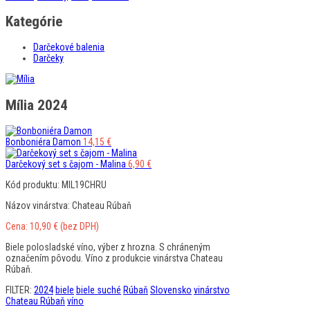
Kategórie
Darčekové balenia
Darčeky
Mília 2024
Bonboniéra Damon
14,15
€
Darčekový set s čajom - Malina
6,90
€
Kód produktu: MIL19CHRU
Názov vinárstva: Chateau Rúbaň
Cena:
10,90
€
(bez DPH)
Biele polosladské víno, výber z hrozna. S chráneným
označením pôvodu. Víno z produkcie vinárstva Chateau
Rúbaň.
FILTER:
2024
biele
biele suché
Rúbaň
Slovensko
vinárstvo
Chateau Rúbaň
víno