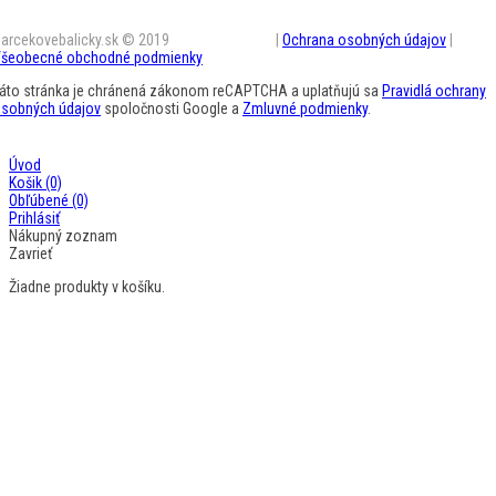
arcekovebalicky.sk © 2019
BestAD SK s.r.o.
|
Ochrana osobných údajov
|
šeobecné obchodné podmienky
áto stránka je chránená zákonom reCAPTCHA a uplatňujú sa
Pravidlá ochrany
sobných údajov
spoločnosti Google a
Zmluvné podmienky
.
Úvod
Košik
(0)
Obľúbené
(0)
Prihlásiť
Nákupný zoznam
Zavrieť
Žiadne produkty v košíku.