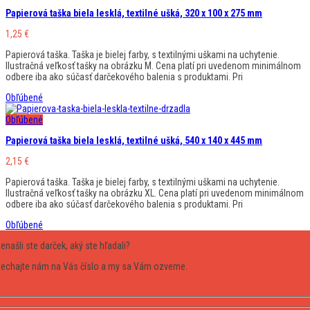
Papierová taška biela lesklá, textilné ušká, 320 x 100 x 275 mm
1,25
€
Papierová taška. Taška je bielej farby, s textilnými uškami na uchytenie.
Ilustračná veľkosť tašky na obrázku M. Cena platí pri uvedenom minimálnom
odbere iba ako súčasť darčekového balenia s produktami. Pri
Obľúbené
Obľúbené
Papierová taška biela lesklá, textilné ušká, 540 x 140 x 445 mm
2,15
€
Papierová taška. Taška je bielej farby, s textilnými uškami na uchytenie.
Ilustračná veľkosť tašky na obrázku XL. Cena platí pri uvedenom minimálnom
odbere iba ako súčasť darčekového balenia s produktami. Pri
Obľúbené
enašli ste darček, aký ste hľadali?
echajte nám na Vás číslo a my sa Vám ozveme.