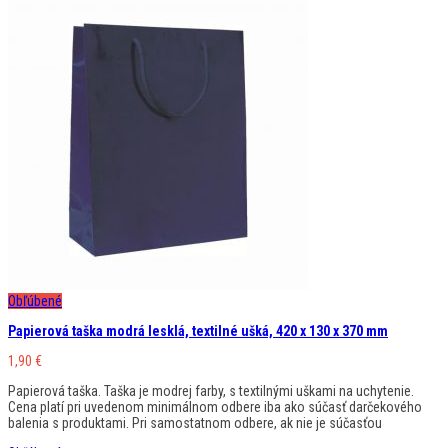
Obľúbené
Papierová taška modrá lesklá, textilné ušká, 420 x 130 x 370 mm
1,90
€
Papierová taška. Taška je modrej farby, s textilnými uškami na uchytenie.
Cena platí pri uvedenom minimálnom odbere iba ako súčasť darčekového
balenia s produktami. Pri samostatnom odbere, ak nie je súčasťou