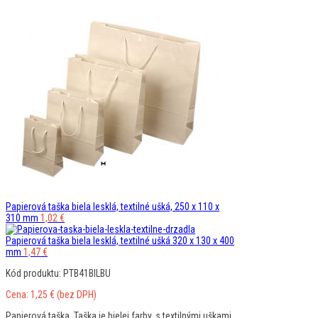
Papierová taška biela lesklá, textilné ušká, 250 x 110 x
310 mm
1,02
€
Papierová taška biela lesklá, textilné ušká 320 x 130 x 400
mm
1,47
€
Kód produktu: PTB41BILBU
Cena:
1,25
€
(bez DPH)
Papierová taška. Taška je bielej farby, s textilnými uškami