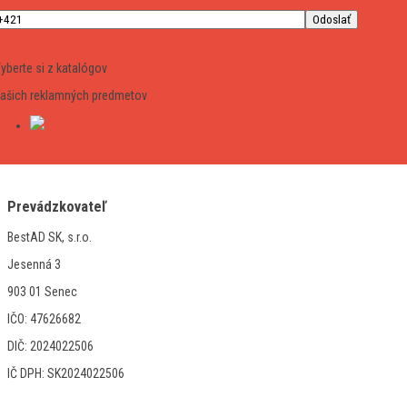
yberte si z katalógov
ašich reklamných predmetov
Prevádzkovateľ
BestAD SK, s.r.o.
Jesenná 3
903 01 Senec
IČO: 47626682
DIČ: 2024022506
IČ DPH: SK2024022506