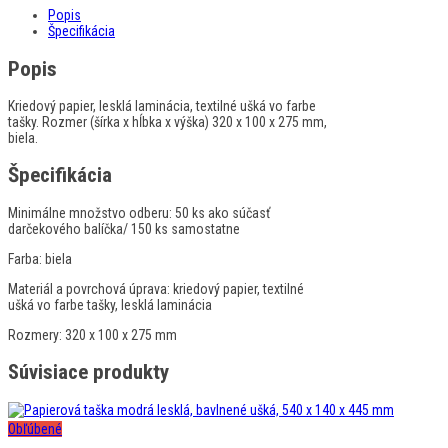
Popis
Špecifikácia
Popis
Kriedový papier, lesklá laminácia, textilné ušká vo farbe
tašky. Rozmer (šírka x hĺbka x výška) 320 x 100 x 275 mm,
biela.
Špecifikácia
Minimálne množstvo odberu:
50 ks ako súčasť
darčekového balíčka/ 150 ks samostatne
Farba:
biela
Materiál a povrchová úprava:
kriedový papier, textilné
ušká vo farbe tašky, lesklá laminácia
Rozmery:
320 x 100 x 275 mm
Súvisiace produkty
Obľúbené