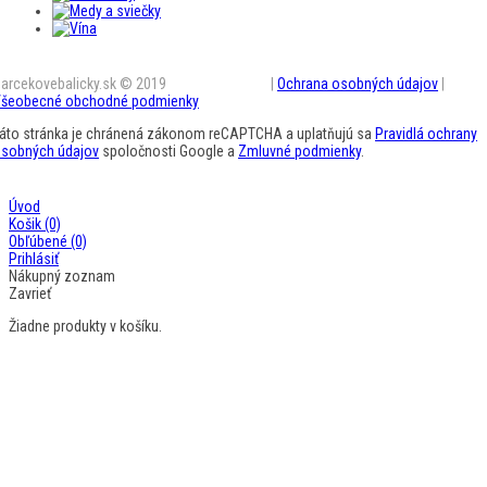
arcekovebalicky.sk © 2019
BestAD SK s.r.o.
|
Ochrana osobných údajov
|
šeobecné obchodné podmienky
áto stránka je chránená zákonom reCAPTCHA a uplatňujú sa
Pravidlá ochrany
sobných údajov
spoločnosti Google a
Zmluvné podmienky
.
Úvod
Košik
(0)
Obľúbené
(0)
Prihlásiť
Nákupný zoznam
Zavrieť
Žiadne produkty v košíku.