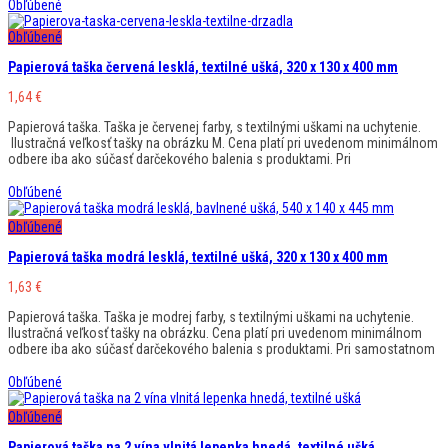
Obľúbené
Obľúbené
Papierová taška červená lesklá, textilné ušká, 320 x 130 x 400 mm
1,64
€
Papierová taška. Taška je červenej farby, s textilnými uškami na uchytenie.
Ilustračná veľkosť tašky na obrázku M. Cena platí pri uvedenom minimálnom
odbere iba ako súčasť darčekového balenia s produktami. Pri
Obľúbené
Obľúbené
Papierová taška modrá lesklá, textilné ušká, 320 x 130 x 400 mm
1,63
€
Papierová taška. Taška je modrej farby, s textilnými uškami na uchytenie.
Ilustračná veľkosť tašky na obrázku. Cena platí pri uvedenom minimálnom
odbere iba ako súčasť darčekového balenia s produktami. Pri samostatnom
Obľúbené
Obľúbené
Papierová taška na 2 vína vlnitá lepenka hnedá, textilné ušká