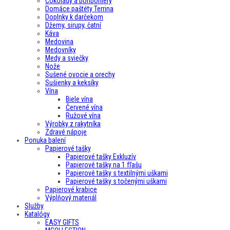
Čokolády a bonboniéry
Domáce paštéty Terrina
Doplnky k darčekom
Džemy, sirupy, čatní
Káva
Medovina
Medovníky
Medy a sviečky
Nože
Sušené ovocie a orechy
Sušienky a keksíky
Vína
Biele vína
Červené vína
Ružové vína
Výrobky z rakytníka
Zdravé nápoje
Ponuka balení
Papierové tašky
Papierové tašky Exkluzív
Papierové tašky na 1 fľašu
Papierové tašky s textilnými uškami
Papierové tašky s točenými uškami
Papierové krabice
Výplňový materiál
Služby
Katalógy
EASY GIFTS