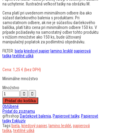
na uchytenie. Ilustračná veľkosť tašky na obrázku M.
Cena platí pri uvedenom minimálnom odbere iba ako
súčasť darčekového balenia s produktami. Pri
samostatnom odbere, ak nie je súčasťou darčekového
balíčka, platí táto cena pri minimálnom odbere 150 ks. V
prípade požiadavky na samostatný odber tohto produktu
v nižšom množstve ako 150 ks, bude účtovaný
manipulačný poplatok za podlimitnú objednávku.
FILTER:
biela
kriedový papier
lamino lesklé
papierová
taška
textilné ušká
Cena:
1,25
€
(bez DPH)
Minimálne množstvo
Množstvo
Pridať do košíka
Obľúbené
Pridať do zoznamu
giftsshop
Darčekové balenia
,
Papierové tašky
,
Papierové
tašky Exkluzív
Tags:
biela
,
kriedový papier
,
lamino lesklé
,
papierová
taška
,
textilné ušká