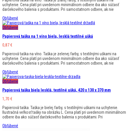
uchytenie. Cena platí pri uvedenom minimálnom odbere iba ako súčasť
darčekového balenia s produktami. Pri samostatnom odbere, ak nie
Obľúbené
Obľúbené
Papierová taška na 1 víno biela, lesklá textilné ušká
0,87
€
Papierová taška na víno. Taška je zelenej farby, s textilnými uškami na
uchytenie. Cena platí pri uvedenom minimálnom odbere iba ako súčasť
darčekového balenia s produktami. Pri samostatnom odbere, ak nie
Obľúbené
Obľúbené
Papierová taška biela lesklá, textilné ušká, 420 x 130 x 370 mm
1,70
€
Papierová taška. Taška je bielej farby, s textilnými uškami na uchytenie.
Ilustračná veľkosť tašky na obrázku L. Cena platí pri uvedenom minimálnom
odbere iba ako súčasť darčekového balenia s produktami. Pri
Obľúbené