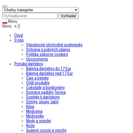
Menu
Menu
≡
╳
Úvod
O nás
Všeobecné obchodné podmienky
Ochrana osobných údajov
Politika súborov cookies
Upozornenia
Ponuka darčekov
Balenia darčekov do 17 Eur
Balenia darčekov nad 17 Eur
Čaje a bylinky
Chilli produkty
Čokolády a bonboniéry
Domáce paštéty Terrina
Doplnky k darčekom
Džemy, sirupy, čatní
Káva
Medovina
Medovníky
Medy a sviečky
Nože
Sušené ovocie a orechy