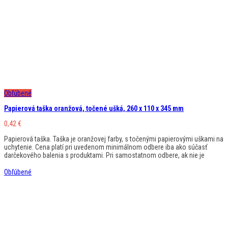
Obľúbené
Papierová taška oranžová, točené ušká, 260 x 110 x 345 mm
0,42
€
Papierová taška. Taška je oranžovej farby, s točenými papierovými uškami na
uchytenie. Cena platí pri uvedenom minimálnom odbere iba ako súčasť
darčekového balenia s produktami. Pri samostatnom odbere, ak nie je
Obľúbené