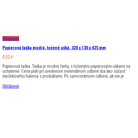
Obľúbené
Papierová taška modrá, točené ušká, 320 x 130 x 425 mm
0,52
€
Papierová taška. Taška je modrej farby, s točenými papierovými uškami na
uchytenie. Cena platí pri uvedenom minimálnom odbere iba ako súčasť
darčekového balenia s produktami. Pri samostatnom odbere, ak nie je
Obľúbené