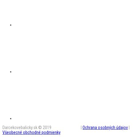
Darcekovebalicky.sk © 2019
BestAD SK s.r.o.
|
Ochrana osobných údajov
|
Všeobecné obchodné podmienky