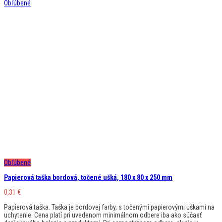
Obľúbené
Obľúbené
Papierová taška bordová, točené ušká, 180 x 80 x 250 mm
0,31
€
Papierová taška. Taška je bordovej farby, s točenými papierovými uškami na
uchytenie. Cena platí pri uvedenom minimálnom odbere iba ako súčasť