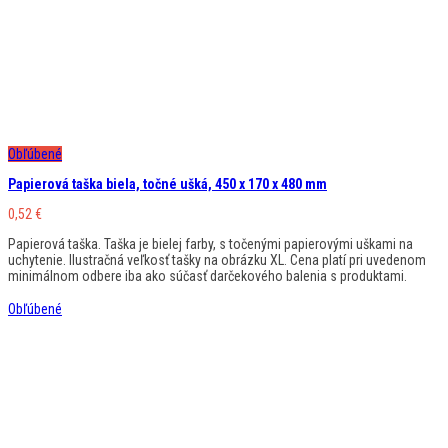
Obľúbené
Papierová taška biela, točné ušká, 450 x 170 x 480 mm
0,52
€
Papierová taška. Taška je bielej farby, s točenými papierovými uškami na
uchytenie. Ilustračná veľkosť tašky na obrázku XL. Cena platí pri uvedenom
minimálnom odbere iba ako súčasť darčekového balenia s produktami.
Obľúbené