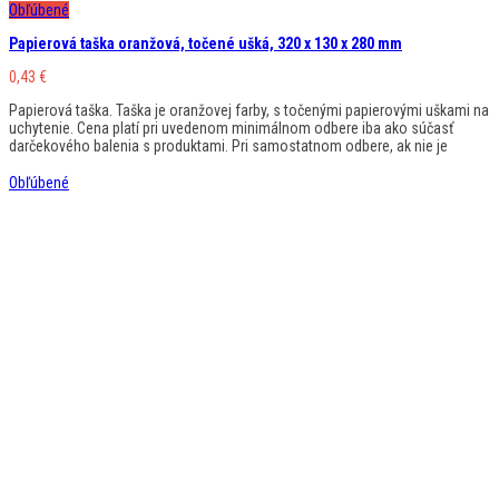
Obľúbené
Papierová taška oranžová, točené ušká, 320 x 130 x 280 mm
0,43
€
Papierová taška. Taška je oranžovej farby, s točenými papierovými uškami na
uchytenie. Cena platí pri uvedenom minimálnom odbere iba ako súčasť
darčekového balenia s produktami. Pri samostatnom odbere, ak nie je
Obľúbené