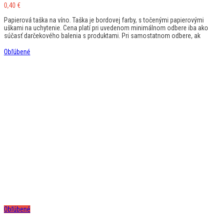
0,40
€
Papierová taška na víno. Taška je bordovej farby, s točenými papierovými
uškami na uchytenie. Cena platí pri uvedenom minimálnom odbere iba ako
súčasť darčekového balenia s produktami. Pri samostatnom odbere, ak
Obľúbené
Obľúbené