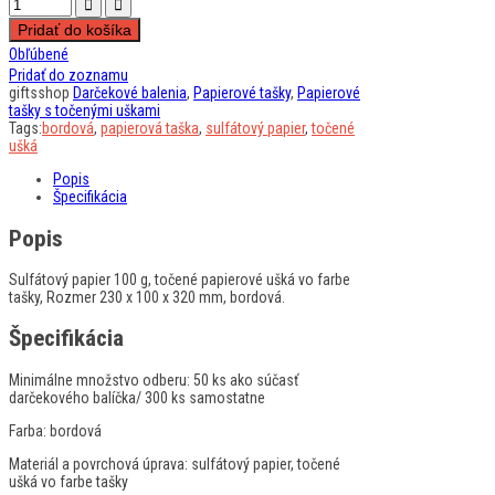
Pridať do košíka
Obľúbené
Pridať do zoznamu
giftsshop
Darčekové balenia
,
Papierové tašky
,
Papierové
tašky s točenými uškami
Tags:
bordová
,
papierová taška
,
sulfátový papier
,
točené
ušká
Popis
Špecifikácia
Popis
Sulfátový papier 100 g, točené papierové ušká vo farbe
tašky, Rozmer 230 x 100 x 320 mm, bordová.
Špecifikácia
Minimálne množstvo odberu:
50 ks ako súčasť
darčekového balíčka/ 300 ks samostatne
Farba:
bordová
Materiál a povrchová úprava:
sulfátový papier, točené
ušká vo farbe tašky