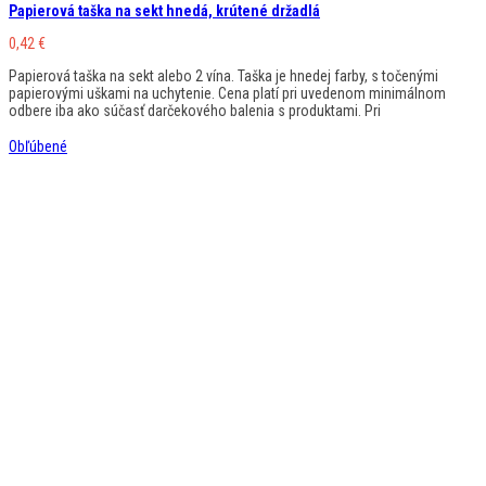
Papierová taška na sekt hnedá, krútené držadlá
0,42
€
Papierová taška na sekt alebo 2 vína. Taška je hnedej farby, s točenými
papierovými uškami na uchytenie. Cena platí pri uvedenom minimálnom
odbere iba ako súčasť darčekového balenia s produktami. Pri
Obľúbené