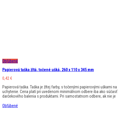
Obľúbené
Papierová taška žltá, točené ušká, 260 x 110 x 345 mm
0,42
€
Papierová taška. Taška je žltej farby, s točenými papierovými uškami na
uchytenie. Cena platí pri uvedenom minimálnom odbere iba ako súčasť
darčekového balenia s produktami. Pri samostatnom odbere, ak nie je
Obľúbené