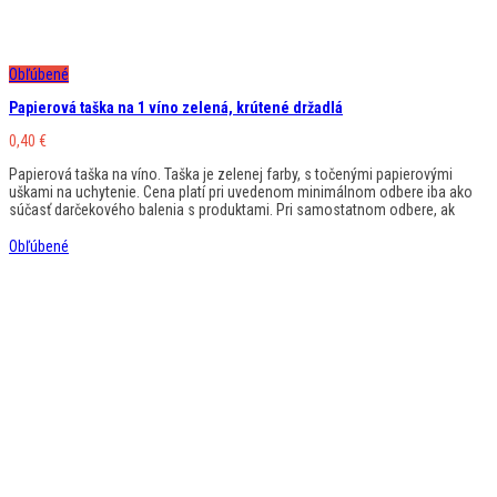
Obľúbené
Papierová taška na 1 víno zelená, krútené držadlá
0,40
€
Papierová taška na víno. Taška je zelenej farby, s točenými papierovými
uškami na uchytenie. Cena platí pri uvedenom minimálnom odbere iba ako
súčasť darčekového balenia s produktami. Pri samostatnom odbere, ak
Obľúbené