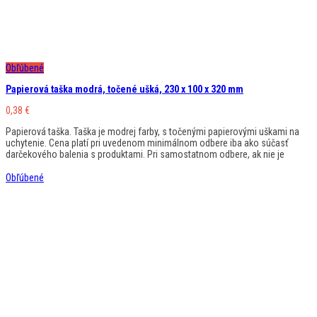
Obľúbené
Papierová taška modrá, točené ušká, 230 x 100 x 320 mm
0,38
€
Papierová taška. Taška je modrej farby, s točenými papierovými uškami na
uchytenie. Cena platí pri uvedenom minimálnom odbere iba ako súčasť
darčekového balenia s produktami. Pri samostatnom odbere, ak nie je
Obľúbené