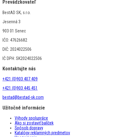
Prevádzkovateľ
BestAD SK, s.r.o.
Jesenná 3
903 01 Senec
IČO: 47626682
DIČ: 2024022506
IČ DPH: SK2024022506
Kontaktujte nás
+421 (0)903 407 409
+421 (0)903 445 451
bestad@bestad-sk.com
Užitočné informácie
Výhody spolupráce
Ako si zostaviť balíček
Spôsob dopravy
Katalógy reklamných predmetov