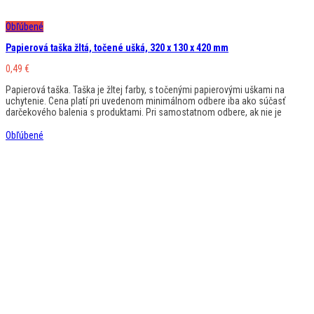
Obľúbené
Papierová taška žltá, točené ušká, 320 x 130 x 420 mm
0,49
€
Papierová taška. Taška je žltej farby, s točenými papierovými uškami na
uchytenie. Cena platí pri uvedenom minimálnom odbere iba ako súčasť
darčekového balenia s produktami. Pri samostatnom odbere, ak nie je
Obľúbené