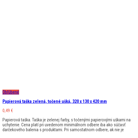
Obľúbené
Papierová taška zelená, točené ušká, 320 x 130 x 420 mm
0,49
€
Papierová taška. Taška je zelenej farby, s točenými papierovými uškami na
uchytenie. Cena platí pri uvedenom minimálnom odbere iba ako súčasť
darčekového balenia s produktami. Pri samostatnom odbere, ak nie je