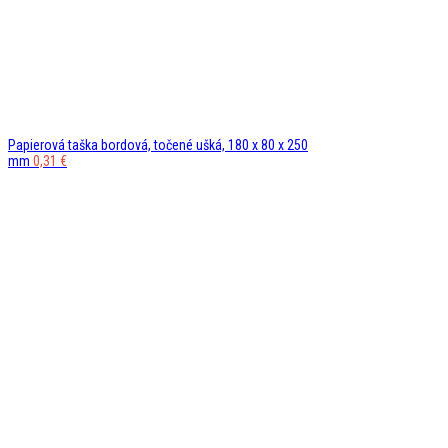
Papierová taška bordová, točené ušká, 180 x 80 x 250
mm
0,31
€