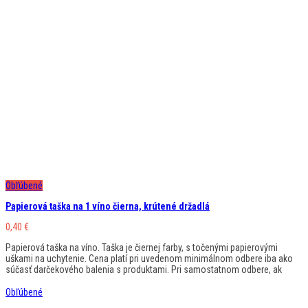
Obľúbené
Papierová taška na 1 víno čierna, krútené držadlá
0,40
€
Papierová taška na víno. Taška je čiernej farby, s točenými papierovými
uškami na uchytenie. Cena platí pri uvedenom minimálnom odbere iba ako
súčasť darčekového balenia s produktami. Pri samostatnom odbere, ak
Obľúbené