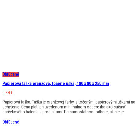
Obľúbené
Papierová taška oranžová, točené ušká, 180 x 80 x 250 mm
0,34
€
Papierová taška. Taška je oranžovej farby, s točenými papierovými uškami na
uchytenie. Cena platí pri uvedenom minimálnom odbere iba ako súčasť
darčekového balenia s produktami. Pri samostatnom odbere, ak nie je
Obľúbené