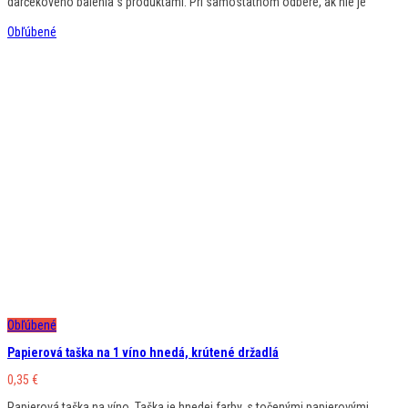
darčekového balenia s produktami. Pri samostatnom odbere, ak nie je
Obľúbené
Obľúbené
Papierová taška na 1 víno hnedá, krútené držadlá
0,35
€
Papierová taška na víno. Taška je hnedej farby, s točenými papierovými