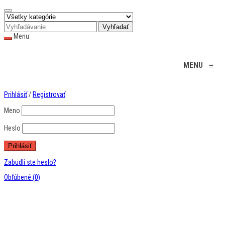
Menu
MENU
≡
Skip
Prihlásiť
/
Registrovať
to
content
Meno
Heslo
Zabudli ste heslo?
Obľúbené
(0)