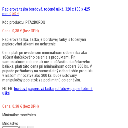
Papierová taška bordová, točené ušká, 320 x 130 x 425
mm
0,50
€
Kód produktu: PTA2BORDQ
Cena:
0,38
€
(bez DPH)
Papierová taška. Taška je bordovej farby, s točenými
papierovými uškami na uchytenie.
Cena platí pri uvedenom minimálnom odbere iba ako
súčasť darčekového balenia s produktami. Pri
samostatnom odbere, ak nie je súčasťou darčekového
balíčka, platí táto cena pri minimálnom odbere 300 ks. V
prípade požiadavky na samostatný odber tohto produktu
v nižšom množstve ako 300 ks, bude účtovaný
manipulačný poplatok za podlimitnú objednávku.
FILTER:
bordová
papierová taška
sulfátový papier
točené
ušká
Cena:
0,38
€
(bez DPH)
Minimálne množstvo
Množstvo