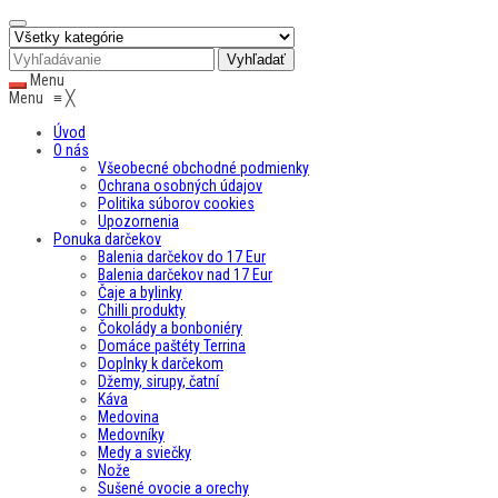
Menu
Menu
≡
╳
Úvod
O nás
Všeobecné obchodné podmienky
Ochrana osobných údajov
Politika súborov cookies
Upozornenia
Ponuka darčekov
Balenia darčekov do 17 Eur
Balenia darčekov nad 17 Eur
Čaje a bylinky
Chilli produkty
Čokolády a bonboniéry
Domáce paštéty Terrina
Doplnky k darčekom
Džemy, sirupy, čatní
Káva
Medovina
Medovníky
Medy a sviečky
Nože
Sušené ovocie a orechy