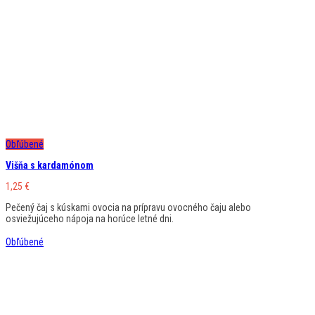
Obľúbené
Višňa s kardamónom
1,25
€
Pečený čaj s kúskami ovocia na prípravu ovocného čaju alebo
osviežujúceho nápoja na horúce letné dni.
Obľúbené