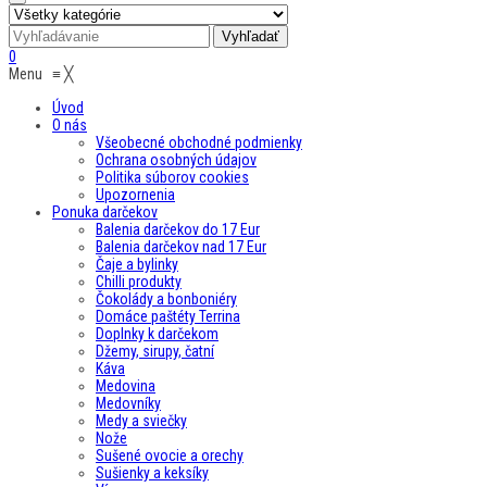
0
Menu
≡
╳
Úvod
O nás
Všeobecné obchodné podmienky
Ochrana osobných údajov
Politika súborov cookies
Upozornenia
Ponuka darčekov
Balenia darčekov do 17 Eur
Balenia darčekov nad 17 Eur
Čaje a bylinky
Chilli produkty
Čokolády a bonboniéry
Domáce paštéty Terrina
Doplnky k darčekom
Džemy, sirupy, čatní
Káva
Medovina
Medovníky
Medy a sviečky
Nože
Sušené ovocie a orechy
Sušienky a keksíky