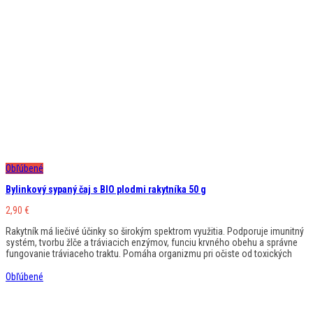
Obľúbené
Bylinkový sypaný čaj s BIO plodmi rakytníka 50 g
2,90
€
Rakytník má liečivé účinky so širokým spektrom využitia. Podporuje imunitný
systém, tvorbu žlče a tráviacich enzýmov, funciu krvného obehu a správne
fungovanie tráviaceho traktu. Pomáha organizmu pri očiste od toxických
Obľúbené