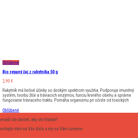
Obľúbené
Bio sypaný čaj z rakytníka 50 g
2,90
€
Rakytník má liečivé účinky so širokým spektrom využitia. Podporuje imunitný
systém, tvorbu žlče a tráviacich enzýmov, funciu krvného obehu a správne
fungovanie tráviaceho traktu. Pomáha organizmu pri očiste od toxických
Obľúbené
enašli ste darček, aký ste hľadali?
echajte nám na Vás číslo a my sa Vám ozveme.