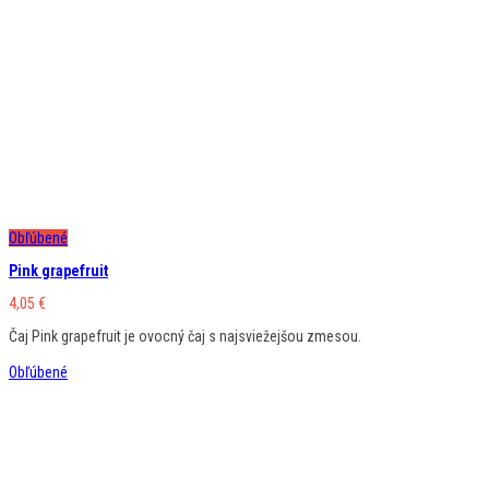
Obľúbené
Pink grapefruit
4,05
€
Čaj Pink grapefruit je ovocný čaj s najsviežejšou zmesou.
Obľúbené