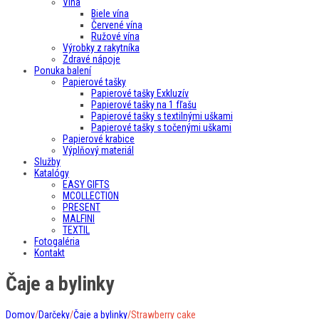
Vína
Biele vína
Červené vína
Ružové vína
Výrobky z rakytníka
Zdravé nápoje
Ponuka balení
Papierové tašky
Papierové tašky Exkluzív
Papierové tašky na 1 fľašu
Papierové tašky s textilnými uškami
Papierové tašky s točenými uškami
Papierové krabice
Výplňový materiál
Služby
Katalógy
EASY GIFTS
MCOLLECTION
PRESENT
MALFINI
TEXTIL
Fotogaléria
Kontakt
Čaje a bylinky
Domov
/
Darčeky
/
Čaje a bylinky
/
Strawberry cake