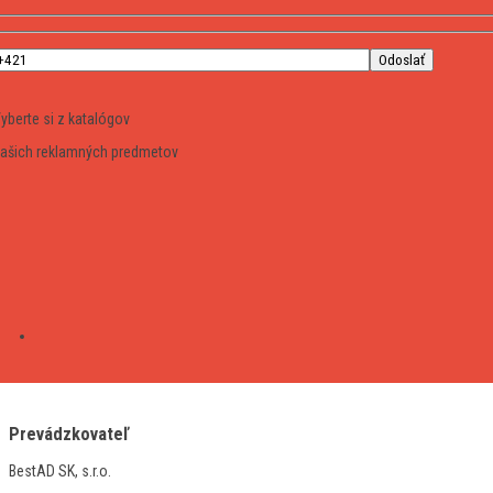
yberte si z katalógov
ašich reklamných predmetov
Prevádzkovateľ
BestAD SK, s.r.o.