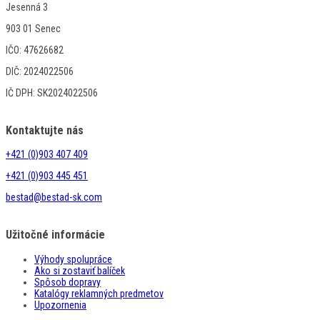
Jesenná 3
903 01 Senec
IČO: 47626682
DIČ: 2024022506
IČ DPH: SK2024022506
Kontaktujte nás
+421 (0)903 407 409
+421 (0)903 445 451
bestad@bestad-sk.com
Užitočné informácie
Výhody spolupráce
Ako si zostaviť balíček
Spôsob dopravy
Katalógy reklamných predmetov
Upozornenia