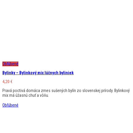
Obľúbené
Bylinky – Bylinkový mix lúčnych byliniek
4,20
€
Pravá poctivá domáca zmes sušených bylín zo slovenskej prírody. Bylinkový
mix má úžasnú chuť a vôňu.
Obľúbené