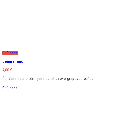
Obľúbené
Jemné ráno
4,00
€
Čaj Jemné ráno očarí jemnou citrusovo-grepovou vôňou.
Obľúbené