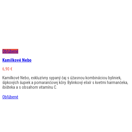
Obľúbené
Kamilkové Nebo
6,90
€
Kamilkové Nebo, exkluzívny sypaný čaj s úžasnou kombináciou byliniek,
šípkových šupiek a pomarančovej kôry. Bylinkový elixír s kvetmi harmančeka,
ibišteka a s obsahom vitamínu C.
Obľúbené