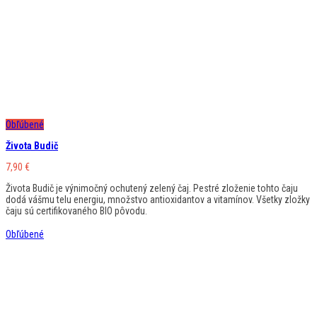
Obľúbené
Života Budič
7,90
€
Života Budič je výnimočný ochutený zelený čaj. Pestré zloženie tohto čaju
dodá vášmu telu energiu, množstvo antioxidantov a vitamínov. Všetky zložky
čaju sú certifikovaného BIO pôvodu.
Obľúbené