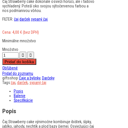
Čaj Strawberry cake dokonale osvieži horúci, ale i ľadovo
vychladený. Poteší oko svojou sýtočervenou farbou a
nos podmanivou vôňou.
FILTER:
čaj
darček
sypaný čaj
Cena:
4,00
€
(bez DPH)
Minimálne množstvo
Množstvo
Pridať do košíka
Obľúbené
Pridať do zoznamu
giftsshop
Čaje a bylinky
,
Darčeky
Tags:
čaj
,
darček
,
sypaný čaj
Popis
Balenie
Špecifikácie
Popis
Čaj Strawberry cake výnimočne kombinuje ibištek, šípky,
jablko, jahody, nechtík a plod bazy čiernej. Osviežujúci čaj