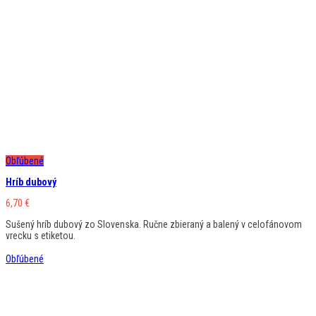
Obľúbené
Hríb dubový
6,70
€
Sušený hríb dubový zo Slovenska. Ručne zbieraný a balený v celofánovom
vrecku s etiketou.
Obľúbené