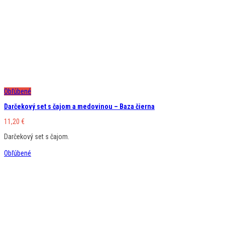
Obľúbené
Darčekový set s čajom a medovinou – Baza čierna
11,20
€
Darčekový set s čajom.
Obľúbené