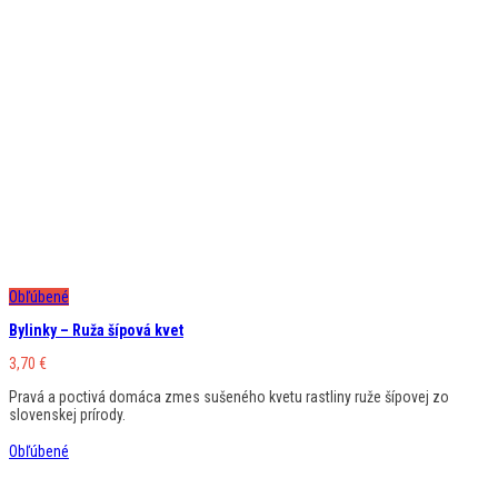
Obľúbené
Bylinky – Ruža šípová kvet
3,70
€
Pravá a poctivá domáca zmes sušeného kvetu rastliny ruže šípovej zo
slovenskej prírody.
Obľúbené