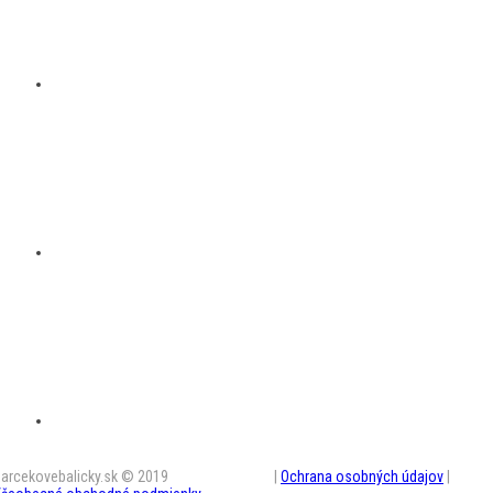
arcekovebalicky.sk © 2019
BestAD SK s.r.o.
|
Ochrana osobných údajov
|