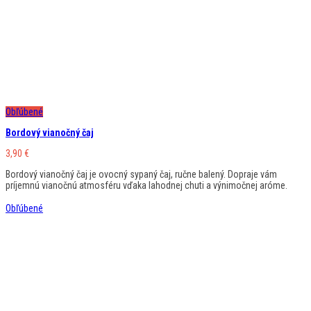
Obľúbené
Bordový vianočný čaj
3,90
€
Bordový vianočný čaj je ovocný sypaný čaj, ručne balený. Dopraje vám
príjemnú vianočnú atmosféru vďaka lahodnej chuti a výnimočnej aróme.
Obľúbené