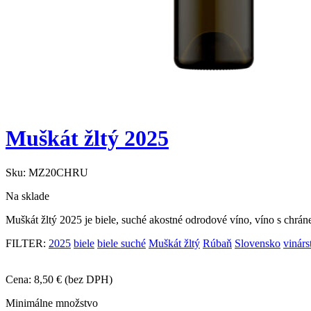
Muškát žltý 2025
Sku:
MZ20CHRU
Na sklade
Muškát žltý 2025 je biele, suché akostné odrodové víno, víno s ch
FILTER:
2025
biele
biele suché
Muškát žltý
Rúbaň
Slovensko
vinár
Cena:
8,50
€
(bez DPH)
Minimálne množstvo