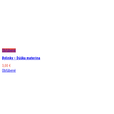
Obľúbené
Bylinky – Dúška materina
3,00
€
Obľúbené