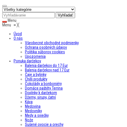
Menu
Menu
≡
╳
Úvod
O nás
Všeobecné obchodné podmienky
Ochrana osobných údajov
Politika súborov cookies
Upozornenia
Ponuka darčekov
Balenia darčekov do 17 Eur
Balenia darčekov nad 17 Eur
Čaje a bylinky
Chilli produkty
Čokolády a bonboniéry
Domáce paštéty Terrina
Doplnky k darčekom
Džemy, sirupy, čatní
Káva
Medovina
Medovníky
Medy a sviečky
Nože
Sušené ovocie a orechy