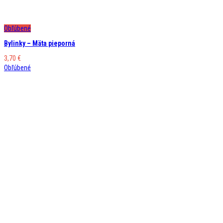
Obľúbené
Bylinky – Mäta pieporná
3,70
€
Obľúbené