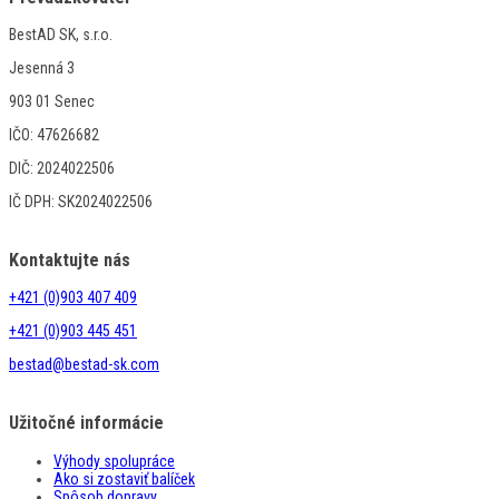
BestAD SK, s.r.o.
Jesenná 3
903 01 Senec
IČO: 47626682
DIČ: 2024022506
IČ DPH: SK2024022506
Kontaktujte nás
+421 (0)903 407 409
+421 (0)903 445 451
bestad@bestad-sk.com
Užitočné informácie
Výhody spolupráce
Ako si zostaviť balíček
Spôsob dopravy