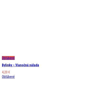
Obľúbené
Bylinky – Vianočná nálada
4,20
€
Obľúbené