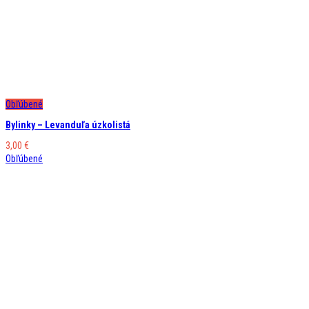
Obľúbené
Bylinky – Levanduľa úzkolistá
3,00
€
Obľúbené