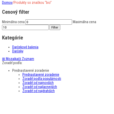
Domov
/
Produkty so značkou “bio”
Cenový filter
Minimálna cena
Maximálna cena
Filter
Kategórie
Darčekové balenia
Darčeky
⊞
Mozaika
⊟
Zoznam
Zoradiť podľa:
Prednastavené zoradenie
Prednastavené zoradenie
Zoradiť podľa populárnosti
Zoradiť od najnovších
Zoradiť od najlacnejších
Zoradiť od najdrahších