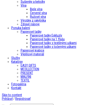
Sušienky a keksíky
Vína
Biele vína
Červené vína
Ružové vína
Výrobky z rakytníka
Zdravé nápoje
Ponuka balení
Papierové tašky
Papierové tašky Exkluzív
Papierové tašky na 1 fľašu
Papierové tašky s textilnými uškami
Papierové tašky s točenými uškami
Papierové krabice
Výplňový materiál
Služby
Katalógy
EASY GIFTS
MCOLLECTION
PRESENT
MALFINI
TEXTIL
Fotogaléria
Kontakt
Skip to content
Prihlásiť
/
Registrovať