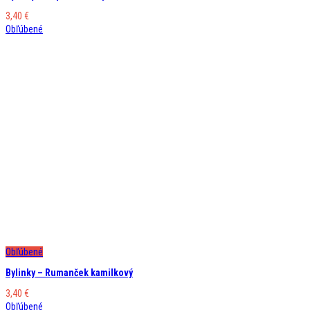
3,40
€
Obľúbené
Obľúbené
Bylinky – Rumanček kamilkový
3,40
€
Obľúbené