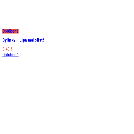
Obľúbené
Bylinky – Lipa malolistá
3,40
€
Obľúbené