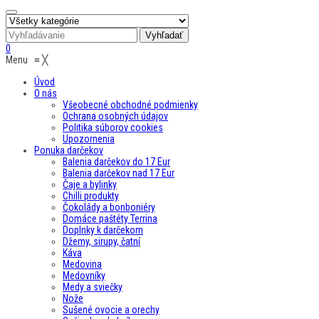
0
Menu
≡
╳
Úvod
O nás
Všeobecné obchodné podmienky
Ochrana osobných údajov
Politika súborov cookies
Upozornenia
Ponuka darčekov
Balenia darčekov do 17 Eur
Balenia darčekov nad 17 Eur
Čaje a bylinky
Chilli produkty
Čokolády a bonboniéry
Domáce paštéty Terrina
Doplnky k darčekom
Džemy, sirupy, čatní
Káva
Medovina
Medovníky
Medy a sviečky
Nože
Sušené ovocie a orechy