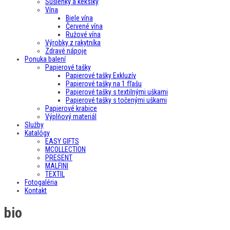
Sušienky a keksíky
Vína
Biele vína
Červené vína
Ružové vína
Výrobky z rakytníka
Zdravé nápoje
Ponuka balení
Papierové tašky
Papierové tašky Exkluzív
Papierové tašky na 1 fľašu
Papierové tašky s textilnými uškami
Papierové tašky s točenými uškami
Papierové krabice
Výplňový materiál
Služby
Katalógy
EASY GIFTS
MCOLLECTION
PRESENT
MALFINI
TEXTIL
Fotogaléria
Kontakt
bio