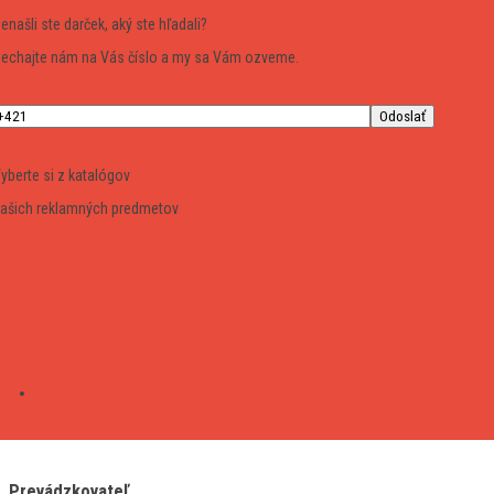
enašli ste darček, aký ste hľadali?
echajte nám na Vás číslo a my sa Vám ozveme.
yberte si z katalógov
ašich reklamných predmetov
Prevádzkovateľ