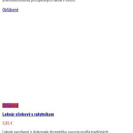
Obľúbené
Obľúbené
Lekvár slivkový s rakytníkom
3,85
€
Lekvár vyrobený z dokonale dozretého ovocia podľa tradičných