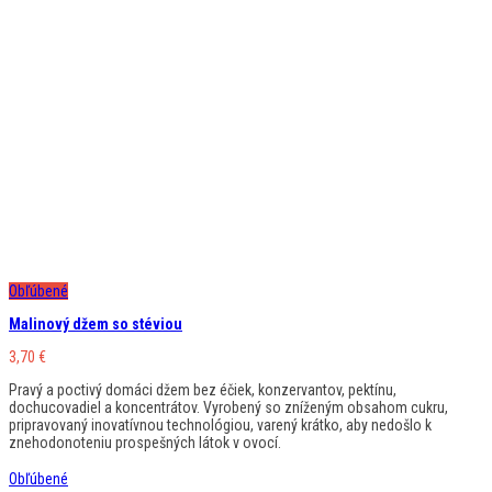
Obľúbené
Malinový džem so stéviou
3,70
€
Pravý a poctivý domáci džem bez éčiek, konzervantov, pektínu,
dochucovadiel a koncentrátov. Vyrobený so zníženým obsahom cukru,
pripravovaný inovatívnou technológiou, varený krátko, aby nedošlo k
znehodonoteniu prospešných látok v ovocí.
Obľúbené