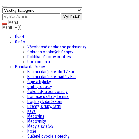
Menu
Menu
≡
╳
Úvod
O nás
Všeobecné obchodné podmienky
Ochrana osobných údajov
Politika súborov cookies
Upozornenia
Ponuka darčekov
Balenia darčekov do 17 Eur
Balenia darčekov nad 17 Eur
Čaje a bylinky
Chilli produkty
Čokolády a bonboniéry
Domáce paštéty Terrina
Doplnky k darčekom
Džemy, sirupy, čatní
Káva
Medovina
Medovníky
Medy a sviečky
Nože
Sušené ovocie a orechy