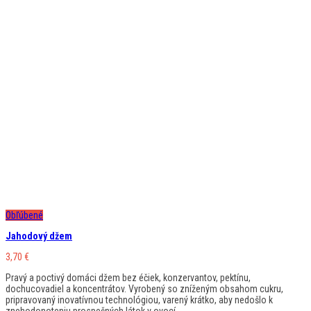
Obľúbené
Jahodový džem
3,70
€
Pravý a poctivý domáci džem bez éčiek, konzervantov, pektínu,
dochucovadiel a koncentrátov. Vyrobený so zníženým obsahom cukru,
pripravovaný inovatívnou technológiou, varený krátko, aby nedošlo k
znehodonoteniu prospešných látok v ovocí.