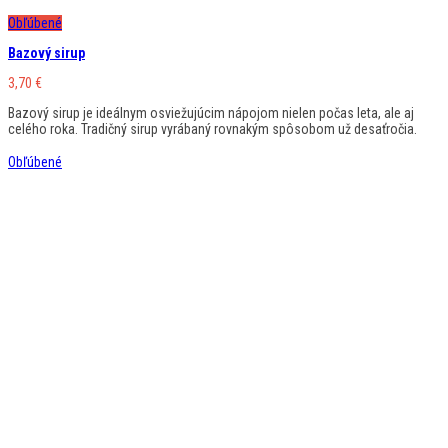
Obľúbené
Bazový sirup
3,70
€
Bazový sirup je ideálnym osviežujúcim nápojom nielen počas leta, ale aj
celého roka. Tradičný sirup vyrábaný rovnakým spôsobom už desaťročia.
Obľúbené