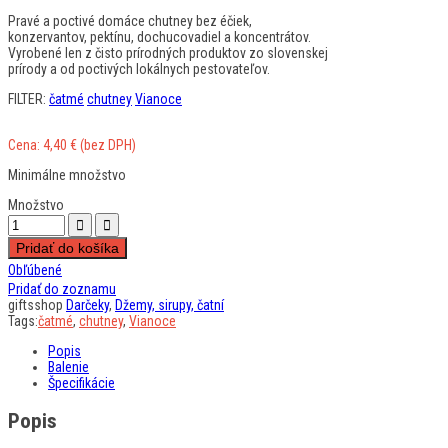
Pravé a poctivé domáce chutney bez éčiek,
konzervantov, pektínu, dochucovadiel a koncentrátov.
Vyrobené len z čisto prírodných produktov zo slovenskej
prírody a od poctivých lokálnych pestovateľov.
FILTER:
čatmé
chutney
Vianoce
Cena:
4,40
€
(bez DPH)
Minimálne množstvo
Množstvo
Pridať do košíka
Obľúbené
Pridať do zoznamu
giftsshop
Darčeky
,
Džemy, sirupy, čatní
Tags:
čatmé
,
chutney
,
Vianoce
Popis
Balenie
Špecifikácie
Popis