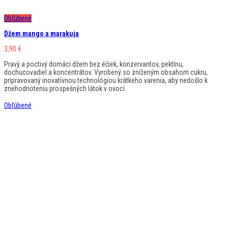
Obľúbené
Džem mango a marakuja
3,90
€
Pravý a poctivý domáci džem bez éčiek, konzervantov, pektínu,
dochucovadiel a koncentrátov. Vyrobený so zníženým obsahom cukru,
pripravovaný inovatívnou technológiou krátkeho varenia, aby nedošlo k
znehodnoteniu prospešných látok v ovocí.
Obľúbené