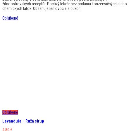
žitnoostrovských receptúr. Poctivý lekvár bez pridania konzervačných alebo
chemických látok. Obsahuje len ovocie a cukor.
Obľúbené
Obľúbené
Levanduľa – Ruža sirup
4,80
€