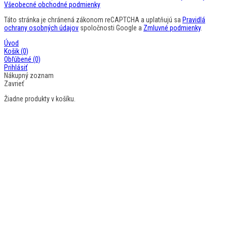
Všeobecné obchodné podmienky
Táto stránka je chránená zákonom reCAPTCHA a uplatňujú sa
Pravidlá
ochrany osobných údajov
spoločnosti Google a
Zmluvné podmienky
.
Úvod
Košik
(0)
Obľúbené
(0)
Prihlásiť
Nákupný zoznam
Zavrieť
Žiadne produkty v košíku.