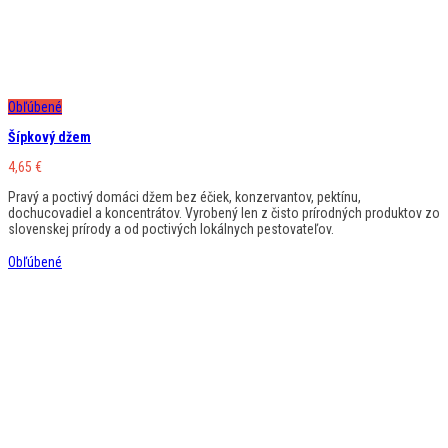
Obľúbené
Šípkový džem
4,65
€
Pravý a poctivý domáci džem bez éčiek, konzervantov, pektínu,
dochucovadiel a koncentrátov. Vyrobený len z čisto prírodných produktov zo
slovenskej prírody a od poctivých lokálnych pestovateľov.
Obľúbené