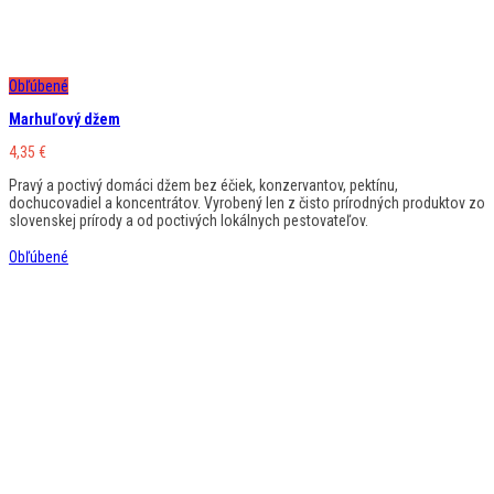
Obľúbené
Marhuľový džem
4,35
€
Pravý a poctivý domáci džem bez éčiek, konzervantov, pektínu,
dochucovadiel a koncentrátov. Vyrobený len z čisto prírodných produktov zo
slovenskej prírody a od poctivých lokálnych pestovateľov.
Obľúbené