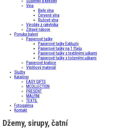
Sušienky a keksíky
Vína
Biele vína
Červené vína
Ružové vína
Výrobky z rakytníka
Zdravé nápoje
Ponuka balení
Papierové tašky
Papierové tašky Exkluzív
Papierové tašky na 1 fľašu
Papierové tašky s textilnými uškami
Papierové tašky s točenými uškami
Papierové krabice
Výplňový materiál
Služby
Katalógy
EASY GIFTS
MCOLLECTION
PRESENT
MALFINI
TEXTIL
Fotogaléria
Kontakt
Džemy, sirupy, čatní