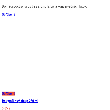
Domáci poctivý sirup bez aróm, farbív a konzervačných látok.
Obľúbené
Obľúbené
Rakytníkový sirup 250 ml
5,05
€