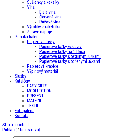
Sušienky a keksíky
Vína
Biele vína
Červené vína
Ružové vína
Výrobky z rakytníka
Zdravé nápoje
Ponuka balení
Papierové tašky
Papierové tašky Exkluzív
Papierové tašky na 1 fľašu
Papierové tašky s textilnými uškami
Papierové tašky s točenými uškami
Papierové krabice
Výplňový materiál
Služby
Katalógy
EASY GIFTS
MCOLLECTION
PRESENT
MALFINI
TEXTIL
Fotogaléria
Kontakt
Skip to content
Prihlásiť
/
Registrovať