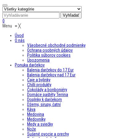
0
Menu
≡
╳
Úvod
O nás
Všeobecné obchodné podmienky
Ochrana osobných údajov
Politika súborov cookies
Upozornenia
Ponuka darčekov
Balenia darčekov do 17 Eur
Balenia darčekov nad 17 Eur
Čaje a bylinky
Chilli produkty
Čokolády a bonboniéry
Domáce paštéty Terrina
Doplnky k darčekom
Džemy, sirupy, čatní
Káva
Medovina
Medovníky
Medy a sviečky
Nože
Sušené ovocie a orechy