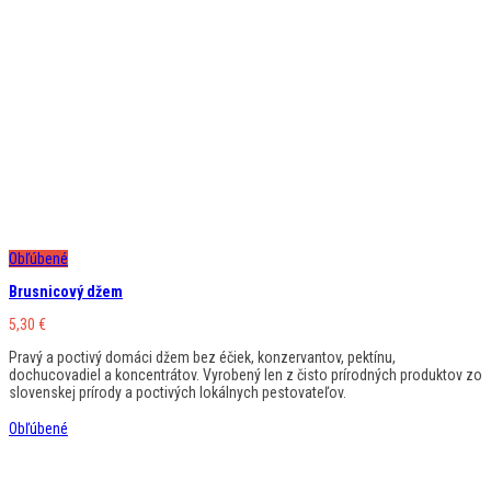
Obľúbené
Brusnicový džem
5,30
€
Pravý a poctivý domáci džem bez éčiek, konzervantov, pektínu,
dochucovadiel a koncentrátov. Vyrobený len z čisto prírodných produktov zo
slovenskej prírody a poctivých lokálnych pestovateľov.
Obľúbené