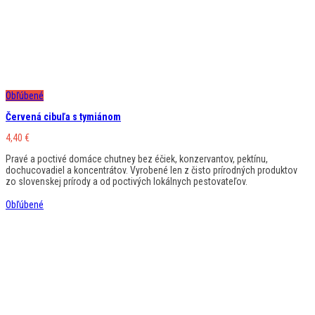
Obľúbené
Červená cibuľa s tymiánom
4,40
€
Pravé a poctivé domáce chutney bez éčiek, konzervantov, pektínu,
dochucovadiel a koncentrátov. Vyrobené len z čisto prírodných produktov
zo slovenskej prírody a od poctivých lokálnych pestovateľov.
Obľúbené