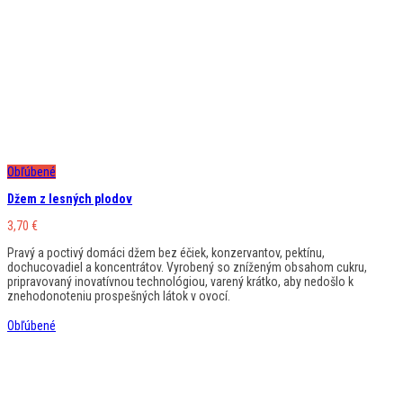
Obľúbené
Džem z lesných plodov
3,70
€
Pravý a poctivý domáci džem bez éčiek, konzervantov, pektínu,
dochucovadiel a koncentrátov. Vyrobený so zníženým obsahom cukru,
pripravovaný inovatívnou technológiou, varený krátko, aby nedošlo k
znehodonoteniu prospešných látok v ovocí.
Obľúbené