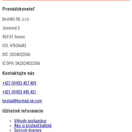
Prevádzkovateľ
BestAD SK, s.r.o.
Jesenná 3
903 01 Senec
IČO: 47626682
DIČ: 2024022506
IČ DPH: SK2024022506
Kontaktujte nás
+421 (0)903 407 409
+421 (0)903 445 451
bestad@bestad-sk.com
Užitočné informácie
Výhody spolupráce
Ako si zostaviť balíček
Spôsob dopravy