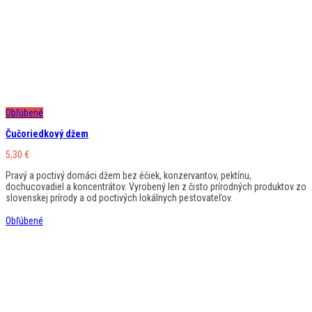
Obľúbené
Čučoriedkový džem
5,30
€
Pravý a poctivý domáci džem bez éčiek, konzervantov, pektínu,
dochucovadiel a koncentrátov. Vyrobený len z čisto prírodných produktov zo
slovenskej prírody a od poctivých lokálnych pestovateľov.
Obľúbené