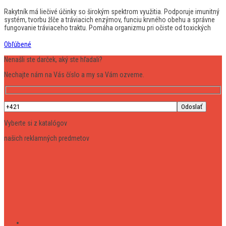
Rakytník má liečivé účinky so širokým spektrom využitia. Podporuje imunitný
systém, tvorbu žlče a tráviacich enzýmov, funciu krvného obehu a správne
fungovanie tráviaceho traktu. Pomáha organizmu pri očiste od toxických
Obľúbené
Nenašli ste darček, aký ste hľadali?
Nechajte nám na Vás číslo a my sa Vám ozveme.
Vyberte si z katalógov
našich reklamných predmetov