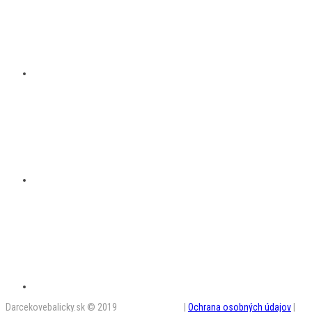
Darcekovebalicky.sk © 2019
BestAD SK s.r.o.
|
Ochrana osobných údajov
|