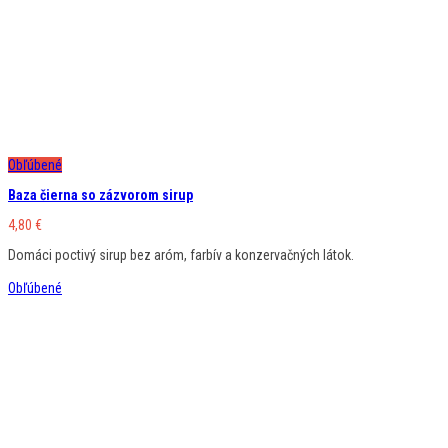
Obľúbené
Baza čierna so zázvorom sirup
4,80
€
Domáci poctivý sirup bez aróm, farbív a konzervačných látok.
Obľúbené