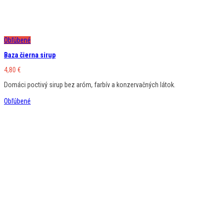
Obľúbené
Baza čierna sirup
4,80
€
Domáci poctivý sirup bez aróm, farbív a konzervačných látok.
Obľúbené