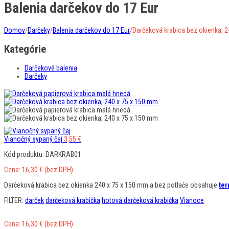
Balenia darčekov do 17 Eur
Domov
/
Darčeky
/
Balenia darčekov do 17 Eur
/
Darčeková krabica bez okienka, 
Kategórie
Darčekové balenia
Darčeky
Vianočný sypaný čaj
3,55
€
Kód produktu: DARKRAB01
Cena:
16,30
€
(bez DPH)
Darčeková krabica bez okienka 240 x 75 x 150 mm a bez potlače obsahuje
te
FILTER:
darček
darčeková krabička
hotová darčeková krabička
Vianoce
Cena:
16,30
€
(bez DPH)