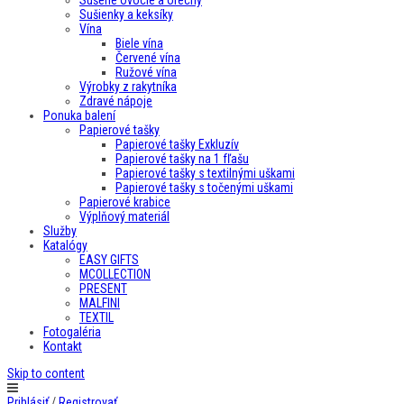
Sušené ovocie a orechy
Sušienky a keksíky
Vína
Biele vína
Červené vína
Ružové vína
Výrobky z rakytníka
Zdravé nápoje
Ponuka balení
Papierové tašky
Papierové tašky Exkluzív
Papierové tašky na 1 fľašu
Papierové tašky s textilnými uškami
Papierové tašky s točenými uškami
Papierové krabice
Výplňový materiál
Služby
Katalógy
EASY GIFTS
MCOLLECTION
PRESENT
MALFINI
TEXTIL
Fotogaléria
Kontakt
Skip to content
Prihlásiť
/
Registrovať