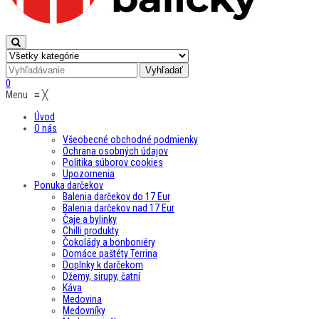
0
Menu
≡
╳
Úvod
O nás
Všeobecné obchodné podmienky
Ochrana osobných údajov
Politika súborov cookies
Upozornenia
Ponuka darčekov
Balenia darčekov do 17 Eur
Balenia darčekov nad 17 Eur
Čaje a bylinky
Chilli produkty
Čokolády a bonboniéry
Domáce paštéty Terrina
Doplnky k darčekom
Džemy, sirupy, čatní
Káva
Medovina
Medovníky