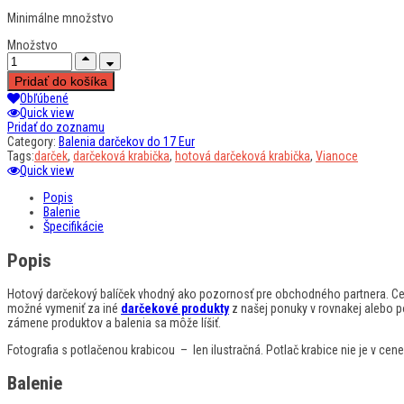
Minimálne množstvo
Množstvo
Pridať do košíka
Obľúbené
Quick view
Pridať do zoznamu
Category:
Balenia darčekov do 17 Eur
Tags:
darček
,
darčeková krabička
,
hotová darčeková krabička
,
Vianoce
Quick view
Popis
Balenie
Špecifikácie
Popis
Hotový darčekový balíček vhodný ako pozornosť pre obchodného partnera. Cena
možné vymeniť za iné
darčekové
produkty
z našej ponuky v rovnakej alebo 
zámene produktov a balenia sa môže líšiť.
Fotografia s potlačenou krabicou – len ilustračná. Potlač krabice nie je v cene
Balenie