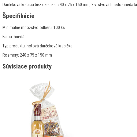
Darčeková krabica bez okienka, 240 x 75 x 150 mm, 3-vrstvová hnedo-hnedá kr
Špecifikácie
Minimálne množstvo odberu:
100 ks
Farba:
hnedá
Typ produktu:
hotová darčeková krabička
Rozmery:
240 x 75 x 150 mm
Súvisiace produkty