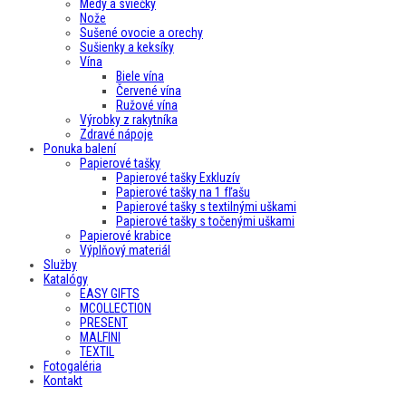
Medy a sviečky
Nože
Sušené ovocie a orechy
Sušienky a keksíky
Vína
Biele vína
Červené vína
Ružové vína
Výrobky z rakytníka
Zdravé nápoje
Ponuka balení
Papierové tašky
Papierové tašky Exkluzív
Papierové tašky na 1 fľašu
Papierové tašky s textilnými uškami
Papierové tašky s točenými uškami
Papierové krabice
Výplňový materiál
Služby
Katalógy
EASY GIFTS
MCOLLECTION
PRESENT
MALFINI
TEXTIL
Fotogaléria
Kontakt