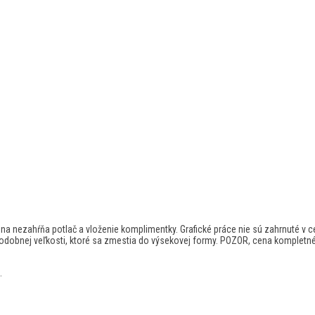
 nezahŕňa potlač a vloženie komplimentky. Grafické práce nie sú zahrnuté v c
podobnej veľkosti, ktoré sa zmestia do výsekovej formy. POZOR, cena kompletn
.