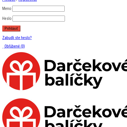
Meno
Heslo
Zabudli ste heslo?
Obľúbené
(0)