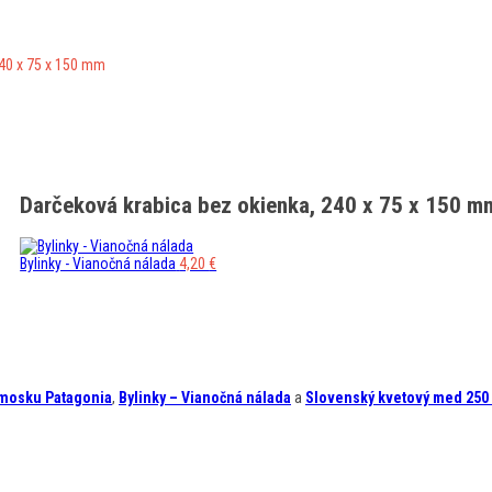
240 x 75 x 150 mm
Darčeková krabica bez okienka, 240 x 75 x 150 m
Bylinky - Vianočná nálada
4,20
€
rmosku
Patagonia
,
Bylinky – Vianočná nálada
a
Slovenský kvetový med 250