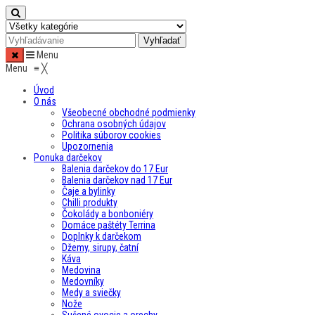
Menu
Menu
≡
╳
Úvod
O nás
Všeobecné obchodné podmienky
Ochrana osobných údajov
Politika súborov cookies
Upozornenia
Ponuka darčekov
Balenia darčekov do 17 Eur
Balenia darčekov nad 17 Eur
Čaje a bylinky
Chilli produkty
Čokolády a bonboniéry
Domáce paštéty Terrina
Doplnky k darčekom
Džemy, sirupy, čatní
Káva
Medovina
Medovníky
Medy a sviečky
Nože