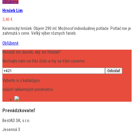
Obľúbené
Hrnček Lim
3,40
€
Keramický hrnček. Objem 290 ml. Možnosť individuálnej potlače. Potlač nie je
zahrnutá v cene. Veľký výber rôznych farieb.
Obľúbené
Nenašli ste darček, aký ste hľadali?
Nechajte nám na Vás číslo a my sa Vám ozveme.
Vyberte si z katalógov
našich reklamných predmetov
Prevádzkovateľ
BestAD SK, s.r.o.
Jesenná 3