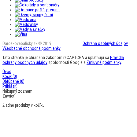
Darcekovebalicky.sk © 2019
BestAD SK s.r.o.
|
Ochrana osobných údajov
|
Všeobecné obchodné podmienky
Táto stránka je chránená zákonom reCAPTCHA a uplatňujú sa
Pravidlá
ochrany osobných údajov
spoločnosti Google a
Zmluvné podmienky
.
Úvod
Košik
(0)
Obľúbené
(0)
Prihlásiť
Nákupný zoznam
Zavrieť
Žiadne produkty v košíku.