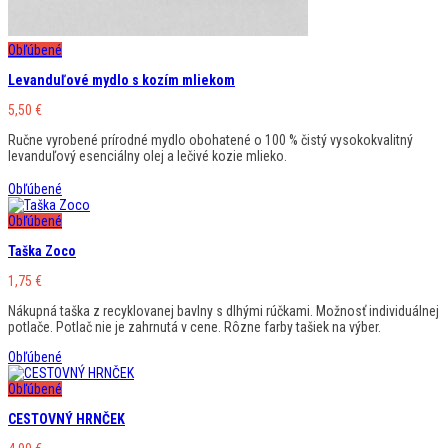
Obľúbené
Levanduľové mydlo s kozím mliekom
5,50
€
Ručne vyrobené prírodné mydlo obohatené o 100 % čistý vysokokvalitný
levanduľový esenciálny olej a lečivé kozie mlieko.
Obľúbené
Obľúbené
Taška Zoco
1,75
€
Nákupná taška z recyklovanej bavlny s dlhými rúčkami. Možnosť individuálnej
potlače. Potlač nie je zahrnutá v cene. Rôzne farby tašiek na výber.
Obľúbené
Obľúbené
CESTOVNÝ HRNČEK