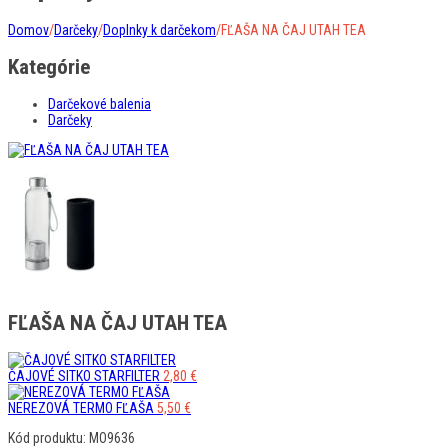
Domov
/
Darčeky
/
Doplnky k darčekom
/
FĽAŠA NA ČAJ UTAH TEA
Kategórie
Darčekové balenia
Darčeky
FĽAŠA NA ČAJ UTAH TEA
ČAJOVÉ SITKO STARFILTER
2,80
€
NEREZOVÁ TERMO FĽAŠA
5,50
€
Kód produktu: MO9636