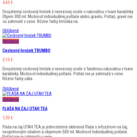
4,60
€
Dvojstenný cestovný hrnček z nerezovej ocele s rukoväťou v tvare karabínky.
Objem 300 ml. Možnosť individuálnej potlače alebo gravíru. Potlač, gravír nie
sú zahrnuté v cene. Rôzne farby hrnčeka na
Obľúbené
Obľúbené
Cestovný hrnček TRUMBO
3,10
€
Dvojstenný cestovný hrnček z nerezovej ocele s farebnou rukoväťou v tvare
karabínky. Možnosť individuálnej potlače. Potlač nie je zahrnutá v cene.
Rôzne farby uška.
Obľúbené
Obľúbené
FĽAŠA NA ČAJ UTAH TEA
7,30
€
Fľaša na čaj UTAH TEA je jednostenná sklenená fľaša s infuzérom na čaj,
neoprénovým obalom a objemom 500 ml. Možnosť individuálnej potlače.
Potlač nie je zahrnutá v cene.