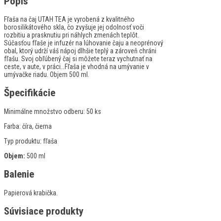
Popis
Fľaša na čaj UTAH TEA je vyrobená z kvalitného
borosilikátového skla, čo zvyšuje jej odolnosť voči
rozbitiu a prasknutiu pri náhlych zmenách teplôt.
Súčasťou fľaše je infuzér na lúhovanie čaju a neoprénový
obal, ktorý udrží váš nápoj dlhšie teplý a zároveň chráni
fľašu. Svoj obľúbený čaj si môžete teraz vychutnať na
ceste, v aute, v práci…Fľaša je vhodná na umývanie v
umývačke riadu. Objem 500 ml.
Špecifikácie
Minimálne množstvo odberu:
50 ks
Farba:
číra, čierna
Typ produktu:
fľaša
Objem:
500 ml
Balenie
Papierová krabička.
Súvisiace produkty