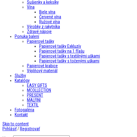
Sušienky a keksíky
Vína
Biele vína
Červené vína
Ružové vína
Výrobky z rakytníka
Zdravé nápoje
Ponuka balení
Papierové tašky
Papierové tašky Exkluzív
Papierové tašky na 1 fľašu
Papierové tašky s textilnými uškami
Papierové tašky s točenými uškami
Papierové krabice
Výplňový materiál
Služby
Katalógy
EASY GIFTS
MCOLLECTION
PRESENT
MALFINI
TEXTIL
Fotogaléria
Kontakt
Skip to content
Prihlásiť
/
Registrovať