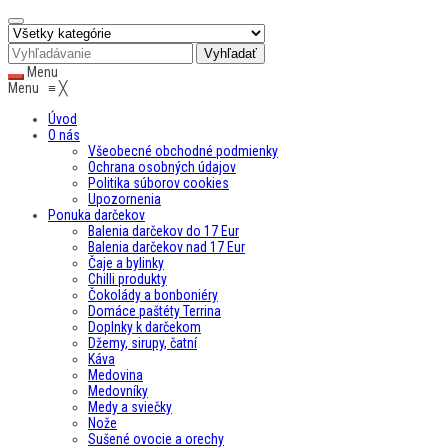
Menu
Menu
≡
╳
Úvod
O nás
Všeobecné obchodné podmienky
Ochrana osobných údajov
Politika súborov cookies
Upozornenia
Ponuka darčekov
Balenia darčekov do 17 Eur
Balenia darčekov nad 17 Eur
Čaje a bylinky
Chilli produkty
Čokolády a bonboniéry
Domáce paštéty Terrina
Doplnky k darčekom
Džemy, sirupy, čatní
Káva
Medovina
Medovníky
Medy a sviečky
Nože
Sušené ovocie a orechy