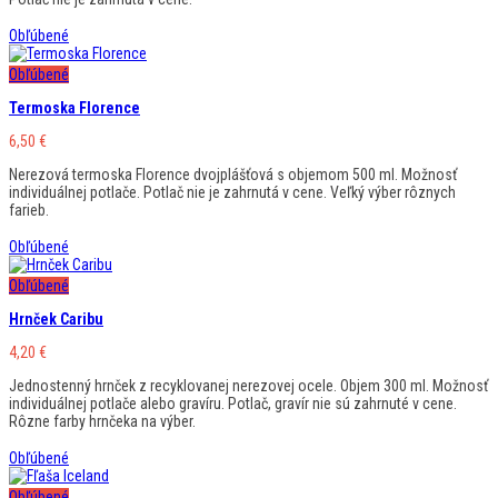
Obľúbené
Obľúbené
Termoska Florence
6,50
€
Nerezová termoska Florence dvojplášťová s objemom 500 ml. Možnosť
individuálnej potlače. Potlač nie je zahrnutá v cene. Veľký výber rôznych
farieb.
Obľúbené
Obľúbené
Hrnček Caribu
4,20
€
Jednostenný hrnček z recyklovanej nerezovej ocele. Objem 300 ml. Možnosť
individuálnej potlače alebo gravíru. Potlač, gravír nie sú zahrnuté v cene.
Rôzne farby hrnčeka na výber.
Obľúbené
Obľúbené