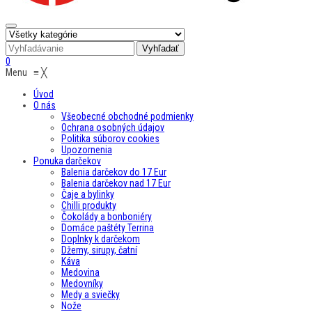
0
Menu
≡
╳
Úvod
O nás
Všeobecné obchodné podmienky
Ochrana osobných údajov
Politika súborov cookies
Upozornenia
Ponuka darčekov
Balenia darčekov do 17 Eur
Balenia darčekov nad 17 Eur
Čaje a bylinky
Chilli produkty
Čokolády a bonboniéry
Domáce paštéty Terrina
Doplnky k darčekom
Džemy, sirupy, čatní
Káva
Medovina
Medovníky
Medy a sviečky
Nože