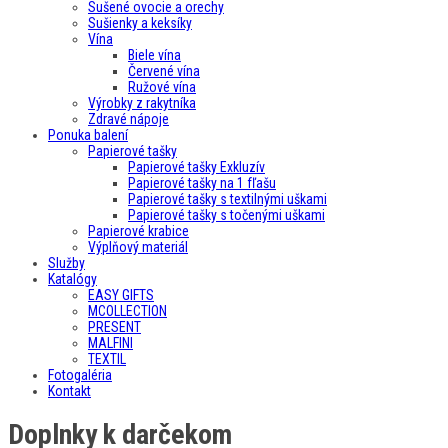
Sušené ovocie a orechy
Sušienky a keksíky
Vína
Biele vína
Červené vína
Ružové vína
Výrobky z rakytníka
Zdravé nápoje
Ponuka balení
Papierové tašky
Papierové tašky Exkluzív
Papierové tašky na 1 fľašu
Papierové tašky s textilnými uškami
Papierové tašky s točenými uškami
Papierové krabice
Výplňový materiál
Služby
Katalógy
EASY GIFTS
MCOLLECTION
PRESENT
MALFINI
TEXTIL
Fotogaléria
Kontakt
Doplnky k darčekom