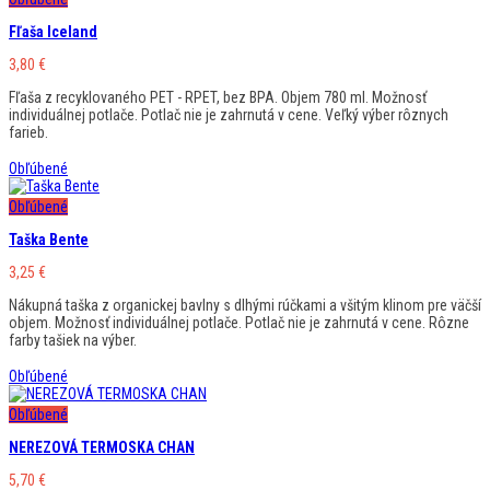
Fľaša Iceland
3,80
€
Fľaša z recyklovaného PET - RPET, bez BPA. Objem 780 ml. Možnosť
individuálnej potlače. Potlač nie je zahrnutá v cene. Veľký výber rôznych
farieb.
Obľúbené
Obľúbené
Taška Bente
3,25
€
Nákupná taška z organickej bavlny s dlhými rúčkami a všitým klinom pre väčší
objem. Možnosť individuálnej potlače. Potlač nie je zahrnutá v cene. Rôzne
farby tašiek na výber.
Obľúbené
Obľúbené
NEREZOVÁ TERMOSKA CHAN
5,70
€