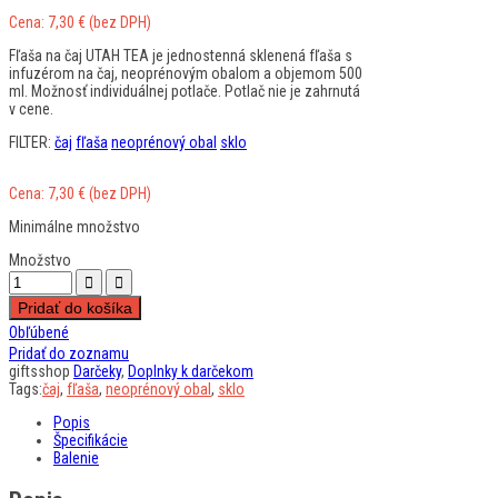
Cena:
7,30
€
(bez DPH)
Fľaša na čaj UTAH TEA je jednostenná sklenená fľaša s
infuzérom na čaj, neoprénovým obalom a objemom 500
ml. Možnosť individuálnej potlače. Potlač nie je zahrnutá
v cene.
FILTER:
čaj
fľaša
neoprénový obal
sklo
Cena:
7,30
€
(bez DPH)
Minimálne množstvo
Množstvo
Pridať do košíka
Obľúbené
Pridať do zoznamu
giftsshop
Darčeky
,
Doplnky k darčekom
Tags:
čaj
,
fľaša
,
neoprénový obal
,
sklo
Popis
Špecifikácie
Balenie