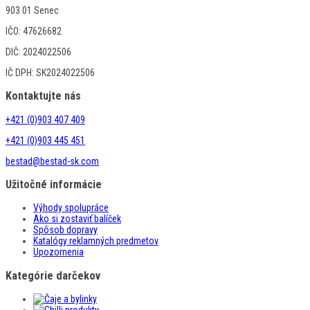
903 01 Senec
IČO: 47626682
DIČ: 2024022506
IČ DPH: SK2024022506
Kontaktujte nás
+421 (0)903 407 409
+421 (0)903 445 451
bestad@bestad-sk.com
Užitočné informácie
Výhody spolupráce
Ako si zostaviť balíček
Spôsob dopravy
Katalógy reklamných predmetov
Upozornenia
Kategórie darčekov