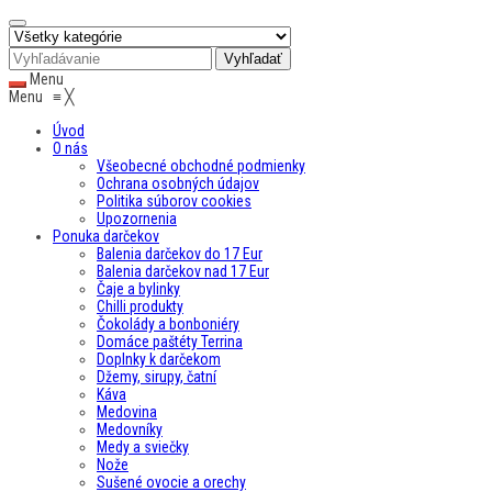
Menu
Menu
≡
╳
Úvod
O nás
Všeobecné obchodné podmienky
Ochrana osobných údajov
Politika súborov cookies
Upozornenia
Ponuka darčekov
Balenia darčekov do 17 Eur
Balenia darčekov nad 17 Eur
Čaje a bylinky
Chilli produkty
Čokolády a bonboniéry
Domáce paštéty Terrina
Doplnky k darčekom
Džemy, sirupy, čatní
Káva
Medovina
Medovníky
Medy a sviečky
Nože
Sušené ovocie a orechy