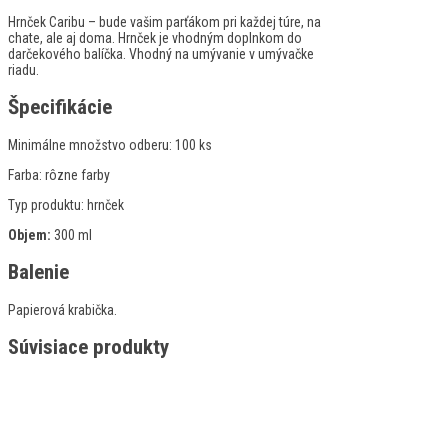
Hrnček Caribu – bude vašim parťákom pri každej túre, na
chate, ale aj doma. Hrnček je vhodným doplnkom do
darčekového balíčka. Vhodný na umývanie v umývačke
riadu.
Špecifikácie
Minimálne množstvo odberu:
100 ks
Farba:
rôzne farby
Typ produktu:
hrnček
Objem:
300 ml
Balenie
Papierová krabička.
Súvisiace produkty