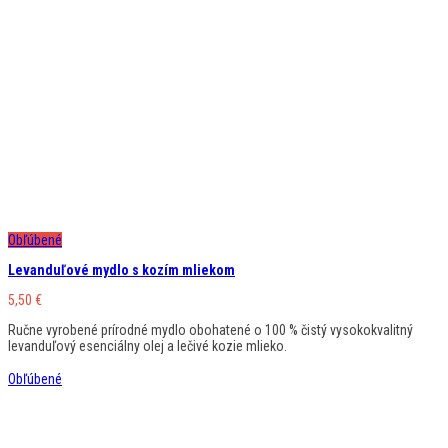
Obľúbené
Levanduľové mydlo s kozím mliekom
5,50
€
Ručne vyrobené prírodné mydlo obohatené o 100 % čistý vysokokvalitný
levanduľový esenciálny olej a lečivé kozie mlieko.
Obľúbené