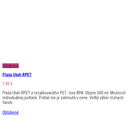
Obľúbené
Fľaša Utah RPET
1,90
€
Fľaša Utah RPET z recyklovaného PET , bez BPA. Objem 500 ml. Možnosť
individuálnej potlače. Potlač nie je zahrnutá v cene. Veľký výber rôznych
farieb.
Obľúbené