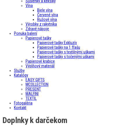
Sušienky a keksíky
Vína
Biele vína
Červené vína
Ružové vína
Výrobky z rakytníka
Zdravé nápoje
Ponuka balení
Papierové tašky
Papierové tašky Exkluzív
Papierové tašky na 1 fľašu
Papierové tašky s textilnými uškami
Papierové tašky s točenými uškami
Papierové krabice
Výplňový materiál
Služby
Katalógy
EASY GIFTS
MCOLLECTION
PRESENT
MALFINI
TEXTIL
Fotogaléria
Kontakt
Doplnky k darčekom