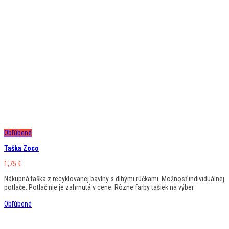
Obľúbené
Taška Zoco
1,75
€
Nákupná taška z recyklovanej bavlny s dlhými rúčkami. Možnosť individuálnej
potlače. Potlač nie je zahrnutá v cene. Rôzne farby tašiek na výber.
Obľúbené