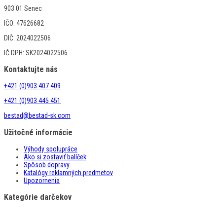
903 01 Senec
IČO: 47626682
DIČ: 2024022506
IČ DPH: SK2024022506
Kontaktujte nás
+421 (0)903 407 409
+421 (0)903 445 451
bestad@bestad-sk.com
Užitočné informácie
Výhody spolupráce
Ako si zostaviť balíček
Spôsob dopravy
Katalógy reklamných predmetov
Upozornenia
Kategórie darčekov