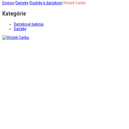
Domov
/
Darčeky
/
Doplnky k darčekom
/
Hrnček Caribu
Kategórie
Darčekové balenia
Darčeky