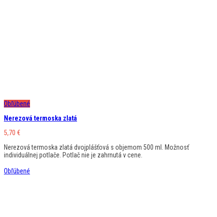
Obľúbené
Nerezová termoska zlatá
5,70
€
Nerezová termoska zlatá dvojplášťová s objemom 500 ml. Možnosť
individuálnej potlače. Potlač nie je zahrnutá v cene.
Obľúbené