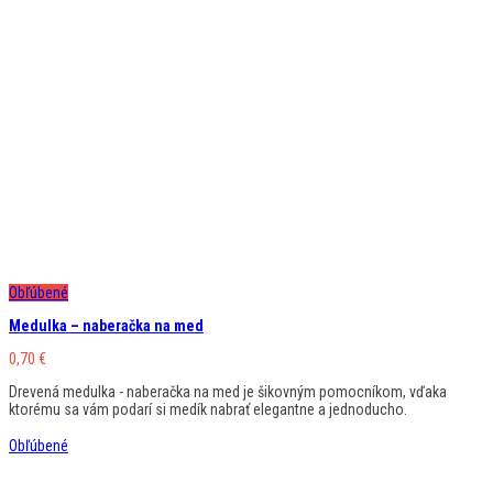
Obľúbené
Medulka – naberačka na med
0,70
€
Drevená medulka - naberačka na med je šikovným pomocníkom, vďaka
ktorému sa vám podarí si medík nabrať elegantne a jednoducho.
Obľúbené