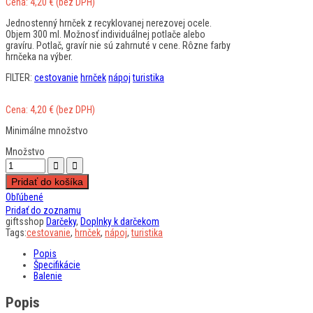
Cena:
4,20
€
(bez DPH)
Jednostenný hrnček z recyklovanej nerezovej ocele.
Objem 300 ml. Možnosť individuálnej potlače alebo
gravíru. Potlač, gravír nie sú zahrnuté v cene. Rôzne farby
hrnčeka na výber.
FILTER:
cestovanie
hrnček
nápoj
turistika
Cena:
4,20
€
(bez DPH)
Minimálne množstvo
Množstvo
Pridať do košíka
Obľúbené
Pridať do zoznamu
giftsshop
Darčeky
,
Doplnky k darčekom
Tags:
cestovanie
,
hrnček
,
nápoj
,
turistika
Popis
Špecifikácie
Balenie
Popis