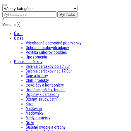
0
Menu
≡
╳
Úvod
O nás
Všeobecné obchodné podmienky
Ochrana osobných údajov
Politika súborov cookies
Upozornenia
Ponuka darčekov
Balenia darčekov do 17 Eur
Balenia darčekov nad 17 Eur
Čaje a bylinky
Chilli produkty
Čokolády a bonboniéry
Domáce paštéty Terrina
Doplnky k darčekom
Džemy, sirupy, čatní
Káva
Medovina
Medovníky
Medy a sviečky
Nože
Sušené ovocie a orechy