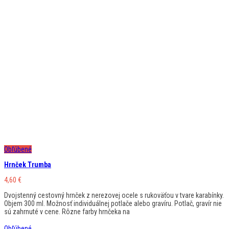
Obľúbené
Hrnček Trumba
4,60
€
Dvojstenný cestovný hrnček z nerezovej ocele s rukoväťou v tvare karabínky.
Objem 300 ml. Možnosť individuálnej potlače alebo gravíru. Potlač, gravír nie
sú zahrnuté v cene. Rôzne farby hrnčeka na
Obľúbené