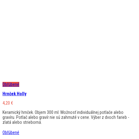
Obľúbené
Hrnček Holly
4,20
€
Keramický hrnček. Objem 300 ml. Možnosť individuálnej potlače alebo
gravíru. Potlač alebo gravír nie sú zahrnuté v cene. Výber z dvoch farieb -
zlatá alebo strieborná.
Obľúbené