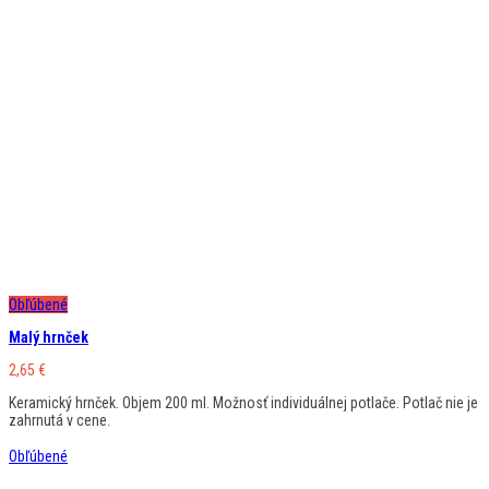
Obľúbené
Malý hrnček
2,65
€
Keramický hrnček. Objem 200 ml. Možnosť individuálnej potlače. Potlač nie je
zahrnutá v cene.
Obľúbené