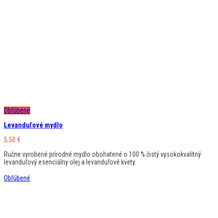
Obľúbené
Levanduľové mydlo
5,50
€
Ručne vyrobené prírodné mydlo obohatené o 100 % čistý vysokokvalitný
levanduľový esenciálny olej a levanduľové kvety.
Obľúbené