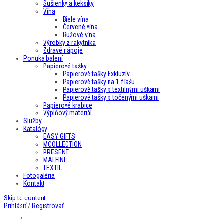
Sušienky a keksíky
Vína
Biele vína
Červené vína
Ružové vína
Výrobky z rakytníka
Zdravé nápoje
Ponuka balení
Papierové tašky
Papierové tašky Exkluzív
Papierové tašky na 1 fľašu
Papierové tašky s textilnými uškami
Papierové tašky s točenými uškami
Papierové krabice
Výplňový materiál
Služby
Katalógy
EASY GIFTS
MCOLLECTION
PRESENT
MALFINI
TEXTIL
Fotogaléria
Kontakt
Skip to content
Prihlásiť
/
Registrovať