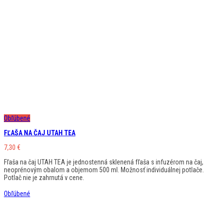
Obľúbené
FĽAŠA NA ČAJ UTAH TEA
7,30
€
Fľaša na čaj UTAH TEA je jednostenná sklenená fľaša s infuzérom na čaj,
neoprénovým obalom a objemom 500 ml. Možnosť individuálnej potlače.
Potlač nie je zahrnutá v cene.
Obľúbené