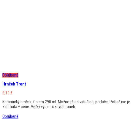
Obľúbené
Hrnček Trent
3,10
€
Keramický hrnček. Objem 290 ml. Možnosť individuálnej potlače. Potlač nie je
zahrnutá v cene. Veľký výber rôznych farieb.
Obľúbené