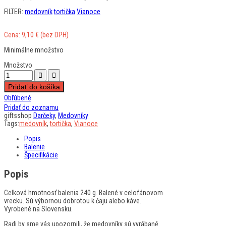
FILTER:
medovník
tortička
Vianoce
Cena:
9,10
€
(bez DPH)
Minimálne množstvo
Množstvo
Pridať do košíka
Obľúbené
Pridať do zoznamu
giftsshop
Darčeky
,
Medovníky
Tags:
medovník
,
tortička
,
Vianoce
Popis
Balenie
Špecifikácie
Popis
Celková hmotnosť balenia 240 g. Balené v celofánovom
vrecku. Sú výbornou dobrotou k čaju alebo káve.
Vyrobené na Slovensku.
Radi by sme vás upozornili, že medovníky sú vyrábané