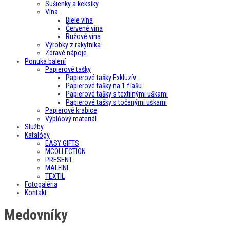
Sušienky a keksíky
Vína
Biele vína
Červené vína
Ružové vína
Výrobky z rakytníka
Zdravé nápoje
Ponuka balení
Papierové tašky
Papierové tašky Exkluzív
Papierové tašky na 1 fľašu
Papierové tašky s textilnými uškami
Papierové tašky s točenými uškami
Papierové krabice
Výplňový materiál
Služby
Katalógy
EASY GIFTS
MCOLLECTION
PRESENT
MALFINI
TEXTIL
Fotogaléria
Kontakt
Medovníky