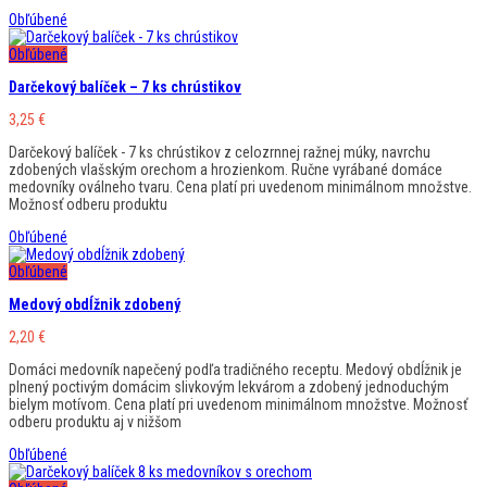
Obľúbené
Obľúbené
Darčekový balíček – 7 ks chrústikov
3,25
€
Darčekový balíček - 7 ks chrústikov z celozrnnej ražnej múky, navrchu
zdobených vlašským orechom a hrozienkom. Ručne vyrábané domáce
medovníky oválneho tvaru. Cena platí pri uvedenom minimálnom množstve.
Možnosť odberu produktu
Obľúbené
Obľúbené
Medový obdĺžnik zdobený
2,20
€
Domáci medovník napečený podľa tradičného receptu. Medový obdĺžnik je
plnený poctivým domácim slivkovým lekvárom a zdobený jednoduchým
bielym motívom. Cena platí pri uvedenom minimálnom množstve. Možnosť
odberu produktu aj v nižšom
Obľúbené