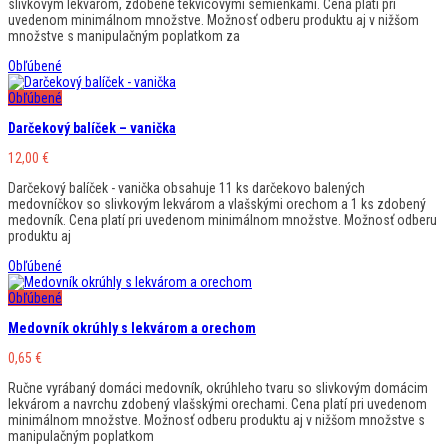
slivkovým lekvárom, zdobené tekvicovými semienkami. Cena platí pri
uvedenom minimálnom množstve. Možnosť odberu produktu aj v nižšom
množstve s manipulačným poplatkom za
Obľúbené
Obľúbené
Darčekový balíček – vanička
12,00
€
Darčekový balíček - vanička obsahuje 11 ks darčekovo balených
medovníčkov so slivkovým lekvárom a vlašskými orechom a 1 ks zdobený
medovník. Cena platí pri uvedenom minimálnom množstve. Možnosť odberu
produktu aj
Obľúbené
Obľúbené
Medovník okrúhly s lekvárom a orechom
0,65
€
Ručne vyrábaný domáci medovník, okrúhleho tvaru so slivkovým domácim
lekvárom a navrchu zdobený vlašskými orechami. Cena platí pri uvedenom
minimálnom množstve. Možnosť odberu produktu aj v nižšom množstve s
manipulačným poplatkom