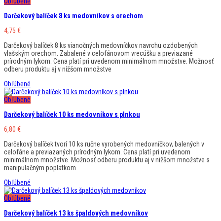
Obľúbené
Darčekový balíček 8 ks medovníkov s orechom
4,75
€
Darčekový balíček 8 ks vianočných medovníčkov navrchu ozdobených
vlašským orechom. Zabalené v celofánovom vrecúšku a previazané
prírodným lykom. Cena platí pri uvedenom minimálnom množstve. Možnosť
odberu produktu aj v nižšom množstve
Obľúbené
Obľúbené
Darčekový balíček 10 ks medovníkov s plnkou
6,80
€
Darčekový balíček tvorí 10 ks ručne vyrobených medovníčkov, balených v
celofáne a previazaných prírodným lykom. Cena platí pri uvedenom
minimálnom množstve. Možnosť odberu produktu aj v nižšom množstve s
manipulačným poplatkom
Obľúbené
Obľúbené
Darčekový balíček 13 ks špaldových medovníkov