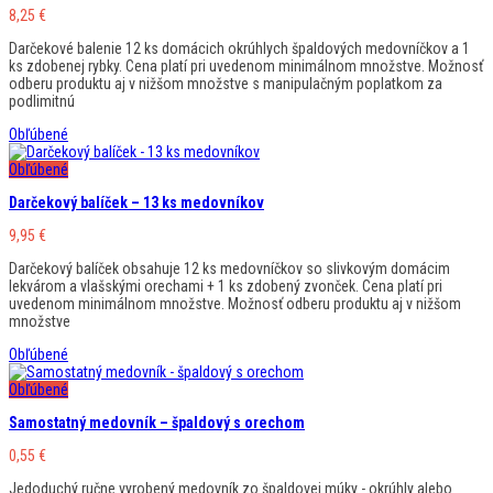
8,25
€
Darčekové balenie 12 ks domácich okrúhlych špaldových medovníčkov a 1
ks zdobenej rybky. Cena platí pri uvedenom minimálnom množstve. Možnosť
odberu produktu aj v nižšom množstve s manipulačným poplatkom za
podlimitnú
Obľúbené
Obľúbené
Darčekový balíček – 13 ks medovníkov
9,95
€
Darčekový balíček obsahuje 12 ks medovníčkov so slivkovým domácim
lekvárom a vlašskými orechami + 1 ks zdobený zvonček. Cena platí pri
uvedenom minimálnom množstve. Možnosť odberu produktu aj v nižšom
množstve
Obľúbené
Obľúbené
Samostatný medovník – špaldový s orechom
0,55
€
Jedoduchý ručne vyrobený medovník zo špaldovej múky - okrúhly alebo