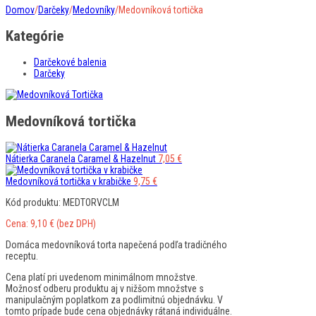
Domov
/
Darčeky
/
Medovníky
/
Medovníková tortička
Kategórie
Darčekové balenia
Darčeky
Medovníková tortička
Nátierka Caranela Caramel & Hazelnut
7,05
€
Medovníková tortička v krabičke
9,75
€
Kód produktu: MEDTORVCLM
Cena:
9,10
€
(bez DPH)
Domáca medovníková torta napečená podľa tradičného
receptu.
Cena platí pri uvedenom minimálnom množstve.
Možnosť odberu produktu aj v nižšom množstve s
manipulačným poplatkom za podlimitnú objednávku. V
tomto prípade bude cena objednávky rátaná individuálne.