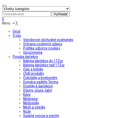
0
Menu
≡
╳
Úvod
O nás
Všeobecné obchodné podmienky
Ochrana osobných údajov
Politika súborov cookies
Upozornenia
Ponuka darčekov
Balenia darčekov do 17 Eur
Balenia darčekov nad 17 Eur
Čaje a bylinky
Chilli produkty
Čokolády a bonboniéry
Domáce paštéty Terrina
Doplnky k darčekom
Džemy, sirupy, čatní
Káva
Medovina
Medovníky
Medy a sviečky
Nože
Sušené ovocie a orechy