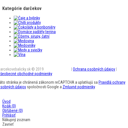
Kategórie darčekov
arcekovebalicky.sk © 2019
BestAD SK s.r.o.
|
Ochrana osobných údajov
|
šeobecné obchodné podmienky
áto stránka je chránená zákonom reCAPTCHA a uplatňujú sa
Pravidlá ochrany
sobných údajov
spoločnosti Google a
Zmluvné podmienky
.
Úvod
Košik
(0)
Obľúbené
(0)
Prihlásiť
Nákupný zoznam
Zavrieť