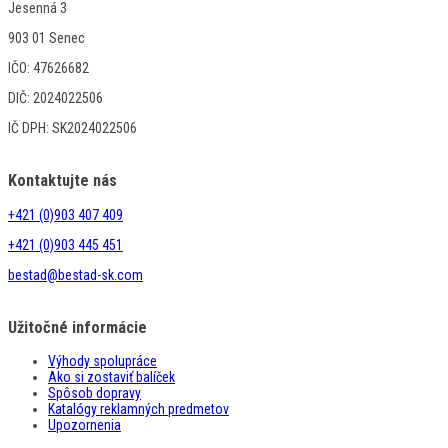
Jesenná 3
903 01 Senec
IČO: 47626682
DIČ: 2024022506
IČ DPH: SK2024022506
Kontaktujte nás
+421 (0)903 407 409
+421 (0)903 445 451
bestad@bestad-sk.com
Užitočné informácie
Výhody spolupráce
Ako si zostaviť balíček
Spôsob dopravy
Katalógy reklamných predmetov
Upozornenia