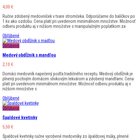
4,00
€
Ručne zdobený medovníček v tvare stromčeka. Odporúčame do balíčkov po
1 ks ako ozdobu. Cena platí pri uvedenom minimálnom množstve. Možnosť
odberu produktu aj v nižšom množstve s manipulačným poplatkom za
Obľúbené
Obľúbené
Medový obdĺžnik s mandľou
2,10
€
Domáci medovník napečený podľa tradičného receptu. Medový obdĺžnik je
plnený poctivým domácim slivkovým lekvárom a zdobený mandľami. Cena
platí pri uvedenom minimálnom množstve. Možnosť odberu produktu aj v
nižšom množstve s
Obľúbené
Obľúbené
Špaldové kvetinky
5,50
€
Špaldové kvetinky ručne vyrobené medovníky zo špaldovej múky, plnené