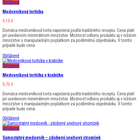
Obľúbené
Medovníková tortička
9,10
€
Domáca medovníková torta napečená podľa tradičného receptu. Cena platí
pri uvedenom minimálnom množstve. Možnosť odberu produktu aj v nižšom
množstve s manipulačným poplatkom za podlimitnú objednávku. V tomto
prípade bude cena
Obľúbené
Obľúbené
Medovníková tortička v krabičke
9,75
€
Domáca medovníková torta napečená podľa tradičného receptu. Cena platí
pri uvedenom minimálnom množstve. Možnosť odberu produktu aj v nižšom
množstve s manipulačným poplatkom za podlimitnú objednávku. V tomto
prípade bude cena
Obľúbené
Obľúbené
Samostatný medovník – zdobený snehový stromček