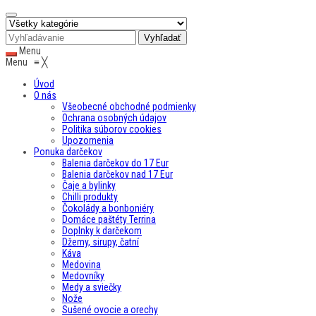
Menu
Menu
≡
╳
Úvod
O nás
Všeobecné obchodné podmienky
Ochrana osobných údajov
Politika súborov cookies
Upozornenia
Ponuka darčekov
Balenia darčekov do 17 Eur
Balenia darčekov nad 17 Eur
Čaje a bylinky
Chilli produkty
Čokolády a bonboniéry
Domáce paštéty Terrina
Doplnky k darčekom
Džemy, sirupy, čatní
Káva
Medovina
Medovníky
Medy a sviečky
Nože
Sušené ovocie a orechy