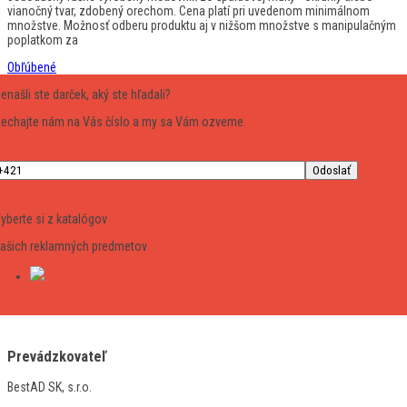
vianočný tvar, zdobený orechom. Cena platí pri uvedenom minimálnom
množstve. Možnosť odberu produktu aj v nižšom množstve s manipulačným
poplatkom za
Obľúbené
enašli ste darček, aký ste hľadali?
echajte nám na Vás číslo a my sa Vám ozveme.
yberte si z katalógov
ašich reklamných predmetov
Prevádzkovateľ
BestAD SK, s.r.o.