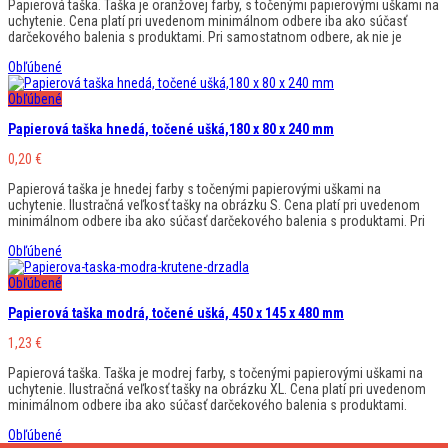
Papierová taška. Taška je oranžovej farby, s točenými papierovými uškami na
uchytenie. Cena platí pri uvedenom minimálnom odbere iba ako súčasť
darčekového balenia s produktami. Pri samostatnom odbere, ak nie je
Obľúbené
Obľúbené
Papierová taška hnedá, točené ušká,180 x 80 x 240 mm
0,20
€
Papierová taška je hnedej farby s točenými papierovými uškami na
uchytenie. Ilustračná veľkosť tašky na obrázku S. Cena platí pri uvedenom
minimálnom odbere iba ako súčasť darčekového balenia s produktami. Pri
Obľúbené
Obľúbené
Papierová taška modrá, točené ušká, 450 x 145 x 480 mm
1,23
€
Papierová taška. Taška je modrej farby, s točenými papierovými uškami na
uchytenie. Ilustračná veľkosť tašky na obrázku XL. Cena platí pri uvedenom
minimálnom odbere iba ako súčasť darčekového balenia s produktami.
Obľúbené