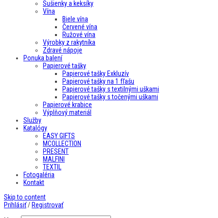
Sušienky a keksíky
Vína
Biele vína
Červené vína
Ružové vína
Výrobky z rakytníka
Zdravé nápoje
Ponuka balení
Papierové tašky
Papierové tašky Exkluzív
Papierové tašky na 1 fľašu
Papierové tašky s textilnými uškami
Papierové tašky s točenými uškami
Papierové krabice
Výplňový materiál
Služby
Katalógy
EASY GIFTS
MCOLLECTION
PRESENT
MALFINI
TEXTIL
Fotogaléria
Kontakt
Skip to content
Prihlásiť
/
Registrovať