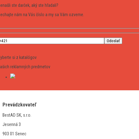
enašli ste darček, aký ste hľadali?
echajte nám na Vás číslo a my sa Vám ozveme.
yberte si z katalógov
ašich reklamných predmetov
Prevádzkovateľ
BestAD SK, s.r.o.
Jesenná 3
903 01 Senec