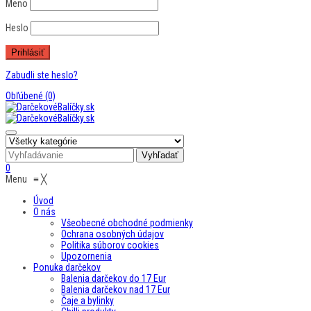
Meno
Heslo
Zabudli ste heslo?
Obľúbené
(0)
0
Menu
≡
╳
Úvod
O nás
Všeobecné obchodné podmienky
Ochrana osobných údajov
Politika súborov cookies
Upozornenia
Ponuka darčekov
Balenia darčekov do 17 Eur
Balenia darčekov nad 17 Eur
Čaje a bylinky