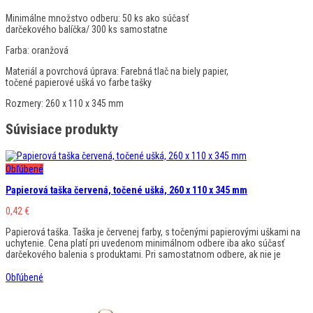
Minimálne množstvo odberu:
50 ks ako súčasť
darčekového balíčka/ 300 ks samostatne
Farba:
oranžová
Materiál a povrchová úprava:
Farebná tlač na biely papier,
točené papierové ušká vo farbe tašky
Rozmery:
260 x 110 x 345 mm
Súvisiace produkty
Obľúbené
Papierová taška červená, točené ušká, 260 x 110 x 345 mm
0,42
€
Papierová taška. Taška je červenej farby, s točenými papierovými uškami na
uchytenie. Cena platí pri uvedenom minimálnom odbere iba ako súčasť
darčekového balenia s produktami. Pri samostatnom odbere, ak nie je
Obľúbené