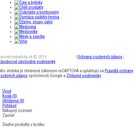
arcekovebalicky.sk © 2019
BestAD SK s.r.o.
|
Ochrana osobných údajov
|
šeobecné obchodné podmienky
áto stránka je chránená zákonom reCAPTCHA a uplatňujú sa
Pravidlá ochrany
sobných údajov
spoločnosti Google a
Zmluvné podmienky
.
Úvod
Košik
(0)
Obľúbené
(0)
Prihlásiť
Nákupný zoznam
Zavrieť
Žiadne produkty v košíku.