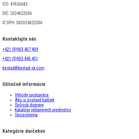
IČO: 47626682
DIČ: 2024022506
IČ DPH: SK2024022506
Kontaktujte nás
+421 (0)903 407 409
+421 (0)903 445 451
bestad@bestad-sk.com
Užitočné informácie
Výhody spolupráce
Ako si zostaviť balíček
Spôsob dopravy
Katalógy reklamných predmetov
Upozornenia
Kategórie darčekov