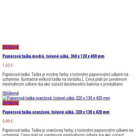
Obľúbené
Papierová taška modrá, točené ušká, 360 x 120 x 400 mm
1,02
€
Papierová taška. Taška je modrej farby, s točenými papierovými uškami na
uchytenie. Ilustračná veľkosť tašky na obrázku L. Cena platí pri uvedenom
minimálnom odbere iba ako súčasť darčekového balenia s produktami.
Obľúbené
Obľúbené
Papierová taška oranžová, točené ušká, 320 x 130 x 420 mm
0,49
€
Papierová taška. Taška je oranžovej farby, s točenými papierovými uškami na
uchytenie. Cena platí pri uvedenom minimálnom odbere iba ako súčasť