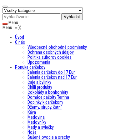
Menu
Menu
≡
╳
Úvod
O nás
Všeobecné obchodné podmienky
Ochrana osobných údajov
Politika súborov cookies
Upozornenia
Ponuka darčekov
Balenia darčekov do 17 Eur
Balenia darčekov nad 17 Eur
Čaje a bylinky
Chilli produkty
Čokolády a bonboniéry
Domáce paštéty Terrina
Doplnky k darčekom
Džemy, sirupy, čatní
Káva
Medovina
Medovníky
Medy a sviečky
Nože
Sušené ovocie a orechy