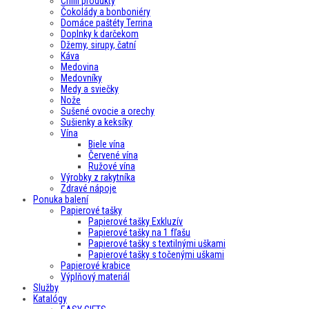
Chilli produkty
Čokolády a bonboniéry
Domáce paštéty Terrina
Doplnky k darčekom
Džemy, sirupy, čatní
Káva
Medovina
Medovníky
Medy a sviečky
Nože
Sušené ovocie a orechy
Sušienky a keksíky
Vína
Biele vína
Červené vína
Ružové vína
Výrobky z rakytníka
Zdravé nápoje
Ponuka balení
Papierové tašky
Papierové tašky Exkluzív
Papierové tašky na 1 fľašu
Papierové tašky s textilnými uškami
Papierové tašky s točenými uškami
Papierové krabice
Výplňový materiál
Služby
Katalógy