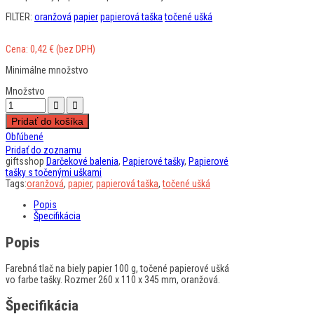
FILTER:
oranžová
papier
papierová taška
točené ušká
Cena:
0,42
€
(bez DPH)
Minimálne množstvo
Množstvo
Pridať do košíka
Obľúbené
Pridať do zoznamu
giftsshop
Darčekové balenia
,
Papierové tašky
,
Papierové
tašky s točenými uškami
Tags:
oranžová
,
papier
,
papierová taška
,
točené ušká
Popis
Špecifikácia
Popis
Farebná tlač na biely papier 100 g, točené papierové ušká
vo farbe tašky. Rozmer 260 x 110 x 345 mm, oranžová.
Špecifikácia