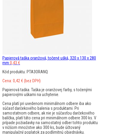
Papierová taška oranžová, točené ušká, 320 x 130 x 280
mm
0,43
€
Kód produktu: PTA3ORANQ
Cena:
0,42
€
(bez DPH)
Papierová taška. Taška je oranžovej farby, s točenými
papierovými uškami na uchytenie.
Cena platí pri uvedenom minimálnom odbere iba ako
súčasť darčekového balenia s produktami. Pri
samostatnom odbere, ak nie je súčasťou darčekového
balíčka, platí táto cena pri minimálnom odbere 300 ks. V
prípade požiadavky na samostatný odber tohto produktu
v nižšom množstve ako 300 ks, bude účtovaný
manipulačný poplatok za podlimitnú objednávku.