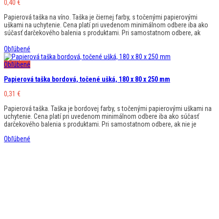
0,40
€
Papierová taška na víno. Taška je čiernej farby, s točenými papierovými
uškami na uchytenie. Cena platí pri uvedenom minimálnom odbere iba ako
súčasť darčekového balenia s produktami. Pri samostatnom odbere, ak
Obľúbené
Obľúbené
Papierová taška bordová, točené ušká, 180 x 80 x 250 mm
0,31
€
Papierová taška. Taška je bordovej farby, s točenými papierovými uškami na
uchytenie. Cena platí pri uvedenom minimálnom odbere iba ako súčasť
darčekového balenia s produktami. Pri samostatnom odbere, ak nie je
Obľúbené