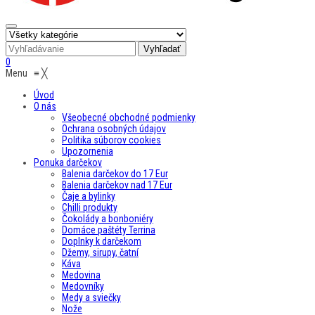
0
Menu
≡
╳
Úvod
O nás
Všeobecné obchodné podmienky
Ochrana osobných údajov
Politika súborov cookies
Upozornenia
Ponuka darčekov
Balenia darčekov do 17 Eur
Balenia darčekov nad 17 Eur
Čaje a bylinky
Chilli produkty
Čokolády a bonboniéry
Domáce paštéty Terrina
Doplnky k darčekom
Džemy, sirupy, čatní
Káva
Medovina
Medovníky
Medy a sviečky
Nože