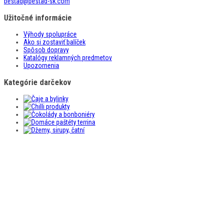
bestad@bestad-sk.com
Užitočné informácie
Výhody spolupráce
Ako si zostaviť balíček
Spôsob dopravy
Katalógy reklamných predmetov
Upozornenia
Kategórie darčekov