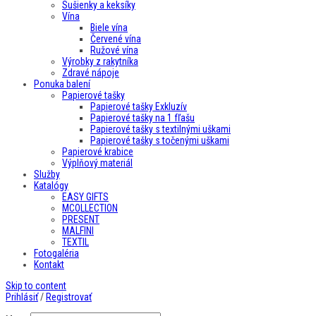
Sušienky a keksíky
Vína
Biele vína
Červené vína
Ružové vína
Výrobky z rakytníka
Zdravé nápoje
Ponuka balení
Papierové tašky
Papierové tašky Exkluzív
Papierové tašky na 1 fľašu
Papierové tašky s textilnými uškami
Papierové tašky s točenými uškami
Papierové krabice
Výplňový materiál
Služby
Katalógy
EASY GIFTS
MCOLLECTION
PRESENT
MALFINI
TEXTIL
Fotogaléria
Kontakt
Skip to content
Prihlásiť
/
Registrovať