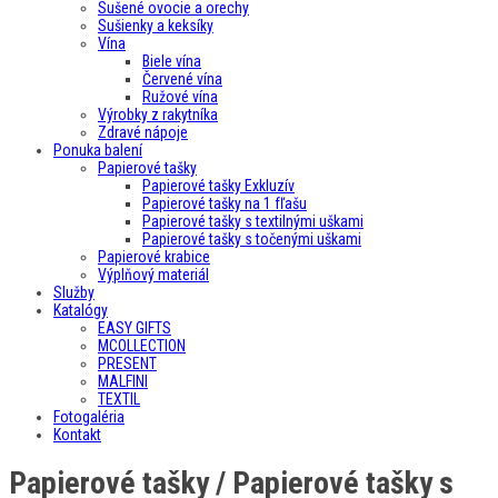
Sušené ovocie a orechy
Sušienky a keksíky
Vína
Biele vína
Červené vína
Ružové vína
Výrobky z rakytníka
Zdravé nápoje
Ponuka balení
Papierové tašky
Papierové tašky Exkluzív
Papierové tašky na 1 fľašu
Papierové tašky s textilnými uškami
Papierové tašky s točenými uškami
Papierové krabice
Výplňový materiál
Služby
Katalógy
EASY GIFTS
MCOLLECTION
PRESENT
MALFINI
TEXTIL
Fotogaléria
Kontakt
Papierové tašky / Papierové tašky s