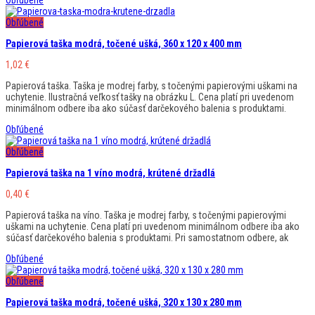
Obľúbené
Papierová taška modrá, točené ušká, 360 x 120 x 400 mm
1,02
€
Papierová taška. Taška je modrej farby, s točenými papierovými uškami na
uchytenie. Ilustračná veľkosť tašky na obrázku L. Cena platí pri uvedenom
minimálnom odbere iba ako súčasť darčekového balenia s produktami.
Obľúbené
Obľúbené
Papierová taška na 1 víno modrá, krútené držadlá
0,40
€
Papierová taška na víno. Taška je modrej farby, s točenými papierovými
uškami na uchytenie. Cena platí pri uvedenom minimálnom odbere iba ako
súčasť darčekového balenia s produktami. Pri samostatnom odbere, ak
Obľúbené
Obľúbené
Papierová taška modrá, točené ušká, 320 x 130 x 280 mm