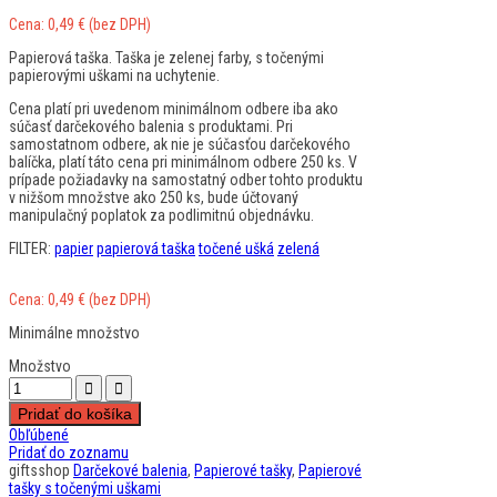
Cena:
0,49
€
(bez DPH)
Papierová taška. Taška je zelenej farby, s točenými
papierovými uškami na uchytenie.
Cena platí pri uvedenom minimálnom odbere iba ako
súčasť darčekového balenia s produktami. Pri
samostatnom odbere, ak nie je súčasťou darčekového
balíčka, platí táto cena pri minimálnom odbere 250 ks. V
prípade požiadavky na samostatný odber tohto produktu
v nižšom množstve ako 250 ks, bude účtovaný
manipulačný poplatok za podlimitnú objednávku.
FILTER:
papier
papierová taška
točené ušká
zelená
Cena:
0,49
€
(bez DPH)
Minimálne množstvo
Množstvo
Pridať do košíka
Obľúbené
Pridať do zoznamu
giftsshop
Darčekové balenia
,
Papierové tašky
,
Papierové
tašky s točenými uškami