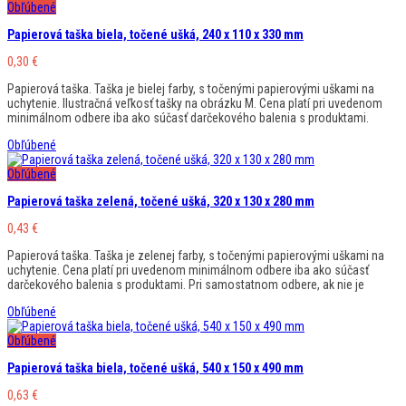
Obľúbené
Papierová taška biela, točené ušká, 240 x 110 x 330 mm
0,30
€
Papierová taška. Taška je bielej farby, s točenými papierovými uškami na
uchytenie. Ilustračná veľkosť tašky na obrázku M. Cena platí pri uvedenom
minimálnom odbere iba ako súčasť darčekového balenia s produktami.
Obľúbené
Obľúbené
Papierová taška zelená, točené ušká, 320 x 130 x 280 mm
0,43
€
Papierová taška. Taška je zelenej farby, s točenými papierovými uškami na
uchytenie. Cena platí pri uvedenom minimálnom odbere iba ako súčasť
darčekového balenia s produktami. Pri samostatnom odbere, ak nie je
Obľúbené
Obľúbené
Papierová taška biela, točené ušká, 540 x 150 x 490 mm
0,63
€