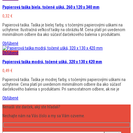
Papierová taška biela, točené ušká, 260 x 120 x 340 mm
0,32
€
Papierová taška. Taška je bielej farby, s točenými papierovými uškami na
uchytenie. Ilustračná veľkosť tašky na obrázku M. Cena platí pri uvedenom
minimálnom odbere iba ako súčasť darčekového balenia s produktami.
Obľúbené
Obľúbené
Papierová taška modrá, točené ušká, 320 x 130 x 420 mm
0,49
€
Papierová taška. Taška je modrej farby, s točenými papierovými uškami na
uchytenie. Cena platí pri uvedenom minimálnom odbere iba ako súčasť
darčekového balenia s produktami. Pri samostatnom odbere, ak nie je
Obľúbené
Nenašli ste darček, aký ste hľadali?
Nechajte nám na Vás číslo a my sa Vám ozveme.