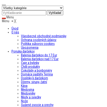
Menu
Menu
≡
╳
Úvod
O nás
Všeobecné obchodné podmienky
Ochrana osobných údajov
Politika súborov cookies
Upozornenia
Ponuka darčekov
Balenia darčekov do 17 Eur
Balenia darčekov nad 17 Eur
Čaje a bylinky
Chilli produkty
Čokolády a bonboniéry
Domáce paštéty Terrina
Doplnky k darčekom
Džemy, sirupy, čatní
Káva
Medovina
Medovníky
Medy a sviečky
Nože
Sušené ovocie a orechy