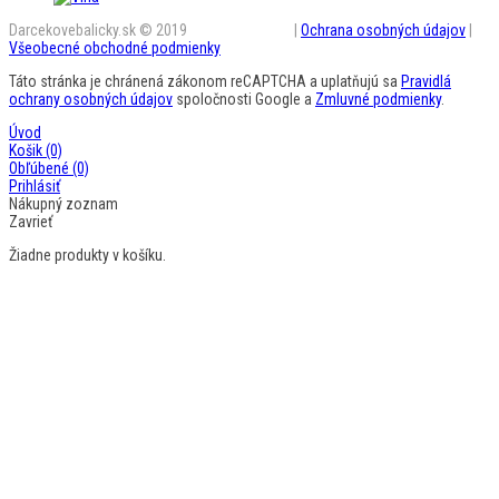
Darcekovebalicky.sk © 2019
BestAD SK s.r.o.
|
Ochrana osobných údajov
|
Všeobecné obchodné podmienky
Táto stránka je chránená zákonom reCAPTCHA a uplatňujú sa
Pravidlá
ochrany osobných údajov
spoločnosti Google a
Zmluvné podmienky
.
Úvod
Košik
(0)
Obľúbené
(0)
Prihlásiť
Nákupný zoznam
Zavrieť
Žiadne produkty v košíku.