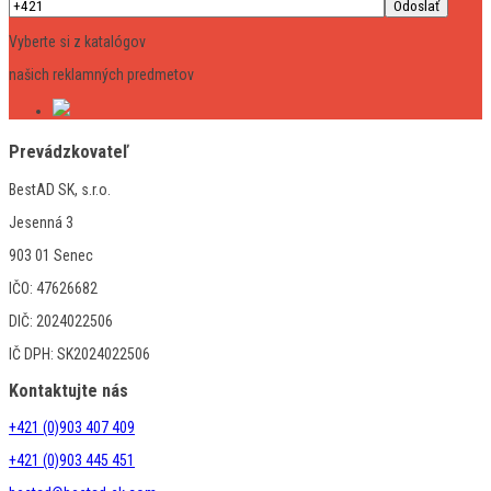
Vyberte si z katalógov
našich reklamných predmetov
Prevádzkovateľ
BestAD SK, s.r.o.
Jesenná 3
903 01 Senec
IČO: 47626682
DIČ: 2024022506
IČ DPH: SK2024022506
Kontaktujte nás
+421 (0)903 407 409
+421 (0)903 445 451