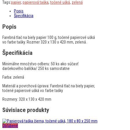
Tags:
papier
,
papierová taška
,
točené ušká
,
zelená
Popis
Špecifikácia
Popis
Farebná tlač na biely papier 100 g, točené papierové ušká
vo farbe tašky. Rozmer 320 x 130 x 420 mm, zelená.
Špecifikácia
Minimálne množstvo odberu:
50 ks ako súčasť
darčekového balíčka/ 250 ks samostatne
Farba:
zelená
Materiál a povrchová úprava:
Farebná tlač na biely papier,
točené papierové ušká vo farbe tašky
Rozmery:
320 x 130 x 420 mm
Súvisiace produkty
Obľúbené