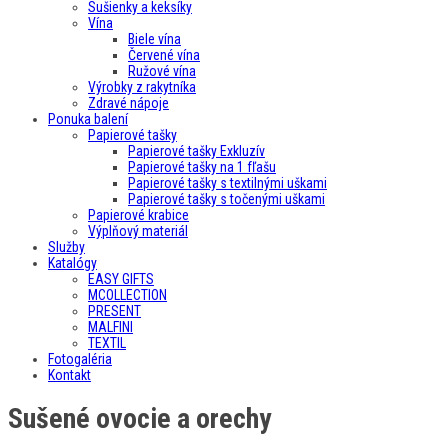
Sušienky a keksíky
Vína
Biele vína
Červené vína
Ružové vína
Výrobky z rakytníka
Zdravé nápoje
Ponuka balení
Papierové tašky
Papierové tašky Exkluzív
Papierové tašky na 1 fľašu
Papierové tašky s textilnými uškami
Papierové tašky s točenými uškami
Papierové krabice
Výplňový materiál
Služby
Katalógy
EASY GIFTS
MCOLLECTION
PRESENT
MALFINI
TEXTIL
Fotogaléria
Kontakt
Sušené ovocie a orechy