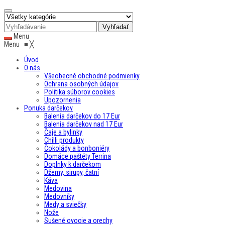
Menu
Menu
≡
╳
Úvod
O nás
Všeobecné obchodné podmienky
Ochrana osobných údajov
Politika súborov cookies
Upozornenia
Ponuka darčekov
Balenia darčekov do 17 Eur
Balenia darčekov nad 17 Eur
Čaje a bylinky
Chilli produkty
Čokolády a bonboniéry
Domáce paštéty Terrina
Doplnky k darčekom
Džemy, sirupy, čatní
Káva
Medovina
Medovníky
Medy a sviečky
Nože
Sušené ovocie a orechy