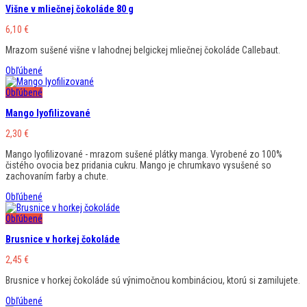
Višne v mliečnej čokoláde 80 g
6,10
€
Mrazom sušené višne v lahodnej belgickej mliečnej čokoláde Callebaut.
Obľúbené
Obľúbené
Mango lyofilizované
2,30
€
Mango lyofilizované - mrazom sušené plátky manga. Vyrobené zo 100%
čistého ovocia bez pridania cukru. Mango je chrumkavo vysušené so
zachovaním farby a chute.
Obľúbené
Obľúbené
Brusnice v horkej čokoláde
2,45
€
Brusnice v horkej čokoláde sú výnimočnou kombináciou, ktorú si zamilujete.
Obľúbené