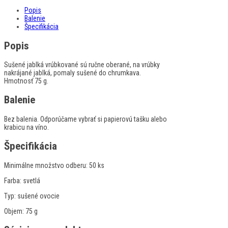
Popis
Balenie
Špecifikácia
Popis
Sušené jablká vrúbkované sú ručne oberané, na vrúbky
nakrájané jablká, pomaly sušené do chrumkava.
Hmotnosť 75 g.
Balenie
Bez balenia. Odporúčame vybrať si papierovú tašku alebo
krabicu na víno.
Špecifikácia
Minimálne množstvo odberu:
50 ks
Farba:
svetlá
Typ:
sušené ovocie
Objem:
75 g