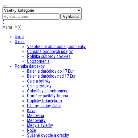
0
Menu
≡
╳
Úvod
O nás
Všeobecné obchodné podmienky
Ochrana osobných údajov
Politika súborov cookies
Upozornenia
Ponuka darčekov
Balenia darčekov do 17 Eur
Balenia darčekov nad 17 Eur
Čaje a bylinky
Chilli produkty
Čokolády a bonboniéry
Domáce paštéty Terrina
Doplnky k darčekom
Džemy, sirupy, čatní
Káva
Medovina
Medovníky
Medy a sviečky
Nože
Sušené ovocie a orechy