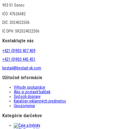
903 01 Senec
IČO: 47626682
DIČ: 2024022506
IČ DPH: SK2024022506
Kontaktujte nás
+421 (0)903 407 409
+421 (0)903 445 451
bestad@bestad-sk.com
Užitočné informácie
Výhody spolupráce
Ako si zostaviť balíček
Spôsob dopravy
Katalógy reklamných predmetov
Upozornenia
Kategórie darčekov