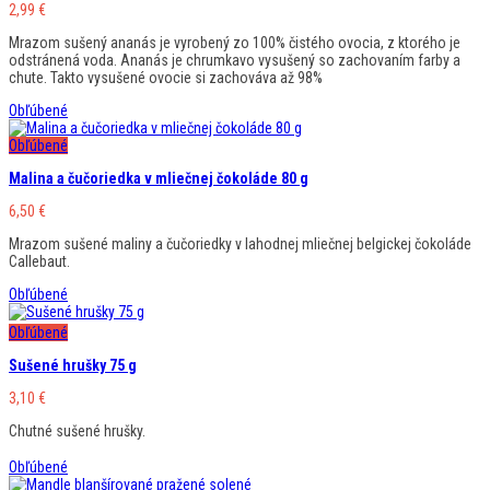
2,99
€
Mrazom sušený ananás je vyrobený zo 100% čistého ovocia, z ktorého je
odstránená voda. Ananás je chrumkavo vysušený so zachovaním farby a
chute. Takto vysušené ovocie si zachováva až 98%
Obľúbené
Obľúbené
Malina a čučoriedka v mliečnej čokoláde 80 g
6,50
€
Mrazom sušené maliny a čučoriedky v lahodnej mliečnej belgickej čokoláde
Callebaut.
Obľúbené
Obľúbené
Sušené hrušky 75 g
3,10
€
Chutné sušené hrušky.
Obľúbené