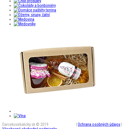
Darcekovebalicky.sk © 2019
BestAD SK s.r.o.
|
Ochrana osobných údajov
|