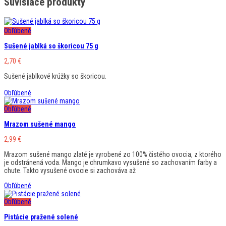
Súvisiace produkty
Obľúbené
Sušené jablká so škoricou 75 g
2,70
€
Sušené jablkové krúžky so škoricou.
Obľúbené
Obľúbené
Mrazom sušené mango
2,99
€
Mrazom sušené mango zlaté je vyrobené zo 100% čistého ovocia, z ktorého
je odstránená voda. Mango je chrumkavo vysušené so zachovaním farby a
chute. Takto vysušené ovocie si zachováva až
Obľúbené
Obľúbené
Pistácie pražené solené