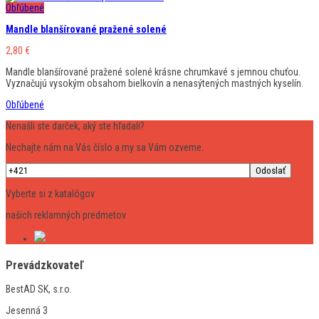
Obľúbené
Mandle blanšírované pražené solené
2,80
€
Mandle blanšírované pražené solené krásne chrumkavé s jemnou chuťou.
Vyznačujú vysokým obsahom bielkovín a nenasýtených mastných kyselín.
Obľúbené
Nenašli ste darček, aký ste hľadali?
Nechajte nám na Vás číslo a my sa Vám ozveme.
Vyberte si z katalógov
našich reklamných predmetov
Prevádzkovateľ
BestAD SK, s.r.o.
Jesenná 3