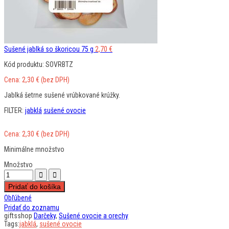
Sušené jablká so škoricou 75 g
2,70
€
Kód produktu: SOVRBTZ
Cena:
2,30
€
(bez DPH)
Jablká šetrne sušené vrúbkované krúžky.
FILTER:
jabklá
sušené ovocie
Cena:
2,30
€
(bez DPH)
Minimálne množstvo
Množstvo
Pridať do košíka
Obľúbené
Pridať do zoznamu
giftsshop
Darčeky
,
Sušené ovocie a orechy
Tags:
jabklá
,
sušené ovocie