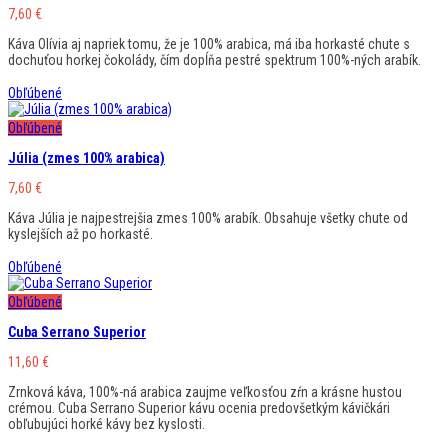
7,60
€
Káva Olívia aj napriek tomu, že je 100% arabica, má iba horkasté chute s
dochuťou horkej čokolády, čím dopĺňa pestré spektrum 100%-ných arabík.
Obľúbené
Obľúbené
Júlia (zmes 100% arabica)
7,60
€
Káva Júlia je najpestrejšia zmes 100% arabík. Obsahuje všetky chute od
kyslejších až po horkasté.
Obľúbené
Obľúbené
Cuba Serrano Superior
11,60
€
Zrnková káva, 100%-ná arabica zaujme veľkosťou zŕn a krásne hustou
crémou. Cuba Serrano Superior kávu ocenia predovšetkým kávičkári
obľubujúci horké kávy bez kyslosti.