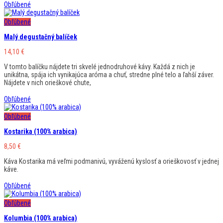
Obľúbené
Obľúbené
Malý degustačný balíček
14,10
€
V tomto balíčku nájdete tri skvelé jednodruhové kávy. Každá z nich je
unikátna, spája ich vynikajúca aróma a chuť, stredne plné telo a ľahší záver.
Nájdete v nich orieškové chute,
Obľúbené
Obľúbené
Kostarika (100% arabica)
8,50
€
Káva Kostarika má veľmi podmanivú, vyváženú kyslosť a orieškovosť v jednej
káve.
Obľúbené
Obľúbené
Kolumbia (100% arabica)