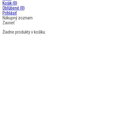
Košik
(0)
Obľúbené
(0)
Prihlásiť
Nákupný zoznam
Zavrieť
Žiadne produkty v košíku.