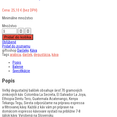
Cena:
25,10
€
(bez DPH)
Minimálne množstvo
Množstvo
Pridať do košíka
Obľúbené
Pridať do zoznamu
giftsshop
Darčeky
,
Káva
Tags:
arabica
,
darček
,
degustácia
,
káva
Popis
Balenie
Špecifikácie
Popis
Veľký degustačný balíček obsahuje šesť 70 gramových
zrnkových káv. Colombia La Secreta, El Salvador La Joya,
Ethiopia Dimtu Tero, Guatemala Acatenango, Kenya
Tekangu Tegu, Siesta odporúčame na prípravu espressa
a filtrovanej kávy. Každá z káv vám pri príprave na
domácom espresso kávovare vystačí na približne 7-8
šálok kávy. Vyrobená na Slovensku.