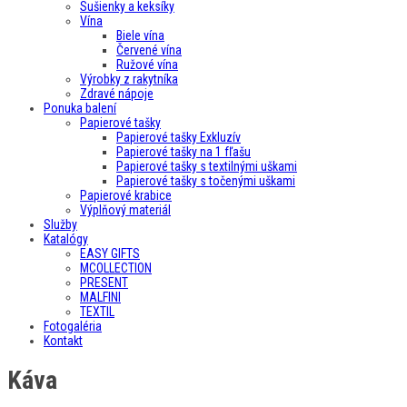
Sušienky a keksíky
Vína
Biele vína
Červené vína
Ružové vína
Výrobky z rakytníka
Zdravé nápoje
Ponuka balení
Papierové tašky
Papierové tašky Exkluzív
Papierové tašky na 1 fľašu
Papierové tašky s textilnými uškami
Papierové tašky s točenými uškami
Papierové krabice
Výplňový materiál
Služby
Katalógy
EASY GIFTS
MCOLLECTION
PRESENT
MALFINI
TEXTIL
Fotogaléria
Kontakt
Káva