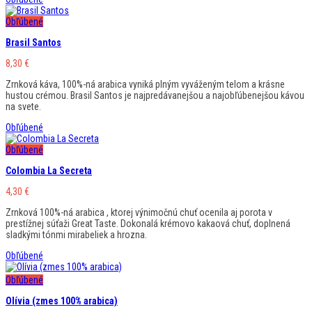
Obľúbené
Brasil Santos
8,30
€
Zrnková káva, 100%-ná arabica vyniká plným vyváženým telom a krásne
hustou crémou. Brasil Santos je najpredávanejšou a najobľúbenejšou kávou
na svete.
Obľúbené
Obľúbené
Colombia La Secreta
4,30
€
Zrnková 100%-ná arabica , ktorej výnimočnú chuť ocenila aj porota v
prestížnej súťaži Great Taste. Dokonalá krémovo kakaová chuť, doplnená
sladkými tónmi mirabeliek a hrozna.
Obľúbené
Obľúbené
Olívia (zmes 100% arabica)