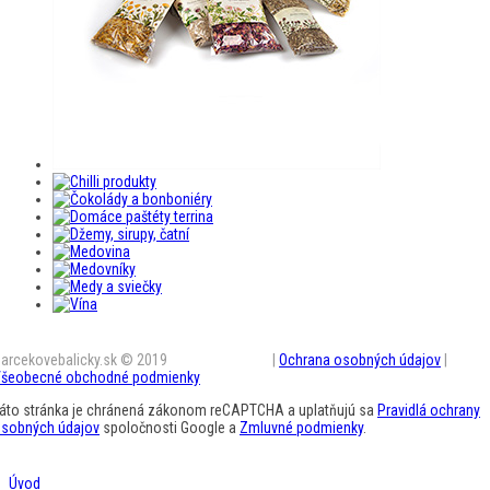
arcekovebalicky.sk © 2019
BestAD SK s.r.o.
|
Ochrana osobných údajov
|
šeobecné obchodné podmienky
áto stránka je chránená zákonom reCAPTCHA a uplatňujú sa
Pravidlá ochrany
sobných údajov
spoločnosti Google a
Zmluvné podmienky
.
Úvod