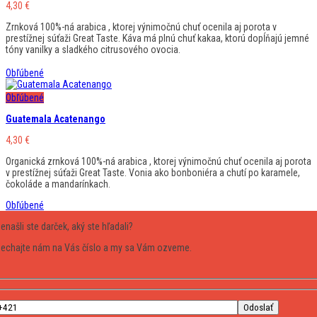
4,30
€
Zrnková 100%-ná arabica , ktorej výnimočnú chuť ocenila aj porota v
prestížnej súťaži Great Taste. Káva má plnú chuť kakaa, ktorú dopĺňajú jemné
tóny vanilky a sladkého citrusového ovocia.
Obľúbené
Obľúbené
Guatemala Acatenango
4,30
€
Organická zrnková 100%-ná arabica , ktorej výnimočnú chuť ocenila aj porota
v prestížnej súťaži Great Taste. Vonia ako bonboniéra a chutí po karamele,
čokoláde a mandarínkach.
Obľúbené
enašli ste darček, aký ste hľadali?
echajte nám na Vás číslo a my sa Vám ozveme.