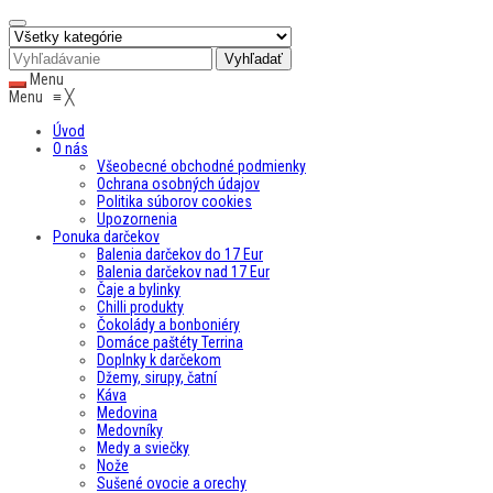
Menu
Menu
≡
╳
Úvod
O nás
Všeobecné obchodné podmienky
Ochrana osobných údajov
Politika súborov cookies
Upozornenia
Ponuka darčekov
Balenia darčekov do 17 Eur
Balenia darčekov nad 17 Eur
Čaje a bylinky
Chilli produkty
Čokolády a bonboniéry
Domáce paštéty Terrina
Doplnky k darčekom
Džemy, sirupy, čatní
Káva
Medovina
Medovníky
Medy a sviečky
Nože
Sušené ovocie a orechy