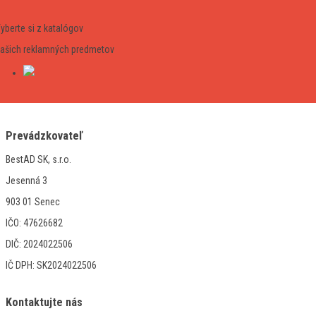
yberte si z katalógov
ašich reklamných predmetov
Prevádzkovateľ
BestAD SK, s.r.o.
Jesenná 3
903 01 Senec
IČO: 47626682
DIČ: 2024022506
IČ DPH: SK2024022506
Kontaktujte nás