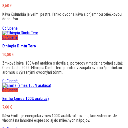
8,50
€
Káva Kolumbia je veľmi pestrá, ľahko ovocná káva s príjemnou orieškovou
dochuťou.
Obľúbené
Obľúbené
Ethiopia Dimtu Tero
10,80
€
Zrnková káva, 100%-ná arabica oslovila aj porotcov v medzinárodnej súťaži
Great Taste 2022. Ethiopia Dimtu Tero porotcov zaujala svojou špecifickou
arómou s výraznými ovocnými tónmi.
Obľúbené
Obľúbené
Emília (zmes 100% arabica)
7,60
€
Káva Emília je energická zmes 100% arabík rafinovanej konzistencie. Je
vhodná na lahodné espresso aj do mliečnych nápojov.