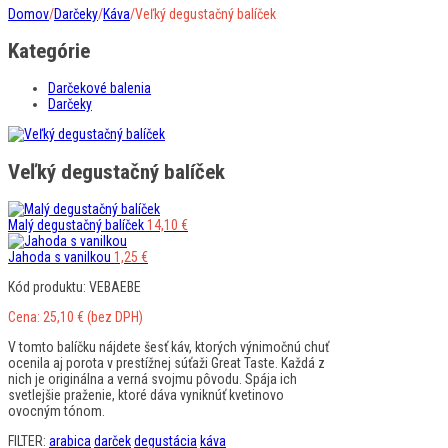
Domov
/
Darčeky
/
Káva
/
Veľký degustačný balíček
Kategórie
Darčekové balenia
Darčeky
Veľký degustačný balíček
Malý degustačný balíček
14,10
€
Jahoda s vanilkou
1,25
€
Kód produktu: VEBAEBE
Cena:
25,10
€
(bez DPH)
V tomto balíčku nájdete šesť káv, ktorých výnimočnú chuť
ocenila aj porota v prestížnej súťaži Great Taste. Každá z
nich je originálna a verná svojmu pôvodu. Spája ich
svetlejšie praženie, ktoré dáva vyniknúť kvetinovo
ovocným tónom.
FILTER:
arabica
darček
degustácia
káva