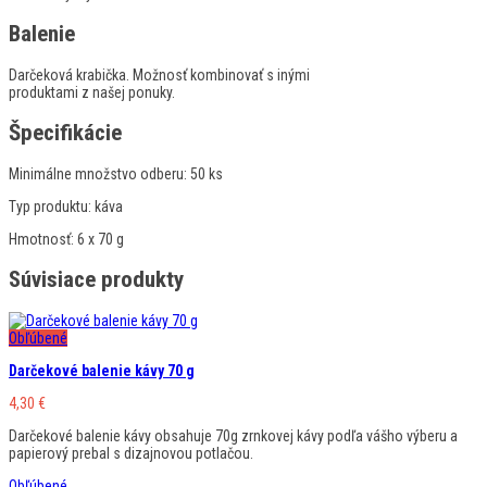
Balenie
Darčeková krabička. Možnosť kombinovať s inými
produktami z našej ponuky.
Špecifikácie
Minimálne množstvo odberu: 50
ks
Typ produktu:
káva
Hmotnosť:
6 x 70 g
Súvisiace produkty
Obľúbené
Darčekové balenie kávy 70 g
4,30
€
Darčekové balenie kávy obsahuje 70g zrnkovej kávy podľa vášho výberu a
papierový prebal s dizajnovou potlačou.
Obľúbené