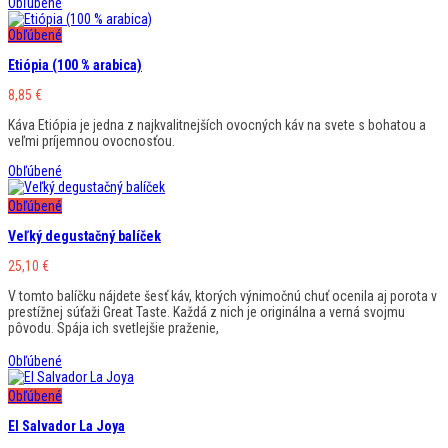
Obľúbené
Obľúbené
Etiópia (100 % arabica)
8,85
€
Káva Etiópia je jedna z najkvalitnejších ovocných káv na svete s bohatou a
veľmi príjemnou ovocnosťou.
Obľúbené
Obľúbené
Veľký degustačný balíček
25,10
€
V tomto balíčku nájdete šesť káv, ktorých výnimočnú chuť ocenila aj porota v
prestížnej súťaži Great Taste. Každá z nich je originálna a verná svojmu
pôvodu. Spája ich svetlejšie praženie,
Obľúbené
Obľúbené
El Salvador La Joya