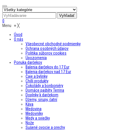
0
Menu
≡
╳
Úvod
O nás
Všeobecné obchodné podmienky
Ochrana osobných údajov
Politika súborov cookies
Upozornenia
Ponuka darčekov
Balenia darčekov do 17 Eur
Balenia darčekov nad 17 Eur
Čaje a bylinky
Chilli produkty
Čokolády a bonboniéry
Domáce paštéty Terrina
Doplnky k darčekom
Džemy, sirupy, čatní
Káva
Medovina
Medovníky
Medy a sviečky
Nože
Sušené ovocie a orechy