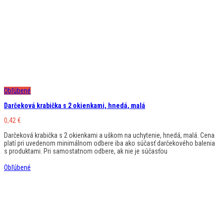
Obľúbené
Darčeková krabička s 2 okienkami, hnedá, malá
0,42
€
Darčeková krabička s 2 okienkami a uškom na uchytenie, hnedá, malá. Cena
platí pri uvedenom minimálnom odbere iba ako súčasť darčekového balenia
s produktami. Pri samostatnom odbere, ak nie je súčasťou
Obľúbené