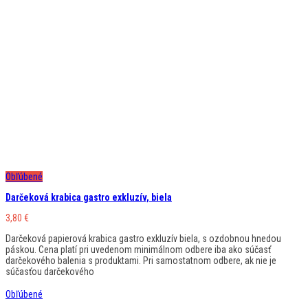
Obľúbené
Darčeková krabica gastro exkluzív, biela
3,80
€
Darčeková papierová krabica gastro exkluzív biela, s ozdobnou hnedou
páskou. Cena platí pri uvedenom minimálnom odbere iba ako súčasť
darčekového balenia s produktami. Pri samostatnom odbere, ak nie je
súčasťou darčekového
Obľúbené