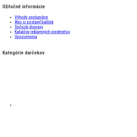
Užitočné informácie
Výhody spolupráce
Ako si zostaviť balíček
Spôsob dopravy
Katalógy reklamných predmetov
Upozornenia
Kategórie darčekov