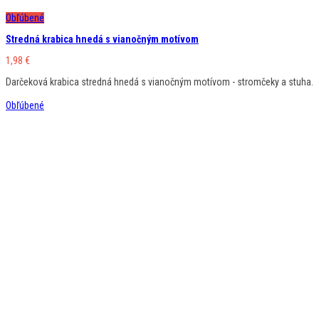
Obľúbené
Stredná krabica hnedá s vianočným motívom
1,98
€
Darčeková krabica stredná hnedá s vianočným motívom - stromčeky a stuha.
Obľúbené