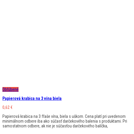
Obľúbené
Papierová krabica na 3 vína biela
0,62
€
Papierová krabica na 3 fľaše vína, biela s uškom. Cena platí pri uvedenom
minimálnom odbere iba ako súčasť darčekového balenia s produktami. Pri
samostatnom odbere, ak nie je súčasťou darčekového balíčka,