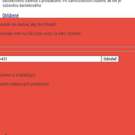
darčekového balenia s produktami. Pri samostatnom odbere, ak nie je
súčasťou darčekového
Obľúbené
enašli ste darček, aký ste hľadali?
echajte nám na Vás číslo a my sa Vám ozveme.
yberte si z katalógov
ašich reklamných predmetov