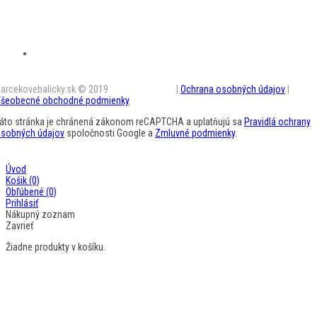
arcekovebalicky.sk © 2019
BestAD SK s.r.o.
|
Ochrana osobných údajov
|
šeobecné obchodné podmienky
áto stránka je chránená zákonom reCAPTCHA a uplatňujú sa
Pravidlá ochrany
sobných údajov
spoločnosti Google a
Zmluvné podmienky
.
Úvod
Košik
(0)
Obľúbené
(0)
Prihlásiť
Nákupný zoznam
Zavrieť
Žiadne produkty v košíku.