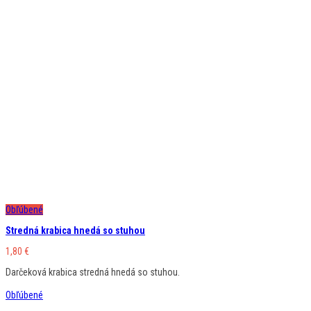
Obľúbené
Stredná krabica hnedá so stuhou
1,80
€
Darčeková krabica stredná hnedá so stuhou.
Obľúbené