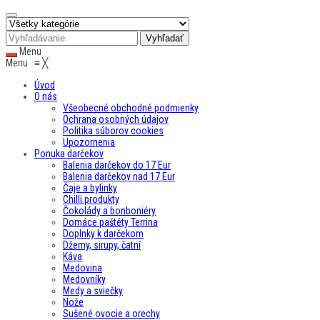
Menu
Menu
≡
╳
Úvod
O nás
Všeobecné obchodné podmienky
Ochrana osobných údajov
Politika súborov cookies
Upozornenia
Ponuka darčekov
Balenia darčekov do 17 Eur
Balenia darčekov nad 17 Eur
Čaje a bylinky
Chilli produkty
Čokolády a bonboniéry
Domáce paštéty Terrina
Doplnky k darčekom
Džemy, sirupy, čatní
Káva
Medovina
Medovníky
Medy a sviečky
Nože
Sušené ovocie a orechy