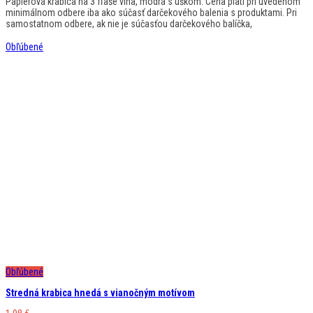
Papierová krabica na 3 fľaše vína, modrá s uškom. Cena platí pri uvedenom
minimálnom odbere iba ako súčasť darčekového balenia s produktami. Pri
samostatnom odbere, ak nie je súčasťou darčekového balíčka,
Obľúbené
Obľúbené
Stredná krabica hnedá s vianočným motívom