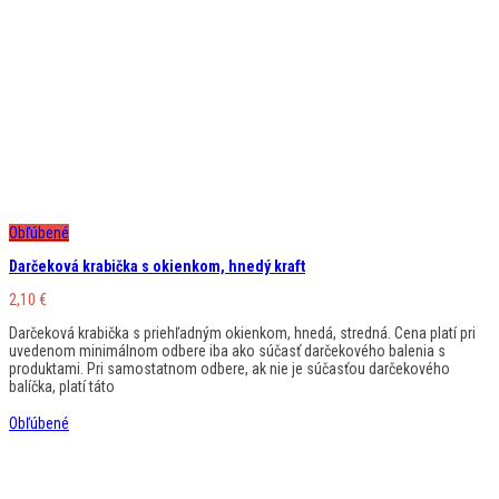
Obľúbené
Darčeková krabička s okienkom, hnedý kraft
2,10
€
Darčeková krabička s priehľadným okienkom, hnedá, stredná. Cena platí pri
uvedenom minimálnom odbere iba ako súčasť darčekového balenia s
produktami. Pri samostatnom odbere, ak nie je súčasťou darčekového
balíčka, platí táto
Obľúbené