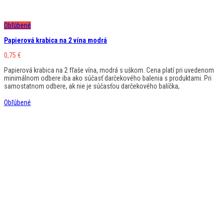
Obľúbené
Papierová krabica na 2 vína modrá
0,75
€
Papierová krabica na 2 fľaše vína, modrá s uškom. Cena platí pri uvedenom
minimálnom odbere iba ako súčasť darčekového balenia s produktami. Pri
samostatnom odbere, ak nie je súčasťou darčekového balíčka,
Obľúbené