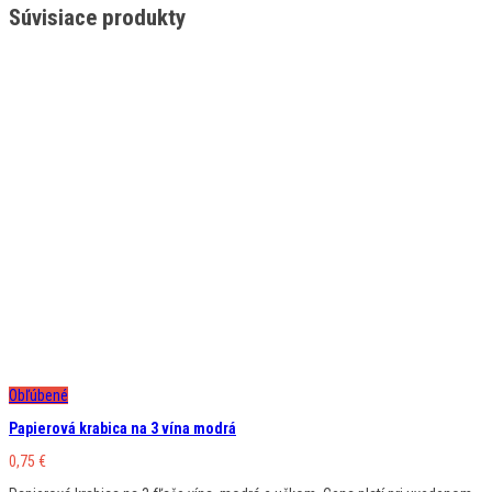
Súvisiace produkty
Obľúbené
Papierová krabica na 3 vína modrá
0,75
€