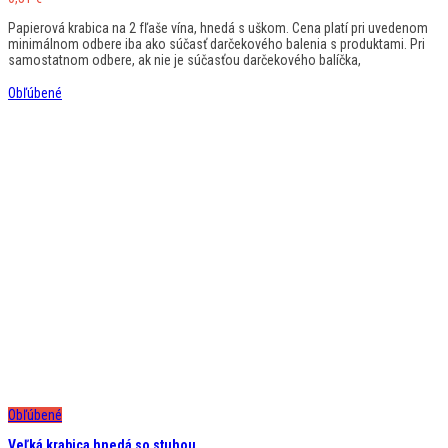
Papierová krabica na 2 fľaše vína, hnedá s uškom. Cena platí pri uvedenom
minimálnom odbere iba ako súčasť darčekového balenia s produktami. Pri
samostatnom odbere, ak nie je súčasťou darčekového balíčka,
Obľúbené
Obľúbené
Veľká krabica hnedá so stuhou