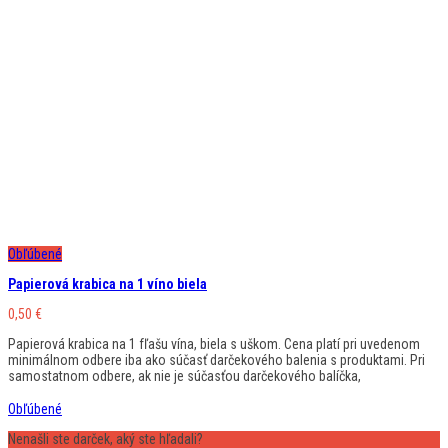
Obľúbené
Papierová krabica na 1 víno biela
0,50
€
Papierová krabica na 1 fľašu vína, biela s uškom. Cena platí pri uvedenom
minimálnom odbere iba ako súčasť darčekového balenia s produktami. Pri
samostatnom odbere, ak nie je súčasťou darčekového balíčka,
Obľúbené
Nenašli ste darček, aký ste hľadali?