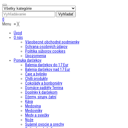
0
Menu
≡
╳
Úvod
O nás
Všeobecné obchodné podmienky
Ochrana osobných údajov
Politika súborov cookies
Upozornenia
Ponuka darčekov
Balenia darčekov do 17 Eur
Balenia darčekov nad 17 Eur
Čaje a bylinky
Chilli produkty
Čokolády a bonboniéry
Domáce paštéty Terrina
Doplnky k darčekom
Džemy, sirupy, čatní
Káva
Medovina
Medovníky
Medy a sviečky
Nože
Sušené ovocie a orechy