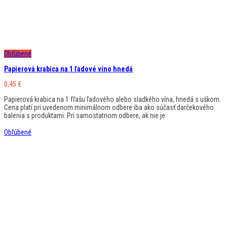
Obľúbené
Papierová krabica na 1 ľadové víno hnedá
0,45
€
Papierová krabica na 1 fľašu ľadového alebo sladkého vína, hnedá s uškom.
Cena platí pri uvedenom minimálnom odbere iba ako súčasť darčekového
balenia s produktami. Pri samostatnom odbere, ak nie je
Obľúbené