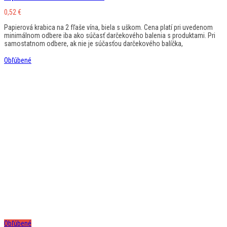
0,52
€
Papierová krabica na 2 fľaše vína, biela s uškom. Cena platí pri uvedenom
minimálnom odbere iba ako súčasť darčekového balenia s produktami. Pri
samostatnom odbere, ak nie je súčasťou darčekového balíčka,
Obľúbené
Obľúbené