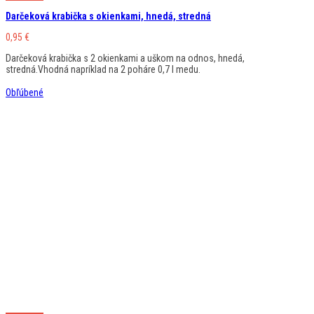
Darčeková krabička s okienkami, hnedá, stredná
0,95
€
Darčeková krabička s 2 okienkami a uškom na odnos, hnedá,
stredná.Vhodná napríklad na 2 poháre 0,7 l medu.
Obľúbené