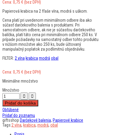
Cena:
0,75
€
(bez DPH)
Papierová krabica na 2 fľaše vína, modrá s uškom.
Cena platí pri uvedenom minimálnom odbere iba ako
súčasť darčekového balenia s produktami. Pri
samostatnom odbere, ak nie je súčasťou darčekového
balíčka, platí táto cena pri minimálnom odbere 250 ks. V
prípade požiadavky na samostatný odber tohto produktu
v nižšom množstve ako 250 ks, bude účtovaný
manipulačný poplatok za podlimitnú objednávku.
FILTER:
2 vína
krabica
modrá
obal
Cena:
0,75
€
(bez DPH)
Minimálne množstvo
Množstvo
Pridať do košíka
Obľúbené
Pridať do zoznamu
giftsshop
Darčekové balenia
,
Papierové krabice
Tags:
2 vína
,
krabica
,
modrá
,
obal
Popis