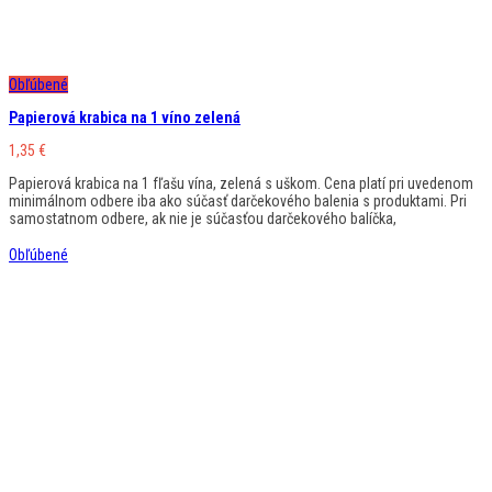
Obľúbené
Papierová krabica na 1 víno zelená
1,35
€
Papierová krabica na 1 fľašu vína, zelená s uškom. Cena platí pri uvedenom
minimálnom odbere iba ako súčasť darčekového balenia s produktami. Pri
samostatnom odbere, ak nie je súčasťou darčekového balíčka,
Obľúbené