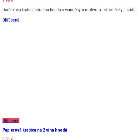
1,98
€
Darčeková krabica stredná hnedá s vianočným motívom - stromčeky a stuha.
Obľúbené
Obľúbené
Papierová krabica na 2 vína hnedá
0,51
€