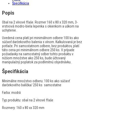
Špecifikácia
Popis
Obal na 2 vínové fľaše. Rozmer 160 x 80 x 320 mm, 3-
vrstvová modro-biela lepenka s okienkom a uškom na
uchytenie.
Uvedená cena platí pri minimálnom odbere 100 ks ako
súčasť darčekového balenia s vínom. Kalkulovaná je bez
potlače. Pri samostatnom odbere, bez produktov, platí
táto cena pri minimálnom odbere 250 ks. V prípade
požiadavky na samostatný odber tohto produktu v
nižšom množstve ako 250 ks, bude účtovaný
manipulačný poplatok za podlimitnú objednávku.
Špecifikácia
Minimálne množstvo odberu:
100 ks ako súčasť
darčekového balíčka/ 250 ks samostatne
Farba:
modrá
Typ produktu:
obal na 2 vínové fľaše
Rozmery:
160 x 80 xx 320 mm