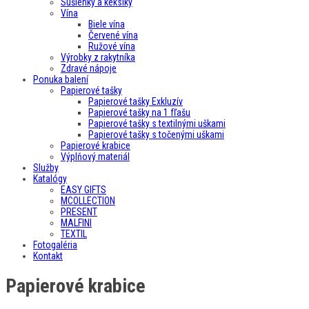
Sušienky a keksíky
Vína
Biele vína
Červené vína
Ružové vína
Výrobky z rakytníka
Zdravé nápoje
Ponuka balení
Papierové tašky
Papierové tašky Exkluzív
Papierové tašky na 1 fľašu
Papierové tašky s textilnými uškami
Papierové tašky s točenými uškami
Papierové krabice
Výplňový materiál
Služby
Katalógy
EASY GIFTS
MCOLLECTION
PRESENT
MALFINI
TEXTIL
Fotogaléria
Kontakt
Papierové krabice