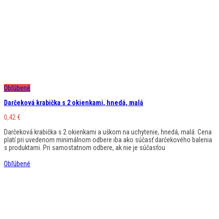
Obľúbené
Darčeková krabička s 2 okienkami, hnedá, malá
0,42
€
Darčeková krabička s 2 okienkami a uškom na uchytenie, hnedá, malá. Cena
platí pri uvedenom minimálnom odbere iba ako súčasť darčekového balenia
s produktami. Pri samostatnom odbere, ak nie je súčasťou
Obľúbené