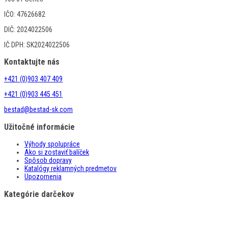
IČO: 47626682
DIČ: 2024022506
IČ DPH: SK2024022506
Kontaktujte nás
+421 (0)903 407 409
+421 (0)903 445 451
bestad@bestad-sk.com
Užitočné informácie
Výhody spolupráce
Ako si zostaviť balíček
Spôsob dopravy
Katalógy reklamných predmetov
Upozornenia
Kategórie darčekov