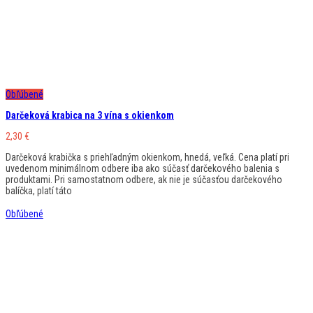
Obľúbené
Darčeková krabica na 3 vína s okienkom
2,30
€
Darčeková krabička s priehľadným okienkom, hnedá, veľká. Cena platí pri
uvedenom minimálnom odbere iba ako súčasť darčekového balenia s
produktami. Pri samostatnom odbere, ak nie je súčasťou darčekového
balíčka, platí táto
Obľúbené