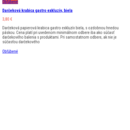
Obľúbené
Darčeková krabica gastro exkluzív, biela
3,80
€
Darčeková papierová krabica gastro exkluzív biela, s ozdobnou hnedou
páskou. Cena platí pri uvedenom minimálnom odbere iba ako súčasť
darčekového balenia s produktami. Pri samostatnom odbere, ak nie je
súčasťou darčekového
Obľúbené