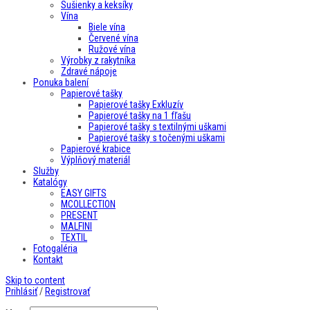
Sušienky a keksíky
Vína
Biele vína
Červené vína
Ružové vína
Výrobky z rakytníka
Zdravé nápoje
Ponuka balení
Papierové tašky
Papierové tašky Exkluzív
Papierové tašky na 1 fľašu
Papierové tašky s textilnými uškami
Papierové tašky s točenými uškami
Papierové krabice
Výplňový materiál
Služby
Katalógy
EASY GIFTS
MCOLLECTION
PRESENT
MALFINI
TEXTIL
Fotogaléria
Kontakt
Skip to content
Prihlásiť
/
Registrovať