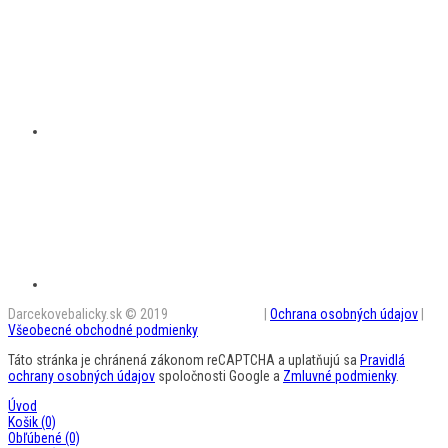
Darcekovebalicky.sk © 2019
BestAD SK s.r.o.
|
Ochrana osobných údajov
|
Všeobecné obchodné podmienky
Táto stránka je chránená zákonom reCAPTCHA a uplatňujú sa
Pravidlá
ochrany osobných údajov
spoločnosti Google a
Zmluvné podmienky
.
Úvod
Košik
(0)
Obľúbené
(0)