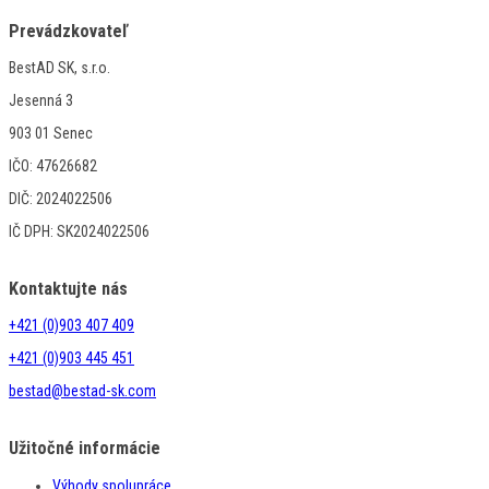
Prevádzkovateľ
BestAD SK, s.r.o.
Jesenná 3
903 01 Senec
IČO: 47626682
DIČ: 2024022506
IČ DPH: SK2024022506
Kontaktujte nás
+421 (0)903 407 409
+421 (0)903 445 451
bestad@bestad-sk.com
Užitočné informácie
Výhody spolupráce