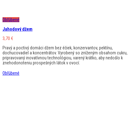
Obľúbené
Jahodový džem
3,70
€
Pravý a poctivý domáci džem bez éčiek, konzervantov, pektínu,
dochucovadiel a koncentrátov. Vyrobený so zníženým obsahom cukru,
pripravovaný inovatívnou technológiou, varený krátko, aby nedošlo k
znehodonoteniu prospešných látok v ovocí.
Obľúbené