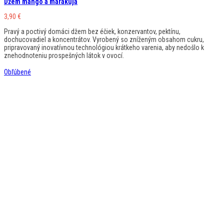
Džem mango a marakuja
3,90
€
Pravý a poctivý domáci džem bez éčiek, konzervantov, pektínu,
dochucovadiel a koncentrátov. Vyrobený so zníženým obsahom cukru,
pripravovaný inovatívnou technológiou krátkeho varenia, aby nedošlo k
znehodnoteniu prospešných látok v ovocí.
Obľúbené