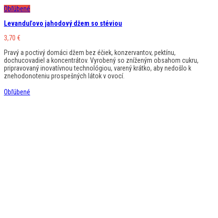
Obľúbené
Levanduľovo jahodový džem so stéviou
3,70
€
Pravý a poctivý domáci džem bez éčiek, konzervantov, pektínu,
dochucovadiel a koncentrátov. Vyrobený so zníženým obsahom cukru,
pripravovaný inovatívnou technológiou, varený krátko, aby nedošlo k
znehodonoteniu prospešných látok v ovocí.
Obľúbené