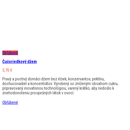
Obľúbené
Čučoriedkový džem
3,70
€
Pravý a poctivý domáci džem bez éčiek, konzervantov, pektínu,
dochucovadiel a koncentrátov. Vyrobený so zníženým obsahom cukru,
pripravovaný inovatívnou technológiou, varený krátko, aby nedošlo k
znehodonoteniu prospešných látok v ovocí.
Obľúbené