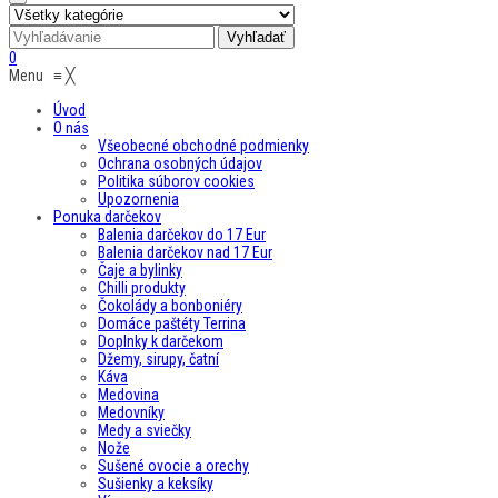
0
Menu
≡
╳
Úvod
O nás
Všeobecné obchodné podmienky
Ochrana osobných údajov
Politika súborov cookies
Upozornenia
Ponuka darčekov
Balenia darčekov do 17 Eur
Balenia darčekov nad 17 Eur
Čaje a bylinky
Chilli produkty
Čokolády a bonboniéry
Domáce paštéty Terrina
Doplnky k darčekom
Džemy, sirupy, čatní
Káva
Medovina
Medovníky
Medy a sviečky
Nože
Sušené ovocie a orechy
Sušienky a keksíky