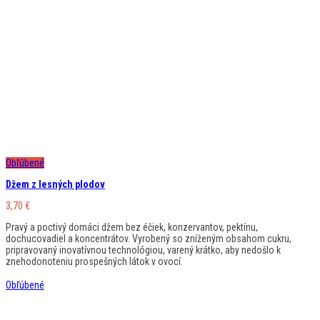
Obľúbené
Džem z lesných plodov
3,70
€
Pravý a poctivý domáci džem bez éčiek, konzervantov, pektínu,
dochucovadiel a koncentrátov. Vyrobený so zníženým obsahom cukru,
pripravovaný inovatívnou technológiou, varený krátko, aby nedošlo k
znehodonoteniu prospešných látok v ovocí.
Obľúbené