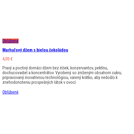
Obľúbené
Marhuľový džem s bielou čokoládou
4,00
€
Pravý a poctivý domáci džem bez éčiek, konzervantov, pektínu,
dochucovadiel a koncentrátov. Vyrobený so zníženým obsahom cukru,
pripravovaný inovatívnou technológiou, varený krátko, aby nedošlo k
znehodonoteniu prospešných látok v ovocí.
Obľúbené