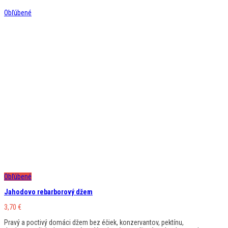
Obľúbené
Obľúbené
Jahodovo rebarborový džem
3,70
€
Pravý a poctivý domáci džem bez éčiek, konzervantov, pektínu,