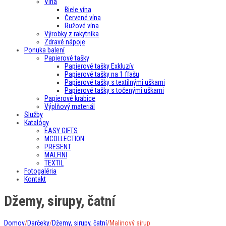
Vína
Biele vína
Červené vína
Ružové vína
Výrobky z rakytníka
Zdravé nápoje
Ponuka balení
Papierové tašky
Papierové tašky Exkluzív
Papierové tašky na 1 fľašu
Papierové tašky s textilnými uškami
Papierové tašky s točenými uškami
Papierové krabice
Výplňový materiál
Služby
Katalógy
EASY GIFTS
MCOLLECTION
PRESENT
MALFINI
TEXTIL
Fotogaléria
Kontakt
Džemy, sirupy, čatní
Domov
/
Darčeky
/
Džemy, sirupy, čatní
/
Malinový sirup