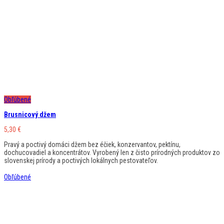
Obľúbené
Brusnicový džem
5,30
€
Pravý a poctivý domáci džem bez éčiek, konzervantov, pektínu,
dochucovadiel a koncentrátov. Vyrobený len z čisto prírodných produktov zo
slovenskej prírody a poctivých lokálnych pestovateľov.
Obľúbené