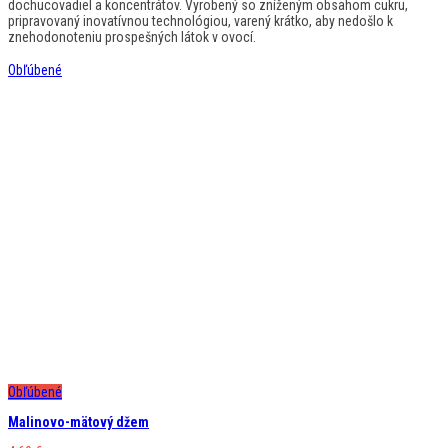
dochucovadiel a koncentrátov. Vyrobený so zníženým obsahom cukru,
pripravovaný inovatívnou technológiou, varený krátko, aby nedošlo k
znehodonoteniu prospešných látok v ovocí.
Obľúbené
Obľúbené
Malinovo-mätový džem