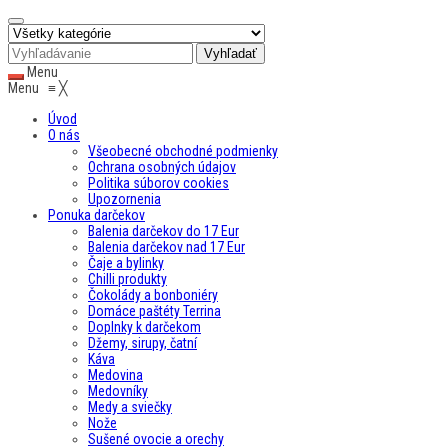
Menu
Menu
≡
╳
Úvod
O nás
Všeobecné obchodné podmienky
Ochrana osobných údajov
Politika súborov cookies
Upozornenia
Ponuka darčekov
Balenia darčekov do 17 Eur
Balenia darčekov nad 17 Eur
Čaje a bylinky
Chilli produkty
Čokolády a bonboniéry
Domáce paštéty Terrina
Doplnky k darčekom
Džemy, sirupy, čatní
Káva
Medovina
Medovníky
Medy a sviečky
Nože
Sušené ovocie a orechy