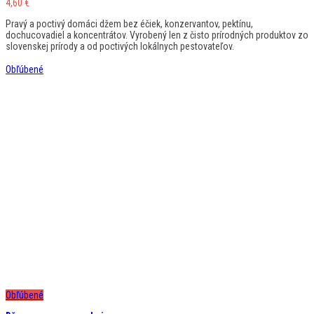
4,60
€
Pravý a poctivý domáci džem bez éčiek, konzervantov, pektínu,
dochucovadiel a koncentrátov. Vyrobený len z čisto prírodných produktov zo
slovenskej prírody a od poctivých lokálnych pestovateľov.
Obľúbené
Obľúbené