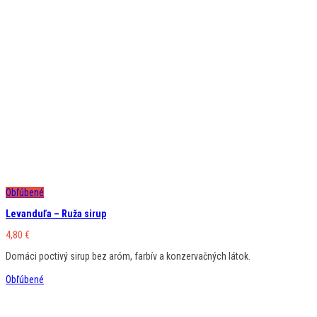
Obľúbené
Levanduľa – Ruža sirup
4,80
€
Domáci poctivý sirup bez aróm, farbív a konzervačných látok.
Obľúbené