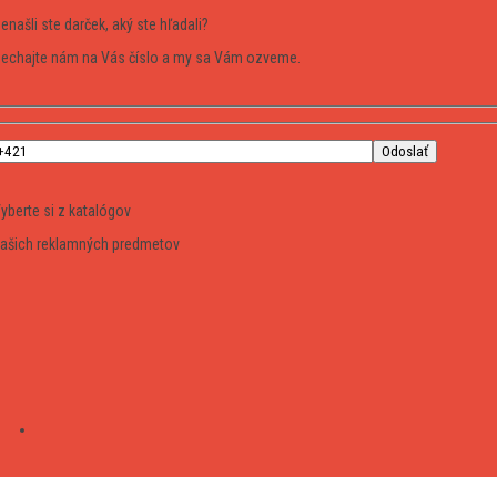
enašli ste darček, aký ste hľadali?
echajte nám na Vás číslo a my sa Vám ozveme.
yberte si z katalógov
ašich reklamných predmetov