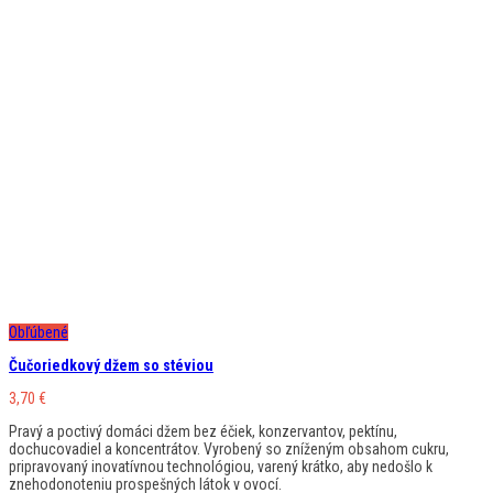
Obľúbené
Čučoriedkový džem so stéviou
3,70
€
Pravý a poctivý domáci džem bez éčiek, konzervantov, pektínu,
dochucovadiel a koncentrátov. Vyrobený so zníženým obsahom cukru,
pripravovaný inovatívnou technológiou, varený krátko, aby nedošlo k
znehodonoteniu prospešných látok v ovocí.