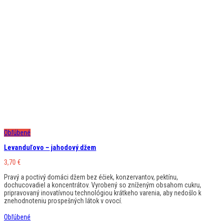
Obľúbené
Levanduľovo – jahodový džem
3,70
€
Pravý a poctivý domáci džem bez éčiek, konzervantov, pektínu,
dochucovadiel a koncentrátov. Vyrobený so zníženým obsahom cukru,
pripravovaný inovatívnou technológiou krátkeho varenia, aby nedošlo k
znehodnoteniu prospešných látok v ovocí.
Obľúbené