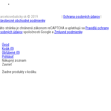
arcekovebalicky.sk © 2019
BestAD SK s.r.o.
|
Ochrana osobných údajov
|
šeobecné obchodné podmienky
áto stránka je chránená zákonom reCAPTCHA a uplatňujú sa
Pravidlá ochrany
sobných údajov
spoločnosti Google a
Zmluvné podmienky
.
Úvod
Košik
(0)
Obľúbené
(0)
Prihlásiť
Nákupný zoznam
Zavrieť
Žiadne produkty v košíku.