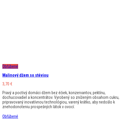
Obľúbené
Malinový džem so stéviou
3,70
€
Pravý a poctivý domáci džem bez éčiek, konzervantov, pektínu,
dochucovadiel a koncentrátov. Vyrobený so zníženým obsahom cukru,
pripravovaný inovatívnou technológiou, varený krátko, aby nedošlo k
znehodonoteniu prospešných látok v ovocí.
Obľúbené