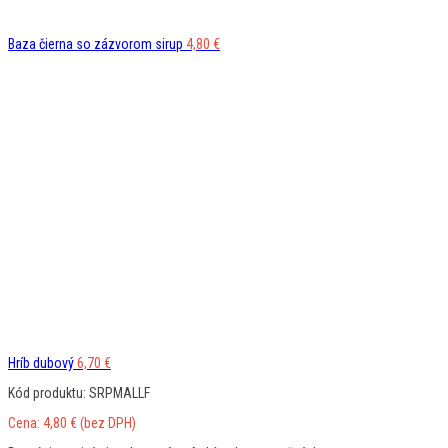
Baza čierna so zázvorom sirup
4,80
€
Hríb dubový
6,70
€
Kód produktu: SRPMALLF
Cena:
4,80
€
(bez DPH)