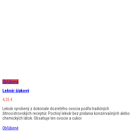
Obľúbené
Lekvár šípkový
4,35
€
Lekvár vyrobený z dokonale dozretého ovocia podľa tradičných
žitnoostrovských receptúr. Poctivý lekvár bez pridania konzervačných alebo
chemických látok. Obsahuje len ovocie a cukor.
Obľúbené