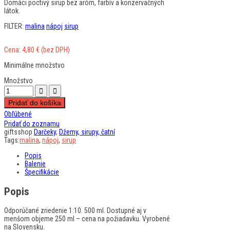
Domáci poctivý sirup bez aróm, farbív a konzervačných
látok.
FILTER:
malina
nápoj
sirup
Cena:
4,80
€
(bez DPH)
Minimálne množstvo
Množstvo
Pridať do košíka
Obľúbené
Pridať do zoznamu
giftsshop
Darčeky
,
Džemy, sirupy, čatní
Tags:
malina
,
nápoj
,
sirup
Popis
Balenie
Špecifikácie
Popis
Odporúčané zriedenie 1:10. 500 ml. Dostupné aj v
menšom objeme 250 ml – cena na požiadavku. Vyrobené
na Slovensku.