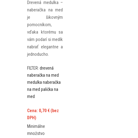
Drevená medulka –
naberačka na med
je šikovným
pomocníkom,
vďaka ktorému sa
vám podarí si medík
nabrať elegantne a
jednoducho.
FILTER:
drevená
naberačka na med
medulka
naberačka
na med
palička na
med
Cena:
0,70
€
(bez
DPH)
Minimálne
množstvo