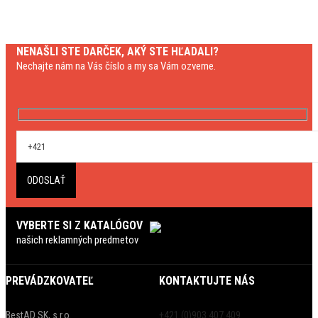
NENAŠLI STE DARČEK, AKÝ STE HĽADALI?
Nechajte nám na Vás číslo a my sa Vám ozveme.
VYBERTE SI Z KATALÓGOV
našich reklamných predmetov
PREVÁDZKOVATEĽ
KONTAKTUJTE NÁS
BestAD SK, s.r.o.
+421 (0)903 407 409