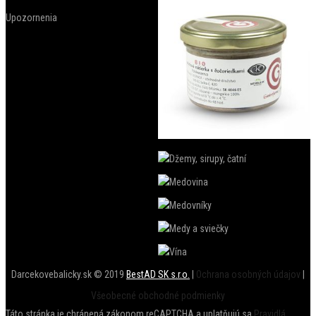
Upozornenia
Darcekovebalicky.sk © 2019
BestAD SK s.r.o.
|
Ochrana osobných údajov
|
Všeobecné obchodné podmienky
Táto stránka je chránená zákonom reCAPTCHA a uplatňujú sa
Pravidlá