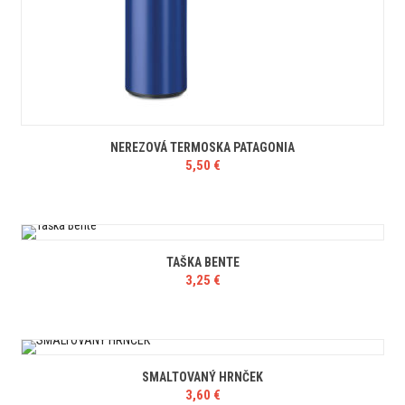
DOPLNKY K
DARČEKOM
NEREZOVÁ TERMOSKA PATAGONIA
5,50
€
TAŠKA BENTE
3,25
€
SMALTOVANÝ HRNČEK
3,60
€