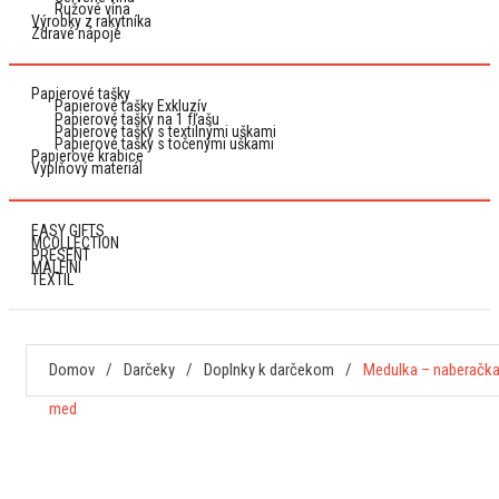
Ružové vína
Výrobky z rakytníka
Zdravé nápoje
Papierové tašky
Papierové tašky Exkluzív
Papierové tašky na 1 fľašu
Papierové tašky s textilnými uškami
Papierové tašky s točenými uškami
Papierové krabice
Výplňový materiál
EASY GIFTS
MCOLLECTION
PRESENT
MALFINI
TEXTIL
Domov
/
Darčeky
/
Doplnky k darčekom
/
Medulka – naberačka
med