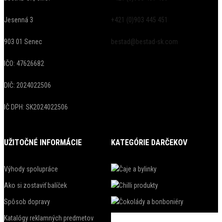
Jesenná 3
+421 (0)903 445 451
903 01 Senec
bestad@bestad-sk.com
IČO: 47626682
DIČ: 2024022506
IČ DPH: SK2024022506
UŽITOČNÉ INFORMÁCIE
KATEGÓRIE DARČEKOV
Výhody spolupráce
Ako si zostaviť balíček
Spôsob dopravy
Katalógy reklamných predmetov