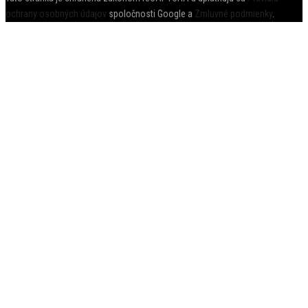
ochrany osobných údajov
spoločnosti Google a
Zmluvné podmienky
.