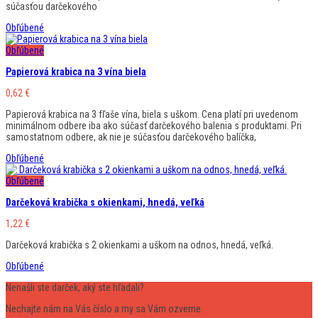
súčasťou darčekového
Obľúbené
Obľúbené
Papierová krabica na 3 vína biela
0,62
€
Papierová krabica na 3 fľaše vína, biela s uškom. Cena platí pri uvedenom
minimálnom odbere iba ako súčasť darčekového balenia s produktami. Pri
samostatnom odbere, ak nie je súčasťou darčekového balíčka,
Obľúbené
Obľúbené
Darčeková krabička s okienkami, hnedá, veľká
1,22
€
Darčeková krabička s 2 okienkami a uškom na odnos, hnedá, veľká.
Obľúbené
Nenašli ste darček, aký ste hľadali?
Nechajte nám na Vás číslo a my sa Vám ozveme.