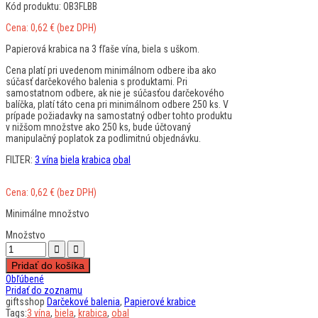
Kód produktu: OB3FLBB
Cena:
0,62
€
(bez DPH)
Papierová krabica na 3 fľaše vína, biela s uškom.
Cena platí pri uvedenom minimálnom odbere iba ako
súčasť darčekového balenia s produktami. Pri
samostatnom odbere, ak nie je súčasťou darčekového
balíčka, platí táto cena pri minimálnom odbere 250 ks. V
prípade požiadavky na samostatný odber tohto produktu
v nižšom množstve ako 250 ks, bude účtovaný
manipulačný poplatok za podlimitnú objednávku.
FILTER:
3 vína
biela
krabica
obal
Cena:
0,62
€
(bez DPH)
Minimálne množstvo
Množstvo
Pridať do košíka
Obľúbené
Pridať do zoznamu
giftsshop
Darčekové balenia
,
Papierové krabice
Tags:
3 vína
,
biela
,
krabica
,
obal