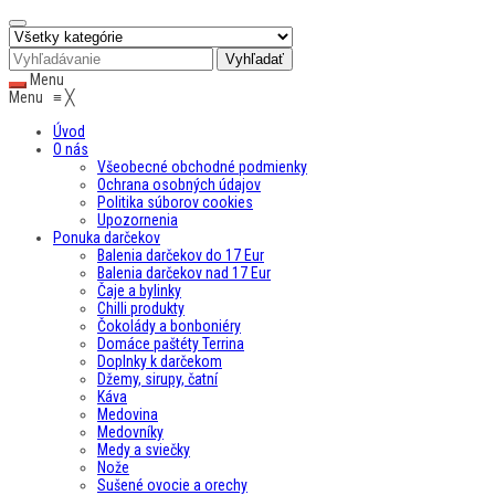
Menu
Menu
≡
╳
Úvod
O nás
Všeobecné obchodné podmienky
Ochrana osobných údajov
Politika súborov cookies
Upozornenia
Ponuka darčekov
Balenia darčekov do 17 Eur
Balenia darčekov nad 17 Eur
Čaje a bylinky
Chilli produkty
Čokolády a bonboniéry
Domáce paštéty Terrina
Doplnky k darčekom
Džemy, sirupy, čatní
Káva
Medovina
Medovníky
Medy a sviečky
Nože
Sušené ovocie a orechy