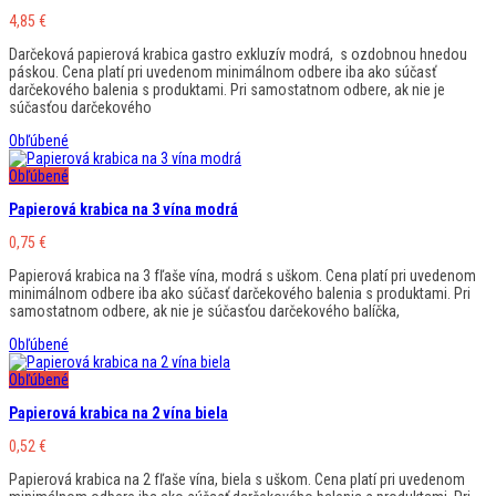
4,85
€
Darčeková papierová krabica gastro exkluzív modrá, s ozdobnou hnedou
páskou. Cena platí pri uvedenom minimálnom odbere iba ako súčasť
darčekového balenia s produktami. Pri samostatnom odbere, ak nie je
súčasťou darčekového
Obľúbené
Obľúbené
Papierová krabica na 3 vína modrá
0,75
€
Papierová krabica na 3 fľaše vína, modrá s uškom. Cena platí pri uvedenom
minimálnom odbere iba ako súčasť darčekového balenia s produktami. Pri
samostatnom odbere, ak nie je súčasťou darčekového balíčka,
Obľúbené
Obľúbené
Papierová krabica na 2 vína biela
0,52
€
Papierová krabica na 2 fľaše vína, biela s uškom. Cena platí pri uvedenom