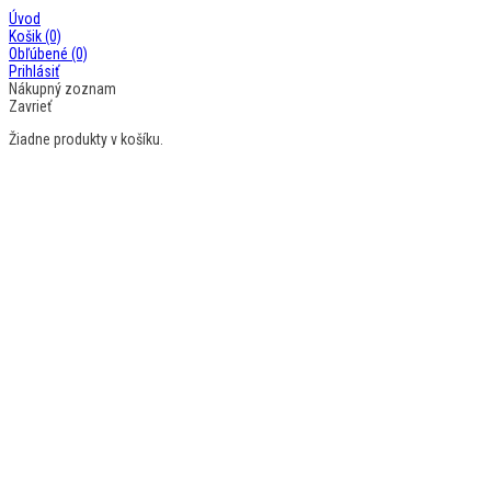
Úvod
Košik
(0)
Obľúbené
(0)
Prihlásiť
Nákupný zoznam
Zavrieť
Žiadne produkty v košíku.