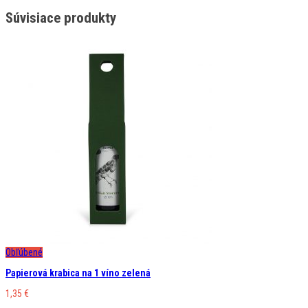
Súvisiace produkty
Obľúbené
Papierová krabica na 1 víno zelená
1,35
€