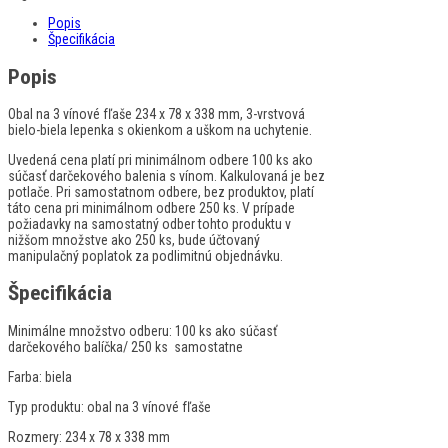
Popis
Špecifikácia
Popis
Obal na 3 vínové fľaše 234 x 78 x 338 mm, 3-vrstvová
bielo-biela lepenka s okienkom a uškom na uchytenie.
Uvedená cena platí pri minimálnom odbere 100 ks ako
súčasť darčekového balenia s vínom. Kalkulovaná je bez
potlače. Pri samostatnom odbere, bez produktov, platí
táto cena pri minimálnom odbere 250 ks. V prípade
požiadavky na samostatný odber tohto produktu v
nižšom množstve ako 250 ks, bude účtovaný
manipulačný poplatok za podlimitnú objednávku.
Špecifikácia
Minimálne množstvo odberu:
100 ks ako súčasť
darčekového balíčka/ 250 ks samostatne
Farba:
biela
Typ produktu:
obal na 3 vínové fľaše
Rozmery:
234 x 78 x 338 mm