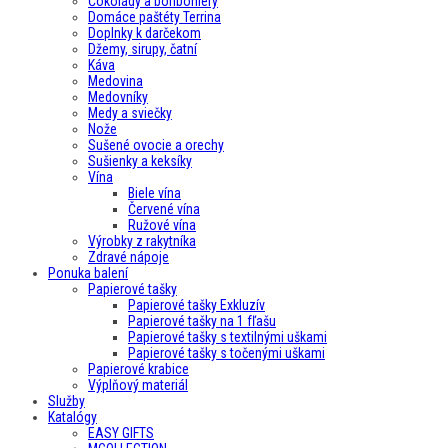
Čokolády a bonboniéry
Domáce paštéty Terrina
Doplnky k darčekom
Džemy, sirupy, čatní
Káva
Medovina
Medovníky
Medy a sviečky
Nože
Sušené ovocie a orechy
Sušienky a keksíky
Vína
Biele vína
Červené vína
Ružové vína
Výrobky z rakytníka
Zdravé nápoje
Ponuka balení
Papierové tašky
Papierové tašky Exkluzív
Papierové tašky na 1 fľašu
Papierové tašky s textilnými uškami
Papierové tašky s točenými uškami
Papierové krabice
Výplňový materiál
Služby
Katalógy
EASY GIFTS