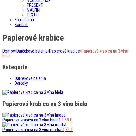
MCOLLECTION
PRESENT
MALFINI
TEXTIL
Fotogaléria
Kontakt
Papierové krabice
Domov
/
Darčekové balenia
/
Papierové krabice
/
Papierová krabica na 3 vína
biela
Kategórie
Darčekové balenia
Darčeky
Papierová krabica na 3 vína biela
Papierová krabica na 3 vína hnedá
0,58
€
Papierová krabica na 3 vína modrá
0,75
€