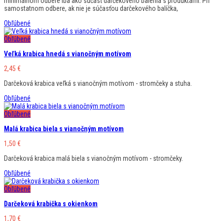
minimálnom odbere iba ako súčasť darčekového balenia s produktami. Pri
samostatnom odbere, ak nie je súčasťou darčekového balíčka,
Obľúbené
Obľúbené
Veľká krabica hnedá s vianočným motívom
2,45
€
Darčeková krabica veľká s vianočným motívom - stromčeky a stuha.
Obľúbené
Obľúbené
Malá krabica biela s vianočným motívom
1,50
€
Darčeková krabica malá biela s vianočným motívom - stromčeky.
Obľúbené
Obľúbené
Darčeková krabička s okienkom
1,70
€