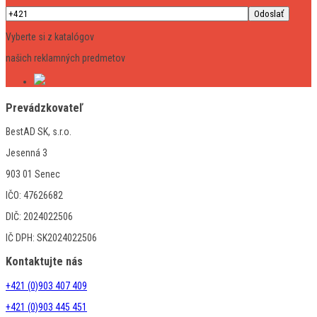
Vyberte si z katalógov
našich reklamných predmetov
Prevádzkovateľ
BestAD SK, s.r.o.
Jesenná 3
903 01 Senec
IČO: 47626682
DIČ: 2024022506
IČ DPH: SK2024022506
Kontaktujte nás
+421 (0)903 407 409
+421 (0)903 445 451