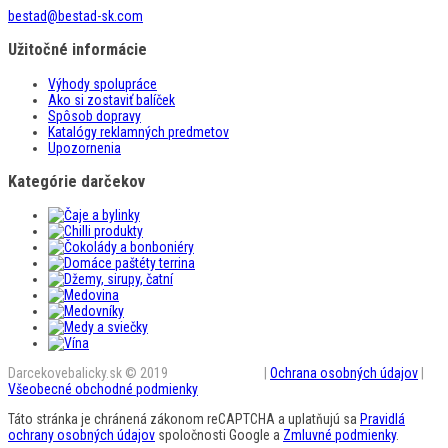
bestad@bestad-sk.com
Užitočné informácie
Výhody spolupráce
Ako si zostaviť balíček
Spôsob dopravy
Katalógy reklamných predmetov
Upozornenia
Kategórie darčekov
Darcekovebalicky.sk © 2019
BestAD SK s.r.o.
|
Ochrana osobných údajov
|
Všeobecné obchodné podmienky
Táto stránka je chránená zákonom reCAPTCHA a uplatňujú sa
Pravidlá
ochrany osobných údajov
spoločnosti Google a
Zmluvné podmienky
.