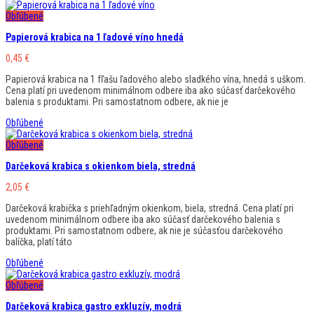
Obľúbené
Papierová krabica na 1 ľadové víno hnedá
0,45
€
Papierová krabica na 1 fľašu ľadového alebo sladkého vína, hnedá s uškom.
Cena platí pri uvedenom minimálnom odbere iba ako súčasť darčekového
balenia s produktami. Pri samostatnom odbere, ak nie je
Obľúbené
Obľúbené
Darčeková krabica s okienkom biela, stredná
2,05
€
Darčeková krabička s priehľadným okienkom, biela, stredná. Cena platí pri
uvedenom minimálnom odbere iba ako súčasť darčekového balenia s
produktami. Pri samostatnom odbere, ak nie je súčasťou darčekového
balíčka, platí táto
Obľúbené
Obľúbené
Darčeková krabica gastro exkluzív, modrá