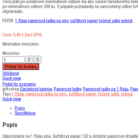
Cena platí pri uvedenom minimálnom odbere iba ako súčasť darčekového baleni
pri minimálnom odbere 300 ks. V prípade požiadavky na samostatný odber to
objednávku.
FILTER:
1 fľaša
papierová taška na víno
sulfátový papier
točené ušká
zelená
Cena:
0,40
€
(bez DPH)
Minimálne množstvo
Množstvo
Pridať do košíka
Obľúbené
Quick view
Pridať do zoznamu
giftsshop
Darčekové balenia
,
Papierové tašky
,
Papierové tašky na 1 fľašu
,
Papi
Tags:
1 fľaša
,
papierová taška na víno
,
sulfátový papier
,
točené ušká
,
zelená
Quick view
Popis
Špecifikácia
Popis
Odporúčame na 1 fľašu vína. Sulfátový papier 120 g, krútené papierové držadl