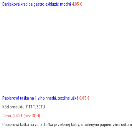
Darčeková krabica gastro exkluzív, modrá
4,85
€
Papierová taška na 1 víno hnedá, textilné ušká
0,85
€
Kód produktu: PT1FLZETU
Cena:
0,40
€
(bez DPH)
Papierová taška na víno. Taška je zelenej farby, s točenými papierovými uškam