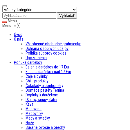
Menu
Menu
≡
╳
Úvod
O nás
Všeobecné obchodné podmienky
Ochrana osobných údajov
Politika súborov cookies
Upozornenia
Ponuka darčekov
Balenia darčekov do 17 Eur
Balenia darčekov nad 17 Eur
Čaje a bylinky
Chilli produkty
Čokolády a bonboniéry
Domáce paštéty Terrina
Doplnky k darčekom
Džemy, sirupy, čatní
Káva
Medovina
Medovníky
Medy a sviečky
Nože
Sušené ovocie a orechy