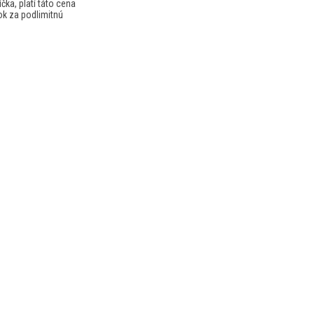
ka, platí táto cena
ok za podlimitnú