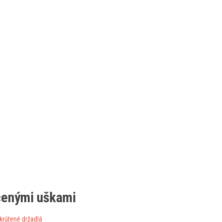
očenými uškami
 krútené držadlá