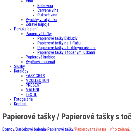
Vína
Biele vína
Červené vína
Ružové vína
Výrobky z rakytníka
Zdravé nápoje
Ponuka balení
Papierové tašky
Papierové tašky Exkluzív
Papierové tašky na 1 fľašu
Papierové tašky s textilnými uškami
Papierové tašky s točenými uškami
Papierové krabice
Výplňový materiál
Služby
Katalógy
EASY GIFTS
MCOLLECTION
PRESENT
MALFINI
TEXTIL
Fotogaléria
Kontakt
Papierové tašky / Papierové tašky s t
Domov
/
Darčekové balenia
/
Papierové tašky
/
Papierová taška na 1 víno zelená,