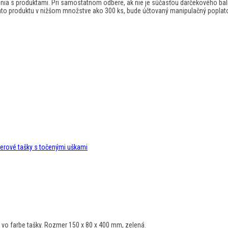
a s produktami. Pri samostatnom odbere, ak nie je súčasťou darčekového balíč
hto produktu v nižšom množstve ako 300 ks, bude účtovaný manipulačný poplat
erové tašky s točenými uškami
á vo farbe tašky. Rozmer 150 x 80 x 400 mm, zelená.