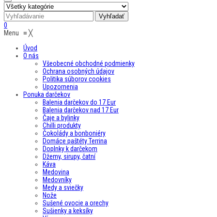
0
Menu
≡
╳
Úvod
O nás
Všeobecné obchodné podmienky
Ochrana osobných údajov
Politika súborov cookies
Upozornenia
Ponuka darčekov
Balenia darčekov do 17 Eur
Balenia darčekov nad 17 Eur
Čaje a bylinky
Chilli produkty
Čokolády a bonboniéry
Domáce paštéty Terrina
Doplnky k darčekom
Džemy, sirupy, čatní
Káva
Medovina
Medovníky
Medy a sviečky
Nože
Sušené ovocie a orechy
Sušienky a keksíky